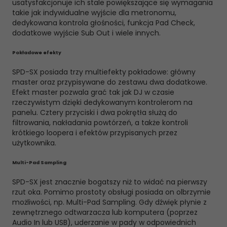
usatysfakcjonuje ich stale powiększające się wymagania
takie jak indywidualne wyjście dla metronomu,
dedykowana kontrola głośności, funkcja Pad Check,
dodatkowe wyjście Sub Out i wiele innych.
Pokładowe efekty
SPD-SX posiada trzy multiefekty pokładowe: główny
master oraz przypisywane do zestawu dwa dodatkowe.
Efekt master pozwala grać tak jak DJ w czasie
rzeczywistym dzięki dedykowanym kontrolerom na
panelu. Cztery przyciski i dwa pokrętła służą do
filtrowania, nakładania powtórzeń, a także kontroli
krótkiego loopera i efektów przypisanych przez
użytkownika.
Multi-Pad Sampling
SPD-SX jest znacznie bogatszy niż to widać na pierwszy
rzut oka. Pomimo prostoty obsługi posiada on olbrzymie
możliwości, np. Multi-Pad Sampling. Gdy dźwięk płynie z
zewnętrznego odtwarzacza lub komputera (poprzez
Audio In lub USB), uderzanie w pady w odpowiednich