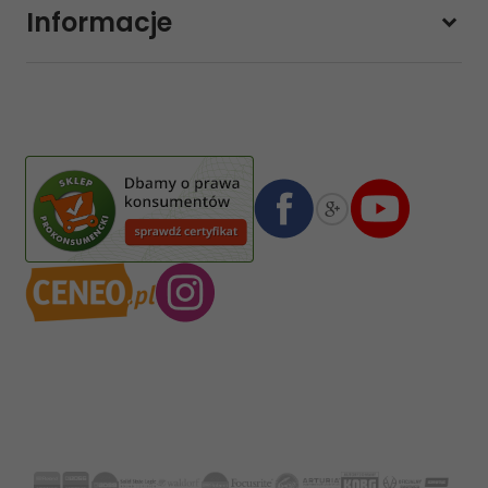
Informacje
sklep@sklep-muzyczny.com.pl
Pasja Jolanta Zalewska
Wiktorska 7/11
02-587
Warszawa
,
Polska
Numer konta bankowego mBank:
08 1140 2004 0000 3102 4903 0792