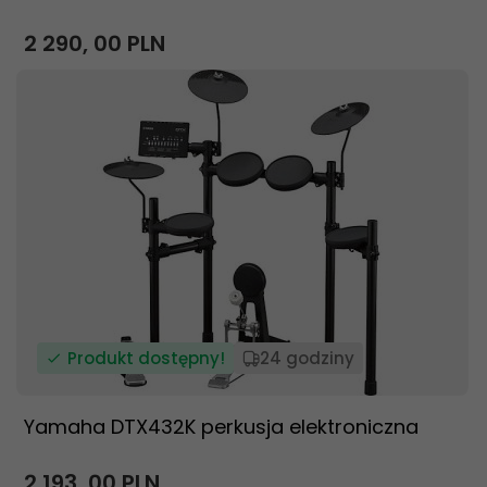
2 290,
00
PLN
Produkt dostępny!
24 godziny
Yamaha DTX432K perkusja elektroniczna
2 193,
00
PLN