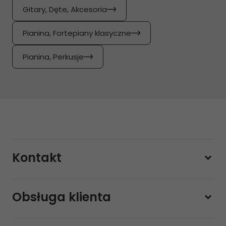
Gitary, Dęte, Akcesoria
Pianina, Fortepiany klasyczne
Pianina, Perkusje
Kontakt
228800000
Obsługa klienta
Pon-pt.
11:00 - 19:00
Sobota
10:00 - 14:00