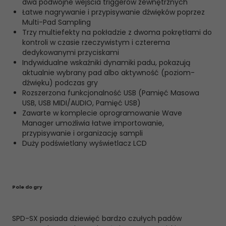
dwa podwójne wejścia triggerów zewnętrznych
Łatwe nagrywanie i przypisywanie dźwięków poprzez
Multi-Pad Sampling
Trzy multiefekty na pokładzie z dwoma pokrętłami do
kontroli w czasie rzeczywistym i czterema
dedykowanymi przyciskami
Indywidualne wskaźniki dynamiki padu, pokazują
aktualnie wybrany pad albo aktywność (poziom-
dźwięku) podczas gry
Rozszerzona funkcjonalność USB (Pamięć Masowa
USB, USB MIDI/AUDIO, Pamięć USB)
Zawarte w komplecie oprogramowanie Wave
Manager umożliwia łatwe importowanie,
przypisywanie i organizację sampli
Duży podświetlany wyświetlacz LCD
Pole do gry
SPD-SX posiada dziewięć bardzo czułych padów