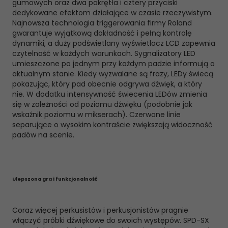
gumowych oraz dwa pokrętła i cztery przyciski
dedykowane efektom działające w czasie rzeczywistym.
Najnowsza technologia triggerowania firmy Roland
gwarantuje wyjątkową dokładność i pełną kontrolę
dynamiki, a duży podświetlany wyświetlacz LCD zapewnia
czytelność w każdych warunkach. Sygnalizatory LED
umieszczone po jednym przy każdym padzie informują o
aktualnym stanie. Kiedy wyzwalane są frazy, LEDy świecą
pokazując, który pad obecnie odgrywa dźwięk, a który
nie. W dodatku intensywność świecenia LEDów zmienia
się w zależności od poziomu dźwięku (podobnie jak
wskaźnik poziomu w mikserach). Czerwone linie
separujące o wysokim kontraście zwiększają widoczność
padów na scenie.
Ulepszona gra i funkcjonalność
Coraz więcej perkusistów i perkusjonistów pragnie
włączyć próbki dźwiękowe do swoich występów. SPD-SX