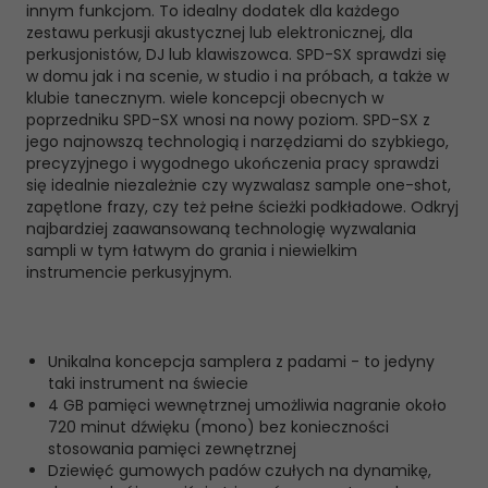
innym funkcjom. To idealny dodatek dla każdego
zestawu perkusji akustycznej lub elektronicznej, dla
perkusjonistów, DJ lub klawiszowca. SPD-SX sprawdzi się
w domu jak i na scenie, w studio i na próbach, a także w
klubie tanecznym. wiele koncepcji obecnych w
poprzedniku SPD-SX wnosi na nowy poziom. SPD-SX z
jego najnowszą technologią i narzędziami do szybkiego,
precyzyjnego i wygodnego ukończenia pracy sprawdzi
się idealnie niezależnie czy wyzwalasz sample one-shot,
zapętlone frazy, czy też pełne ścieżki podkładowe. Odkryj
najbardziej zaawansowaną technologię wyzwalania
sampli w tym łatwym do grania i niewielkim
instrumencie perkusyjnym.
Unikalna koncepcja samplera z padami - to jedyny
taki instrument na świecie
4 GB pamięci wewnętrznej umożliwia nagranie około
720 minut dźwięku (mono) bez konieczności
stosowania pamięci zewnętrznej
Dziewięć gumowych padów czułych na dynamikę,