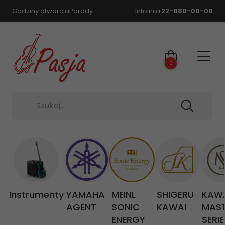
Godziny otwarcia
Porady
Infolinia
22-880-00-00
0
Szukaj...
Instrumenty
YAMAHA
MEINL
SHIGERU
KAW
AGENT
SONIC
KAWAI
MAS
ENERGY
SERIE