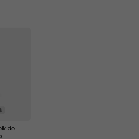
oik do
o