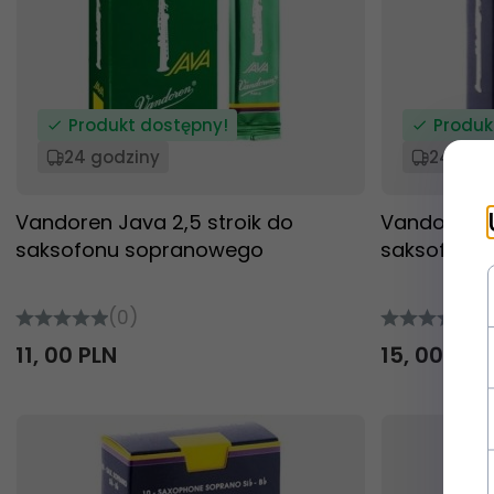
Produkt dostępny!
Produk
24 godziny
24 god
Vandoren Java 2,5 stroik do
Vandoren Tr
saksofonu sopranowego
saksofonu
(0)
(0
11,
00
PLN
15,
00
PLN