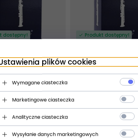
t dostępny!
Produkt dostępny!
ziny
24 godziny
Ustawienia plików cookies
aditional 2,5 stroik do
Vandoren Traditional 1,5 
 sopranowego
saksofonu sopranoweg
Wymagane ciasteczka
)
(0)
15,
00
PLN
Marketingowe ciasteczka
Analityczne ciasteczka
Wysyłanie danych marketingowych