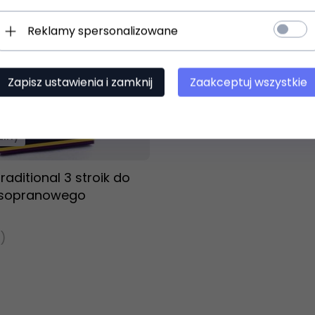
Reklamy spersonalizowane
Zapisz ustawienia i zamknij
Zaakceptuj wszystkie
t dostępny!
ziny
aditional 3 stroik do
 sopranowego
)