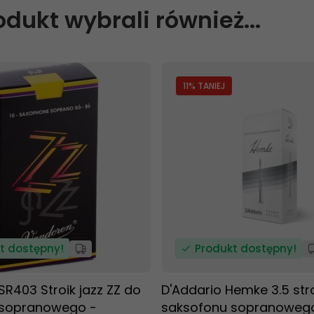
rodukt wybrali również...
11
% TANIEJ
t dostępny!
Produkt dostępny!
R403 Stroik jazz ZZ do
D'Addario Hemke 3.5 str
 sopranowego -
saksofonu sopranoweg