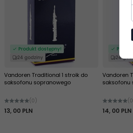
Produkt dostępny!
Produk
24 godziny
24 god
Vandoren Traditional 1 stroik do
Vandoren Tr
saksofonu sopranowego
saksofonu
(0)
(0
13,
00
PLN
14,
00
PLN