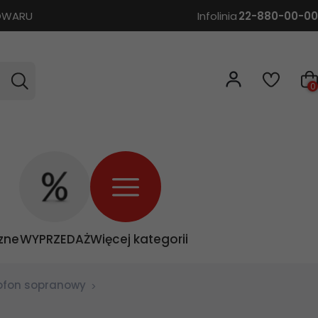
TOWARU
Infolinia
22-880-00-00
0
zne
WYPRZEDAŻ
Więcej kategorii
ofon sopranowy