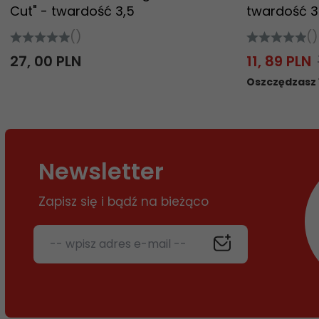
Cut" - twardość 3,5
twardość 3
()
()
27,
00
PLN
11,
89
PLN
Oszczędzasz 1
Newsletter
Zapisz się i bądź na bieżąco
-- wpisz adres e-mail --