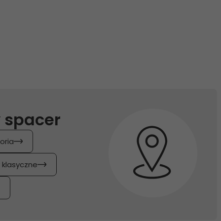
 spacer
oria
y klasyczne