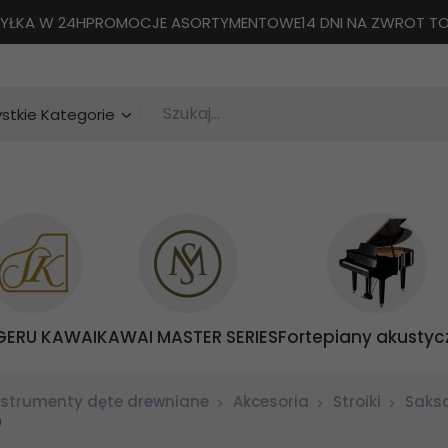
YŁKA W 24H
PROMOCJE ASORTYMENTOWE
14 DNI NA ZWROT 
Szukaj...
categories_searcher
stkie Kategorie
GERU KAWAI
KAWAI MASTER SERIES
Fortepiany akustyc
nstrumenty dęte drewniane
Akcesoria
Stroiki
Saks
0