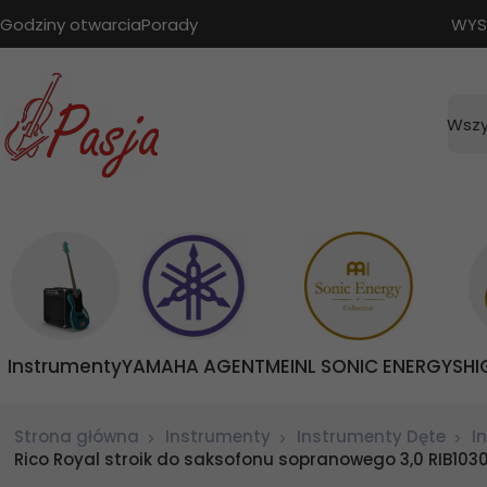
Godziny otwarcia
Porady
WYS
Wszy
Instrumenty
YAMAHA AGENT
MEINL SONIC ENERGY
SHI
Strona główna
Instrumenty
Instrumenty Dęte
I
Rico Royal stroik do saksofonu sopranowego 3,0 RIB103