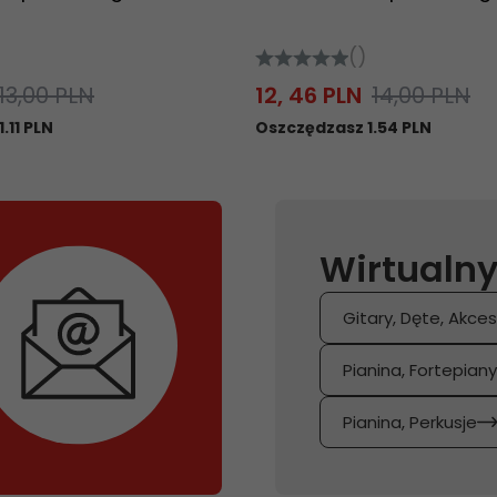
()
13,00 PLN
12,
46
PLN
14,00 PLN
.11 PLN
Oszczędzasz 1.54 PLN
Wirtualny
Gitary, Dęte, Akces
Pianina, Fortepian
Pianina, Perkusje