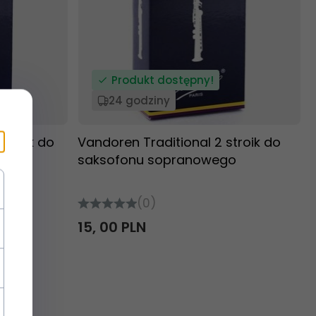
Produkt dostępny!
24 godziny
stroik do
Vandoren Traditional 2 stroik do
o
saksofonu sopranowego
(0)
15,
00
PLN