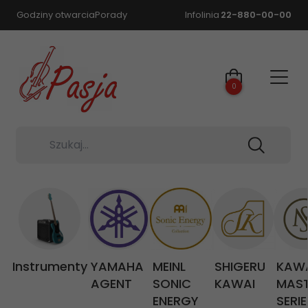
Godziny otwarcia
Porady
Infolinia
22-880-00-00
0
Szukaj...
Instrumenty
YAMAHA
MEINL
SHIGERU
KAW
AGENT
SONIC
KAWAI
MAS
ENERGY
SERIE