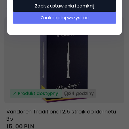
Zapisz ustawienia i zamknij
15,
00
PLN
Zaakceptuj wszystkie
Produkt dostępny!
24 godziny
Vandoren Traditional 2,5 stroik do klarnetu
Bb
15,
00
PLN