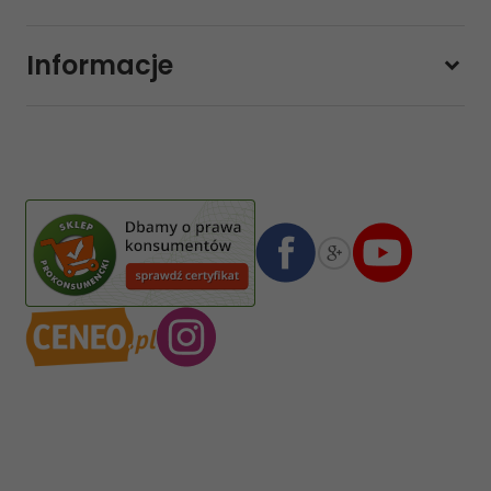
Pon-pt.
11:00 - 19:00
Sobota
10:00 - 14:00
Informacje
sklep@sklep-muzyczny.com.pl
Pasja Jolanta Zalewska
Wiktorska 7/11
02-587
Warszawa
,
Polska
Numer konta bankowego mBank:
08 1140 2004 0000 3102 4903 0792