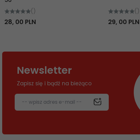
()
()
28,
00
PLN
29,
00
PLN
Newsletter
Zapisz się i bądź na bieżąco
-- wpisz adres e-mail --