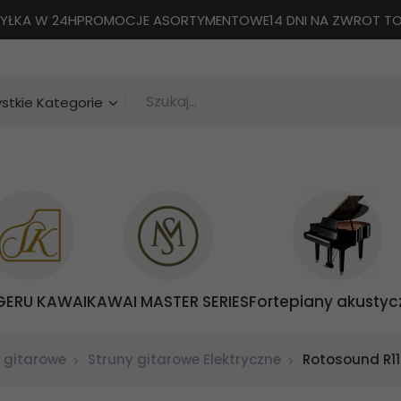
YŁKA W 24H
PROMOCJE ASORTYMENTOWE
14 DNI NA ZWROT 
Szukaj...
categories_searcher
stkie Kategorie
GERU KAWAI
KAWAI MASTER SERIES
Fortepiany akustyc
 gitarowe
Struny gitarowe Elektryczne
Rotosound R11 