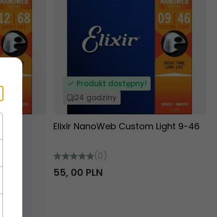
Produkt dostępny!
24 godziny
12-68
Elixir NanoWeb Custom Light 9-46
(0)
55,
00
PLN