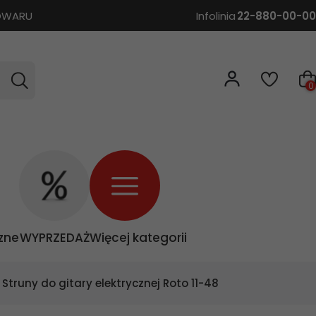
TOWARU
Infolinia
22-880-00-00
0
zne
WYPRZEDAŻ
Więcej kategorii
Struny do gitary elektrycznej Roto 11-48