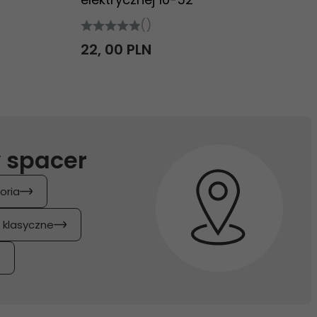
()
22,
00
PLN
 spacer
oria
y klasyczne