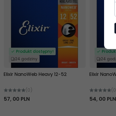
Produkt dostępny!
Produk
24 godziny
24 god
Elixir NanoWeb Heavy 12-52
Elixir Nano
(0)
(0
57,
00
PLN
54,
00
PLN