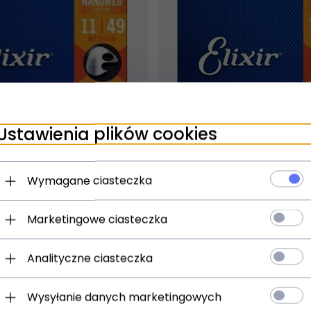
t dostępny!
Produkt dostępny!
Ustawienia plików cookies
ziny
24 godziny
oWeb Medium 11-49
Elixir NanoWeb Baritone 
Wymagane ciasteczka
Marketingowe ciasteczka
)
(0)
63,
00
PLN
Analityczne ciasteczka
Wysyłanie danych marketingowych