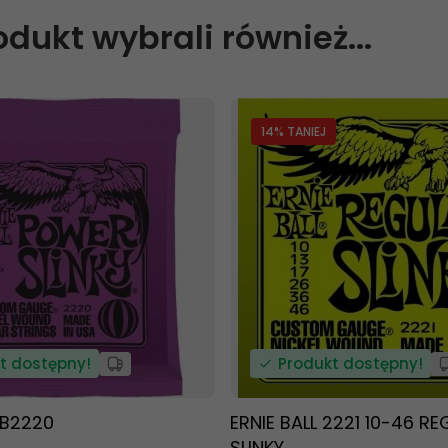
rodukt wybrali również...
14
% TANIEJ
t dostępny!
Produkt dostępny!
EB2220
ERNIE BALL 2221 10-46 R
SLINKY