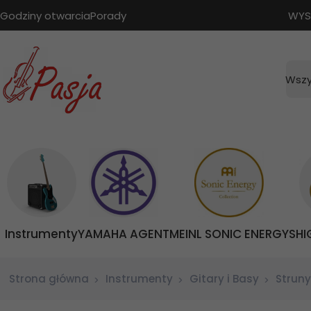
Godziny otwarcia
Porady
WYS
Wszy
Instrumenty
YAMAHA AGENT
MEINL SONIC ENERGY
SHI
Strona główna
Instrumenty
Gitary i Basy
Struny