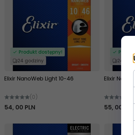
Produkt dostępny!
Produk
24 godziny
24 god
Elixir NanoWeb Light 10-46
Elixir Nan
(0)
(0
54,
00
PLN
55,
00
PLN