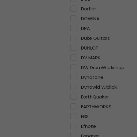
Dorfler
DOWINA
DPA
Duke Guitars
DUNLOP
DV MARK
DW DrumWorkshop
Dynatone
Dynawid Widlicki
EarthQuaker
EARTHWORKS
EBS
Efnote
Egnater