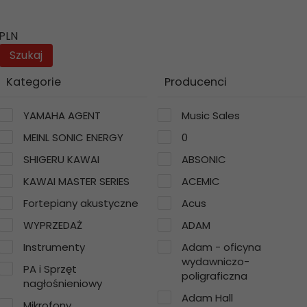
PLN
Kategorie
Producenci
YAMAHA AGENT
Music Sales
MEINL SONIC ENERGY
0
SHIGERU KAWAI
ABSONIC
KAWAI MASTER SERIES
ACEMIC
Fortepiany akustyczne
Acus
WYPRZEDAŻ
ADAM
Instrumenty
Adam - oficyna
wydawniczo-
PA i Sprzęt
poligraficzna
nagłośnieniowy
Adam Hall
Mikrofony