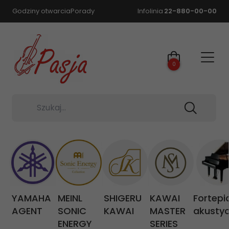
Godziny otwarcia
Porady
Infolinia
22-880-00-00
0
Szukaj...
YAMAHA
MEINL
SHIGERU
KAWAI
Fortepi
AGENT
SONIC
KAWAI
MASTER
akusty
ENERGY
SERIES