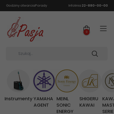
Godziny otwarcia
Porady
Infolinia
22-880-00-00
0
Szukaj...
Instrumenty
YAMAHA
MEINL
SHIGERU
KAW
AGENT
SONIC
KAWAI
MAS
ENERGY
SERIE