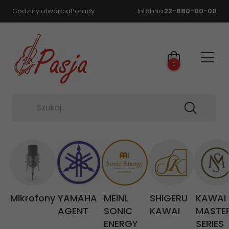
Godziny otwarcia
Porady
Infolinia
22-880-00-00
0
Szukaj...
Mikrofony
YAMAHA
MEINL
SHIGERU
KAWAI
AGENT
SONIC
KAWAI
MASTE
ENERGY
SERIES