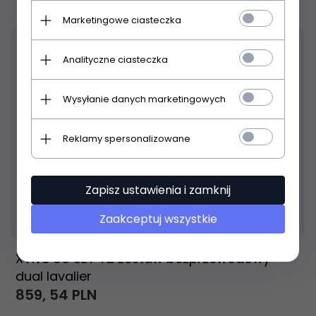
Marketingowe ciasteczka
Analityczne ciasteczka
Wysyłanie danych marketingowych
Reklamy spersonalizowane
Zapisz ustawienia i zamknij
Produkt dostępny!
9 dni
Zaakceptuj wszystkie
XVive U5 SET T2 zestaw bezprzewodowy
dual lavalier
859,
54
PLN