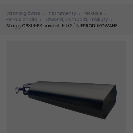
Strona główna
Instrumenty
Perkusje
Perkusjonalia
Dzwonki, Cymbałki, Trójkąty
Stagg CB309BK cowbell 9 1/2 " NIEPRODUKOWANE