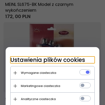
MEINL SL675-BK Model z czarnym
wykończeniem
172,
00
PLN
Ustawienia plików cookies
Wymagane ciasteczka
Produkt dostępny!
5 dni
Marketingowe ciasteczka
STAGG MOB 9 - janczary, 9 dzwonków
Analityczne ciasteczka