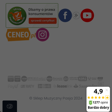
Numer konta bankowego mBank:
08 1140 2004 0000 3102 4903 0792
© Sklep Muzyczny Pasja 2024