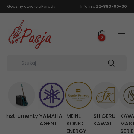
Godziny otwarcia
Porady
Infolinia
22-880-00-00
0
Szukaj...
Instrumenty
YAMAHA
MEINL
SHIGERU
KAW
AGENT
SONIC
KAWAI
MAS
ENERGY
SERIE