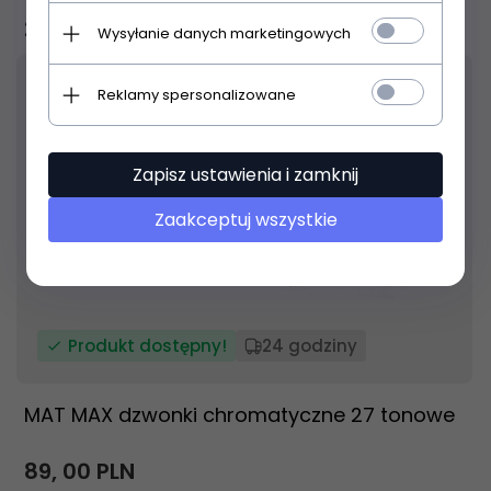
22,
00
PLN
Wysyłanie danych marketingowych
Reklamy spersonalizowane
Zapisz ustawienia i zamknij
Zaakceptuj wszystkie
Produkt dostępny!
24 godziny
MAT MAX dzwonki chromatyczne 27 tonowe
89,
00
PLN