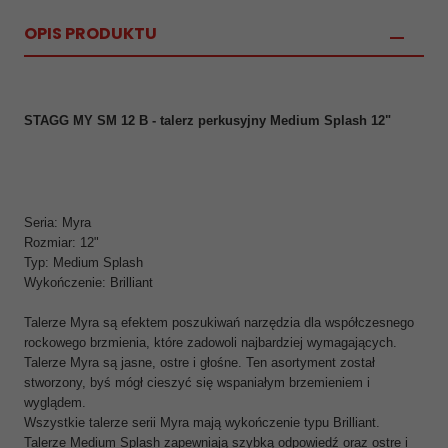
OPIS PRODUKTU
STAGG MY SM 12 B - talerz perkusyjny Medium Splash 12"
Seria: Myra
Rozmiar: 12"
Typ: Medium Splash
Wykończenie: Brilliant
Talerze Myra są efektem poszukiwań narzędzia dla współczesnego
rockowego brzmienia, które zadowoli najbardziej wymagających.
Talerze Myra są jasne, ostre i głośne. Ten asortyment został
stworzony, byś mógł cieszyć się wspaniałym brzemieniem i
wyglądem.
Wszystkie talerze serii Myra mają wykończenie typu Brilliant.
Talerze Medium Splash zapewniają szybką odpowiedź oraz ostre i