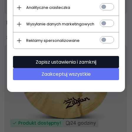
Produkt dostępny!
24 godziny
Analityczne ciasteczka
Meinl Byzance Extra Dry Dual Splash 10" talerz
Wysyłanie danych marketingowych
862,
00
PLN
Reklamy spersonalizowane
Zapisz ustawienia i zamknij
Zaakceptuj wszystkie
Produkt dostępny!
24 godziny