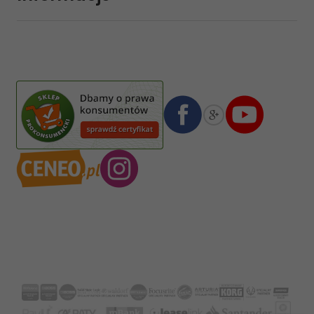
sklep@sklep-muzyczny.com.pl
Pasja Jolanta Zalewska
Wiktorska 7/11
02-587
Warszawa
,
Polska
Numer konta bankowego mBank:
08 1140 2004 0000 3102 4903 0792