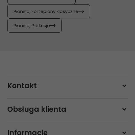
Pianina, Fortepiany klasyczne
Pianina, Perkusje
Kontakt
228800000
Obsługa klienta
Pon-pt.
11:00 - 19:00
Sobota
10:00 - 14:00
Informacje