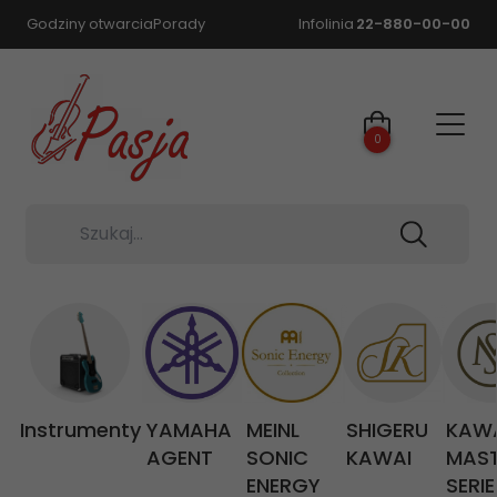
Godziny otwarcia
Porady
Infolinia
22-880-00-00
0
Szukaj...
Instrumenty
YAMAHA
MEINL
SHIGERU
KAW
AGENT
SONIC
KAWAI
MAS
ENERGY
SERIE