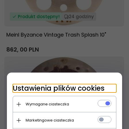
Produkt dostępny!
24 godziny
Meinl Byzance Vintage Trash Splash 10"
862,
00
PLN
Ustawienia plików cookies
Wymagane ciasteczka
Marketingowe ciasteczka