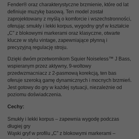
Fender® oraz charakterystyczne brzmienie, które od lat
definiuje muzykę basową. Ten model został
zaprojektowany z myślą o komforcie i wszechstronności,
oferując smukły i lekki korpus, wygodny gryf w kształcie
„C” z blokowymi markerami oraz klasyczne, otwarte
klucze w stylu vintage, zapewniające płynną i
precyzyjną regulację stroju.
Dzięki dwóm przetwornikom Squier Noiseless™ J Bass,
wspieranym przez aktywny, 9-woltowy
przedwzmacniacz z 2-pasmową korekcją, ten bas
oferuje szeroką gamę dynamicznych i mocnych brzmień.
Jest gotowy do gry w każdej sytuacji, niezależnie od
poziomu doświadczenia.
Cechy:
Smukły i lekki korpus – zapewnia wygodę podczas
długiej gry
Wąski gryf w profilu „C” z blokowymi markerami –