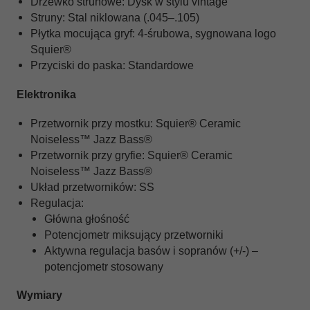
Drzewko strunowe: Dysk w stylu vintage
Struny: Stal niklowana (.045–.105)
Płytka mocująca gryf: 4-śrubowa, sygnowana logo
Squier®
Przyciski do paska: Standardowe
Elektronika
Przetwornik przy mostku: Squier® Ceramic
Noiseless™ Jazz Bass®
Przetwornik przy gryfie: Squier® Ceramic
Noiseless™ Jazz Bass®
Układ przetworników: SS
Regulacja:
Główna głośność
Potencjometr miksujący przetworniki
Aktywna regulacja basów i sopranów (+/-) –
potencjometr stosowany
Wymiary