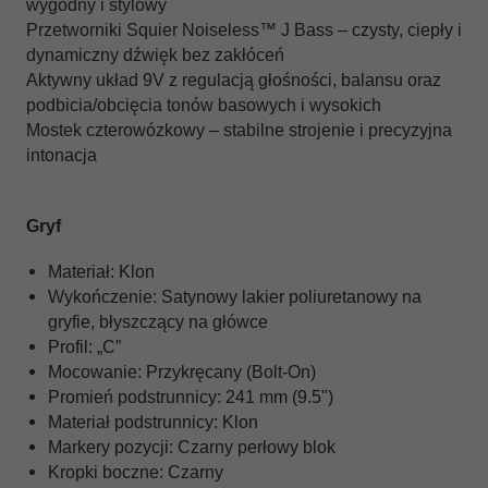
wygodny i stylowy
Przetworniki Squier Noiseless™ J Bass – czysty, ciepły i
dynamiczny dźwięk bez zakłóceń
Aktywny układ 9V z regulacją głośności, balansu oraz
podbicia/obcięcia tonów basowych i wysokich
Mostek czterowózkowy – stabilne strojenie i precyzyjna
intonacja
Gryf
Materiał: Klon
Wykończenie: Satynowy lakier poliuretanowy na
gryfie, błyszczący na główce
Profil: „C”
Mocowanie: Przykręcany (Bolt-On)
Promień podstrunnicy: 241 mm (9.5")
Materiał podstrunnicy: Klon
Markery pozycji: Czarny perłowy blok
Kropki boczne: Czarny