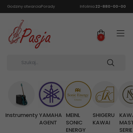
Godziny otwarcia
Porady
Infolinia
22-880-00-00
0
Szukaj...
Instrumenty
YAMAHA
MEINL
SHIGERU
KAW
AGENT
SONIC
KAWAI
MAS
ENERGY
SERIE