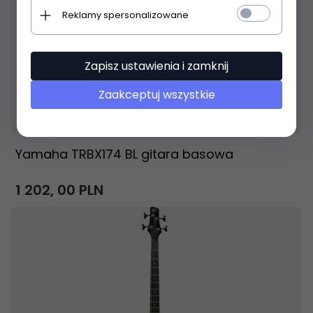
Reklamy spersonalizowane
Zapisz ustawienia i zamknij
Zaakceptuj wszystkie
Produkt dostępny!
24 godziny
Yamaha TRBX174 BL gitara basowa
1 202,
00
PLN