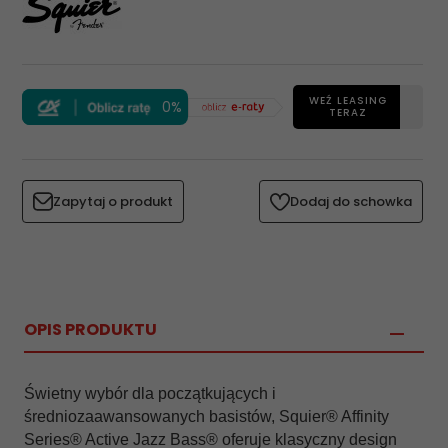
WEŹ LEASING
0%
TERAZ
Zapytaj o produkt
Dodaj do schowka
OPIS PRODUKTU
Świetny wybór dla początkujących i
średniozaawansowanych basistów, Squier® Affinity
Series® Active Jazz Bass® oferuje klasyczny design