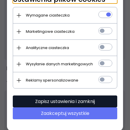
Wymagane ciasteczka
Marketingowe ciasteczka
Analityczne ciasteczka
Produkt dostępny!
24 godziny
Wysyłanie danych marketingowych
Elixir NanoWeb Bronze Light-Medium 12-56
Reklamy spersonalizowane
77,
00
PLN
Zapisz ustawienia i zamknij
Zaakceptuj wszystkie