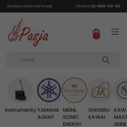
Godziny otwarcia
Porady
Infolinia
22-880-00-00
0
Szukaj...
Instrumenty
YAMAHA
MEINL
SHIGERU
KAW
AGENT
SONIC
KAWAI
MAS
ENERGY
SERIE