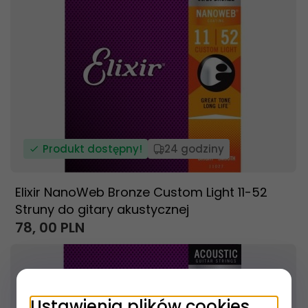
Produkt dostępny!
24 godziny
Elixir NanoWeb Bronze Custom Light 11-52
Struny do gitary akustycznej
78,
00
PLN
Ustawienia plików cookies