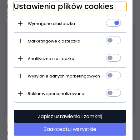
Ustawienia plików cookies
lub w duecie
29,
00
PLN
Wymagane ciasteczka
Marketingowe ciasteczka
Analityczne ciasteczka
Wysyłanie danych marketingowych
Reklamy spersonalizowane
Produkt dostępny!
24 godziny
Zapisz ustawienia i zamknij
ABSONIC Gitara krok po kroku cz. 3 - Łatwe
Zaakceptuj wszystkie
melodie