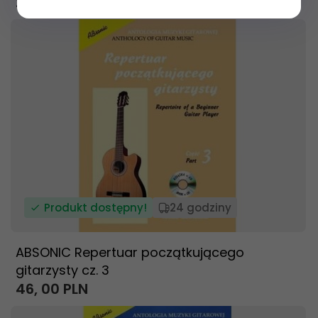
25,
00
PLN
Produkt dostępny!
24 godziny
ABSONIC Repertuar początkującego
gitarzysty cz. 3
46,
00
PLN