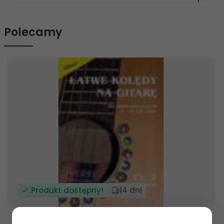
Polecamy
Produkt dostępny!
14 dni
ABSONIC Łatwe kolędy na gitarę cz. 2 - solo