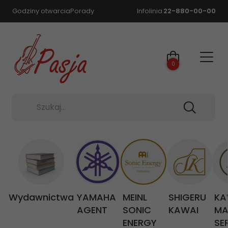
Godziny otwarcia
Porady
Infolinia
22-880-00-00
0
Szukaj...
Wydawnictwa
YAMAHA
MEINL
SHIGERU
KA
AGENT
SONIC
KAWAI
MA
ENERGY
SE