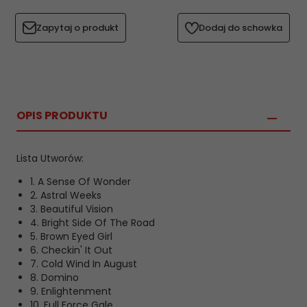
Zapytaj o produkt
Dodaj do schowka
OPIS PRODUKTU
Lista Utworów:
1. A Sense Of Wonder
2. Astral Weeks
3. Beautiful Vision
4. Bright Side Of The Road
5. Brown Eyed Girl
6. Checkin' It Out
7. Cold Wind In August
8. Domino
9. Enlightenment
10. Full Force Gale