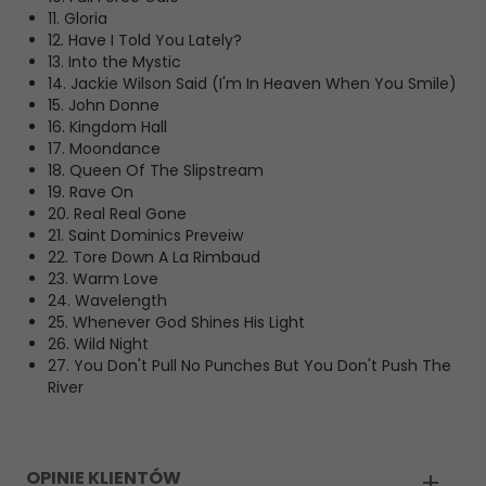
11. Gloria
12. Have I Told You Lately?
13. Into the Mystic
14. Jackie Wilson Said (I'm In Heaven When You Smile)
15. John Donne
16. Kingdom Hall
17. Moondance
18. Queen Of The Slipstream
19. Rave On
20. Real Real Gone
21. Saint Dominics Preveiw
22. Tore Down A La Rimbaud
23. Warm Love
24. Wavelength
25. Whenever God Shines His Light
26. Wild Night
27. You Don't Pull No Punches But You Don't Push The
River
OPINIE KLIENTÓW