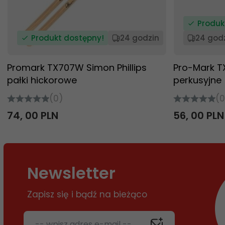
Produk
Produkt dostępny!
24 godzin
24 god
Promark TX707W Simon Phillips
Pro-Mark T
pałki hickorowe
perkusyjne
(0)
(0
74,
00
PLN
56,
00
PLN
Newsletter
Zapisz się i bądź na bieżąco
-- wpisz adres e-mail --