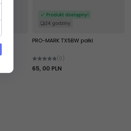
Produkt dostępny!
24 godziny
PRO-MARK TX5BW pałki
(0)
65,
00
PLN