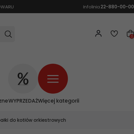
TOWARU
Infolinia
22-880-00-00
0
zne
WYPRZEDAŻ
Więcej kategorii
 pałki do kotłów orkiestrowych