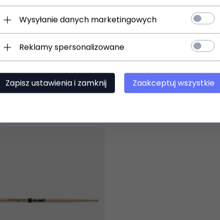
Wysyłanie danych marketingowych
t dostępny!
Produkt dostępny!
ziny
24 godziny
Reklamy spersonalizowane
SRHN
PRO-MARK TX5AW pałki
Zapisz ustawienia i zamknij
Zaakceptuj wszystkie
)
(0)
65,
00
PLN