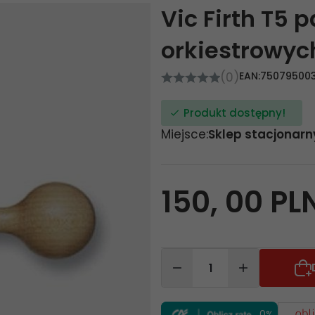
Vic Firth T5 p
orkiestrowyc
(0)
EAN:
750795003
Produkt dostępny!
Miejsce:
Sklep stacjonarn
150,
00
PL
0%