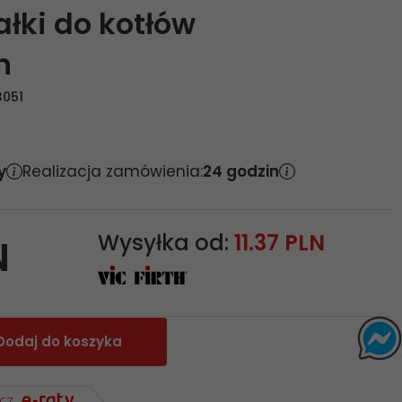
ałki do kotłów
h
051
y
Realizacja zamówienia:
24 godzin
Wysyłka od:
11.37 PLN
N
Dodaj do koszyka