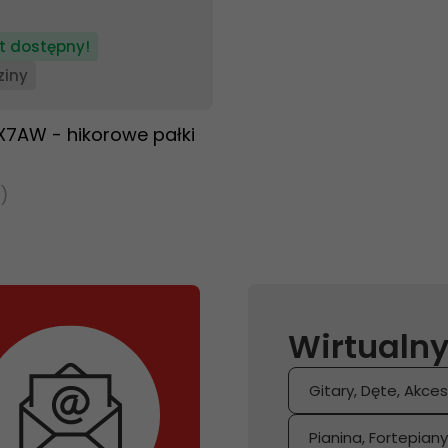
t dostępny!
ziny
X7AW - hikorowe pałki
)
Wirtualny
Gitary, Dęte, Akces
Pianina, Fortepian