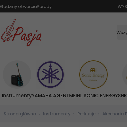
Godziny otwarcia
Porady
WYS
Wszy
Instrumenty
YAMAHA AGENT
MEINL SONIC ENERGY
SHI
Strona główna
Instrumenty
Perkusje
Akcesoria 