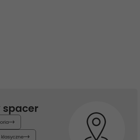
 spacer
oria
y klasyczne