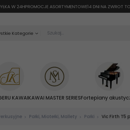
YŁKA W 24H
PROMOCJE ASORTYMENTOWE
14 DNI NA ZWROT 
Szukaj...
categories_searcher
stkie Kategorie
GERU KAWAI
KAWAI MASTER SERIES
Fortepiany akustyc
Perkusyjne
Pałki, Miotełki, Mallety
Pałki
Vic Firth T5