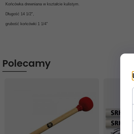
Końcówka drewniana w kształcie kulistym.
Długość 14 1/2",
grubość końcówki 1 1/4"
Polecamy