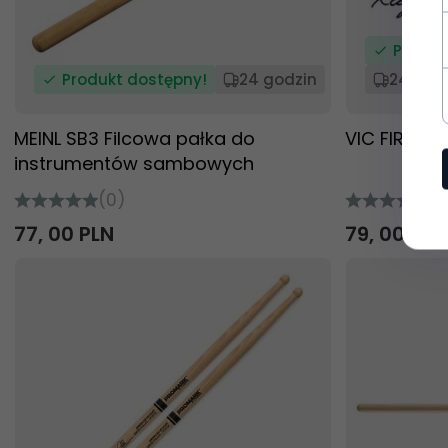
Produk
Produkt dostępny!
24 godzin
24 god
MEINL SB3 Filcowa pałka do
VIC FIRTH 
instrumentów sambowych
(0)
(0
77,
00
PLN
79,
00
PLN