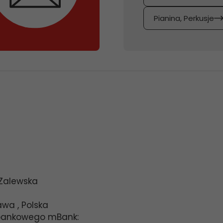
Pianina, Perkusje
 Zalewska
awa
,
Polska
bankowego mBank: