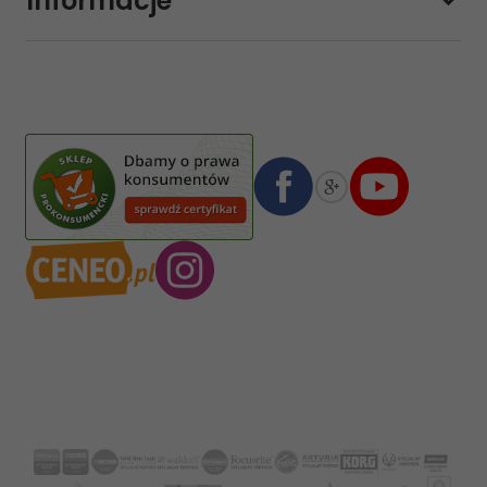
Informacje
sklep@sklep-muzyczny.com.pl
Pasja Jolanta Zalewska
Wiktorska 7/11
02-587
Warszawa
,
Polska
Numer konta bankowego mBank:
08 1140 2004 0000 3102 4903 0792