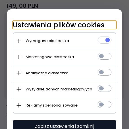
149,
00
PLN
Ustawienia plików cookies
Wymagane ciasteczka
Marketingowe ciasteczka
Analityczne ciasteczka
Produkt dostępny!
24 godziny
Wysyłanie danych marketingowych
Reklamy spersonalizowane
Widlicki Dynawid Statyw Mikrofonowy SM-
3250
484,
00
PLN
Zapisz ustawienia i zamknij