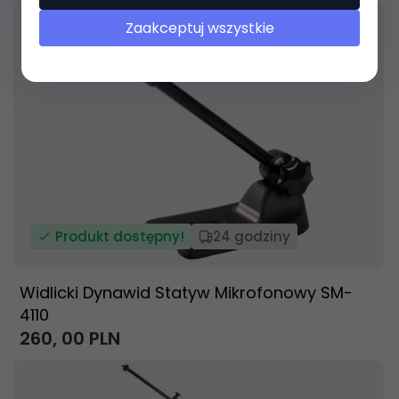
Zaakceptuj wszystkie
Produkt dostępny!
24 godziny
Widlicki Dynawid Statyw Mikrofonowy SM-
4110
260,
00
PLN