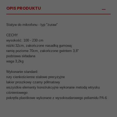
OPIS PRODUKTU
Statyw do mikrofonu - typ "żuraw"
CECHY
wysokość: 100 - 230 cm
nóżki:32cm, zakończone nasadką gumową
ramię poziome 70cm, zakończone gwintem 3,8"
podstawa składana
waga 3,2kg
Wykonanie standard:
rury cienkościenne stalowe precyzyjne
lakier proszkowy czarny półmatowy
wszystkie elementy konstrukcyjne wykonane metodą wtrysku
ciśnieniowego
pokrętła plastikowe wykonane z wysokoudarowego poliamidu PA-6