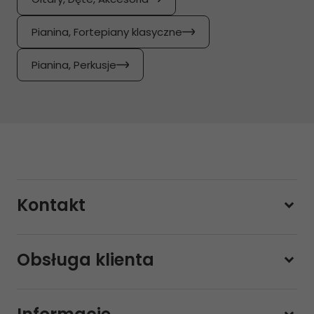
Pianina, Fortepiany klasyczne
Pianina, Perkusje
Kontakt
228800000
Obsługa klienta
Pon-pt.
11:00 - 19:00
Sobota
10:00 - 14:00