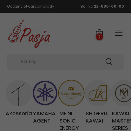
Godziny otwarcia
Porady
Infolinia
22-880-00-00
0
Szukaj...
Akcesoria
YAMAHA
MEINL
SHIGERU
KAWAI
AGENT
SONIC
KAWAI
MASTE
ENERGY
SERIES