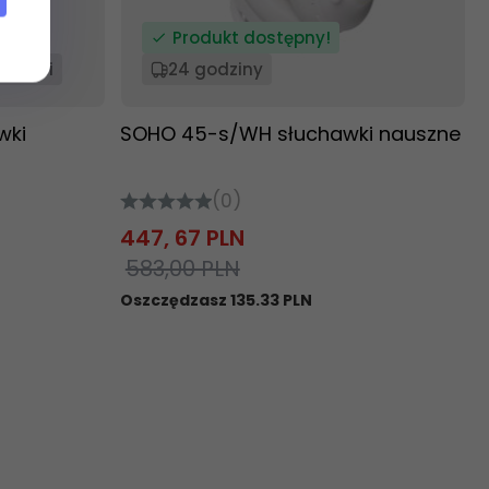
Produkt dostępny!
14 dni
24 godziny
wki
SOHO 45-s/WH słuchawki nauszne
(0)
447,
67
PLN
583,00 PLN
Oszczędzasz 135.33 PLN