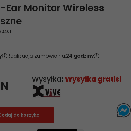
n-Ear Monitor Wireless
uszne
20401
y
Realizacja zamówienia:
24 godziny
Wysyłka:
Wysyłka gratis!
LN
Dodaj do koszyka