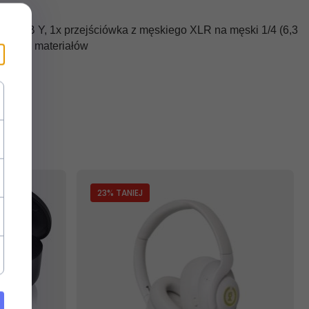
abel USB Y, 1x przejściówka z męskiego XLR na męski 1/4 (6,3
różnych materiałów
23
% TANIEJ