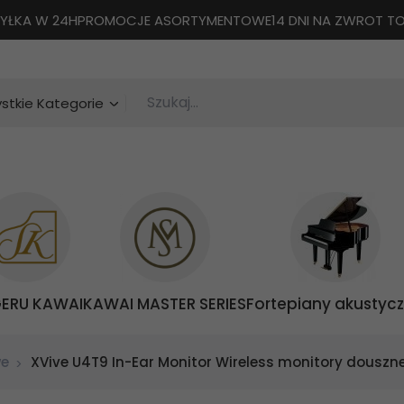
YŁKA W 24H
PROMOCJE ASORTYMENTOWE
14 DNI NA ZWROT 
Szukaj...
categories_searcher
stkie Kategorie
GERU KAWAI
KAWAI MASTER SERIES
Fortepiany akustyc
we
XVive U4T9 In-Ear Monitor Wireless monitory douszn