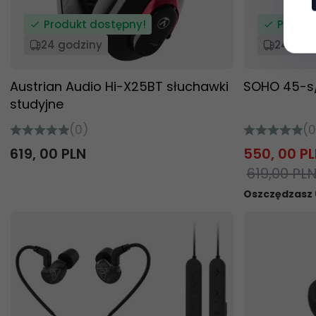
Produkt dostępny!
Produk
24 godziny
24 god
Austrian Audio Hi-X25BT słuchawki
SOHO 45-s/
studyjne
(0)
(0
619,
00
PLN
550,
00
PL
619,00 PL
Oszczędzasz 