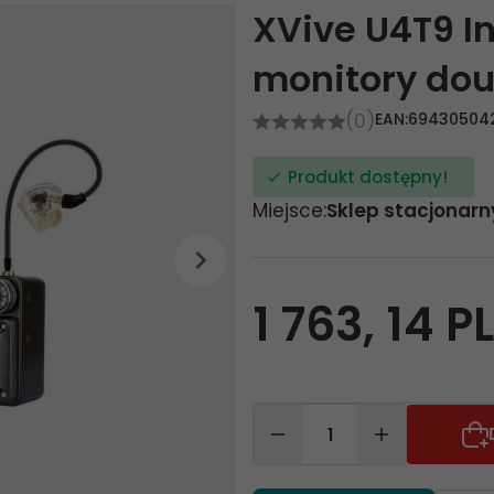
XVive U4T9 I
monitory do
(0)
EAN:
69430504
Produkt dostępny!
Miejsce:
Sklep stacjonarn
1 763,
14
P