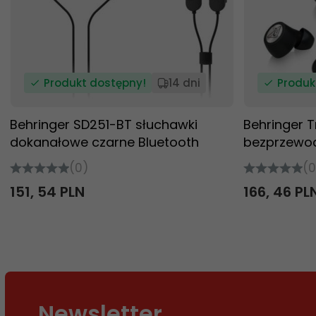
Produkt dostępny!
14 dni
Produk
Behringer SD251-BT słuchawki
Behringer T
dokanałowe czarne Bluetooth
bezprzewo
(0)
(0
151,
54
PLN
166,
46
PL
Newsletter