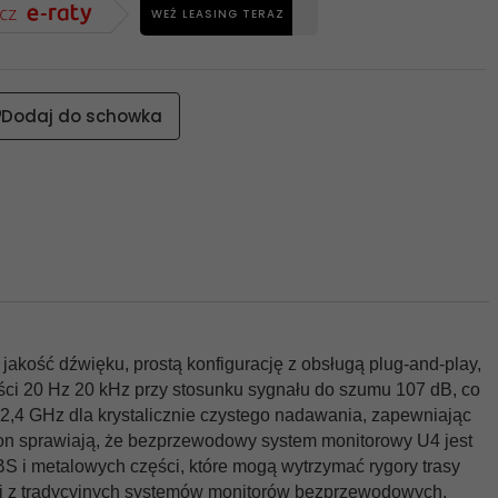
WEŹ LEASING TERAZ
Dodaj do schowka
kość dźwięku, prostą konfigurację z obsługą plug-and-play,
ści 20 Hz 20 kHz przy stosunku sygnału do szumu 107 dB, co
2,4 GHz dla krystalicznie czystego nadawania, zapewniając
ion sprawiają, że bezprzewodowy system monitorowy U4 jest
BS i metalowych części, które mogą wytrzymać rygory trasy
racji z tradycyjnych systemów monitorów bezprzewodowych.