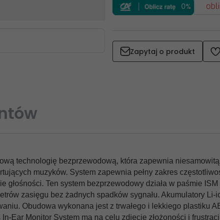
0%
Zapytaj o produkt
entów
wą technologię bezprzewodową, która zapewnia niesamowitą ja
rtujących muzyków. System zapewnia pełny zakres częstotliwo
ie głośności. Ten system bezprzewodowy działa w paśmie ISM 
metrów zasięgu bez żadnych spadków sygnału. Akumulatory Li-
waniu. Obudowa wykonana jest z trwałego i lekkiego plastiku A
s In-Ear Monitor System ma na celu zdjęcie złożoności i frust