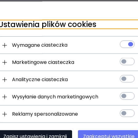
odlewu metalowego
ry T9, futerały na nadajnik/odbiornik i monitory douszne, 1x k
,5 mm, czyścik, elementy w 3 różnych rozmiarach i wykonane z 
Ustawienia plików cookies
Wymagane ciasteczka
Marketingowe ciasteczka
Analityczne ciasteczka
Wysyłanie danych marketingowych
Reklamy spersonalizowane
Zapisz ustawienia i zamknij
Zaakceptuj wszystkie