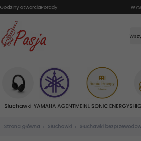
Godziny otwarcia
Porady
WYS
Wszy
Słuchawki
YAMAHA AGENT
MEINL SONIC ENERGY
SHI
Strona główna
Słuchawki
Słuchawki bezprzewodo