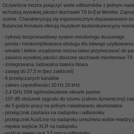
Oczywiście można połączyć wiele odbiorników z jednym nada
wchodzą wysokiej jakości słuchawki T9 In-Ear Monitor. Zapr
scenie. Charakteryzują się ergonomicznym dopasowaniem ora
Balanced Armature oferują muzykom bezkonkurencyjny monito
- cyfrowy bezprzewodowy system monitoringu dousznego
- prosta i nieskomplikowana obsługa dla łatwego użytkowania
- smukłe i lekkie urządzenie można łatwo przymocować do pa
- zawiera wysokiej jakości douszne słuchawki monitorowe T9
- zintegrowana, ładowalna bateria litowa
- zasięg do 27,5 m (bez zakłóceń)
- 6 przełączanych kanałów
- zakres częstotliwości 20 Hz 20 kHz
- 2,4 GHz ISM ogólnoświatowe otwarte pasmo
- 107 dB stosunek sygnału do szumu (zakres dynamiczny) zap
- do 5 godzin pracy na pełnym naładowaniu akumulatora
- przełącznik zasilania na nadajniku i odbiorniku
- przełącznik Aux/Line na nadajniku umożliwia wybór między
- męskie wejście XLR na nadajniku
- wyjście stereo jack 3,5 mm w odbiorniku