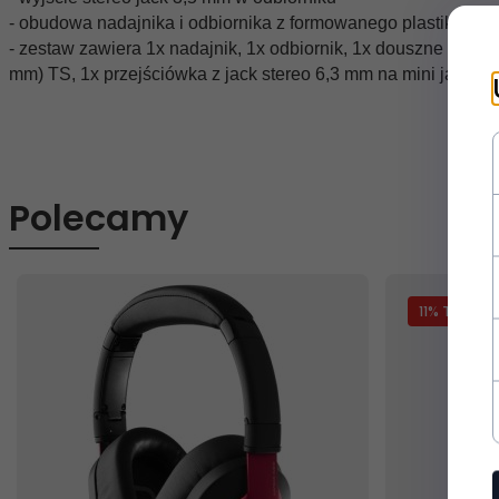
- obudowa nadajnika i odbiornika z formowanego plastiku i 
- zestaw zawiera 1x nadajnik, 1x odbiornik, 1x douszne monito
mm) TS, 1x przejściówka z jack stereo 6,3 mm na mini jack 3
Polecamy
11
% TANIEJ