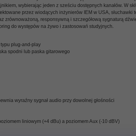
jnikiem, wybierając jeden z sześciu dostępnych kanałów. W 
ojektowane przez wiodących inżynierów IEM w USA, słuchawki 
z zrównoważoną, responsywną i szczegółową sygnaturą dźwięk
ring do występów na żywo i zastosowań studyjnych.
 typu plug-and-play
ska spodni lub paska gitarowego
ewnia wyraźny sygnał audio przy dowolnej głośności
 poziomem liniowym (+4 dBu) a poziomem Aux (-10 dBV)