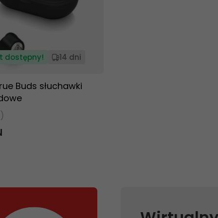
t dostępny!
14 dni
rue Buds słuchawki
dowe
)
N
Wirtualny