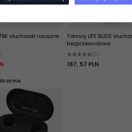
t dostępny!
ziny
Produkt dostępny!
BK słuchawki nauszne
Tannoy LIFE BUDS słucha
bezprzewodowe
)
(0)
N
187,
57
PLN
N
69.00 PLN