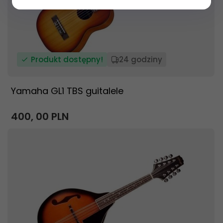
Produkt dostępny!
24 godziny
Yamaha GL1 TBS guitalele
400,
00
PLN