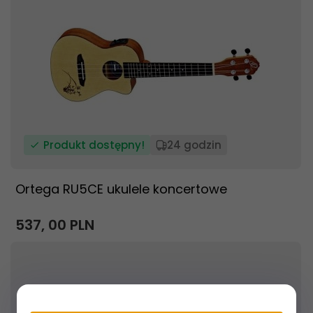
Produkt dostępny!
24 godzin
Ortega RU5CE ukulele koncertowe
537,
00
PLN