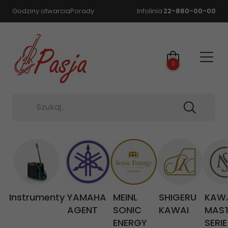
Godziny otwarcia
Porady
Infolinia
22-880-00-00
0
Szukaj...
Instrumenty
YAMAHA
MEINL
SHIGERU
KAW
AGENT
SONIC
KAWAI
MAS
ENERGY
SERIE