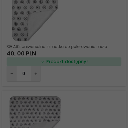
BG A62 uniwersalna szmatka do polerowania mała
40,
00
PLN
Produkt dostępny!
Ilość
dla
produktu
45079