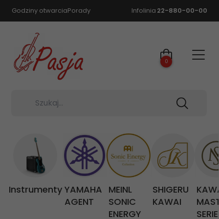
Godziny otwarcia
Porady
Infolinia
22-880-00-00
0
Szukaj...
Instrumenty
YAMAHA
MEINL
SHIGERU
KAW
AGENT
SONIC
KAWAI
MAS
ENERGY
SERIE