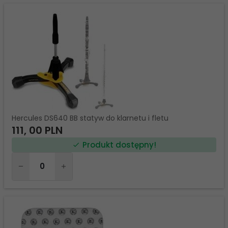
Hercules DS640 BB statyw do klarnetu i fletu
111,
00
PLN
Produkt dostępny!
Ilość
dla
produktu
27410