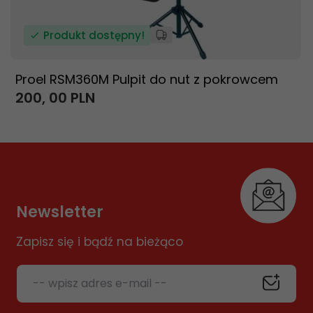
Produkt dostępny!
Proel RSM360M Pulpit do nut z pokrowcem
200,
00
PLN
Newsletter
Zapisz się i bądź na bieżąco
-- wpisz adres e-mail --