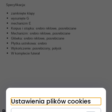
Specyfikacja:
zamknięte klapy
wysunięte G
mechanizm E
Korpus i stopka: srebro niklowe, posrebrzane
Mechanizm: srebro niklowe, posrebrzane
Główka: srebro niklowe, posrebrzane
Płytka ustnikowa: srebro
Wykończenie: posrebrzony, połysk
W komplecie futerał
OPINIE KLIENTÓW
Ustawienia plików cookies
Polecamy