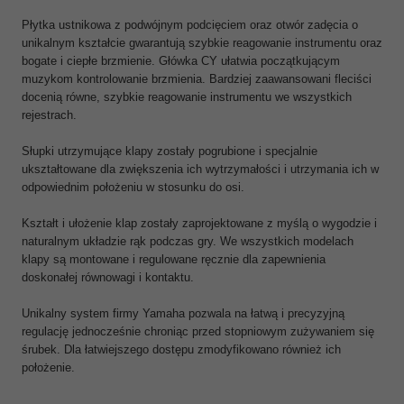
Płytka ustnikowa z podwójnym podcięciem oraz otwór zadęcia o
unikalnym kształcie gwarantują szybkie reagowanie instrumentu oraz
bogate i ciepłe brzmienie. Główka CY ułatwia początkującym
muzykom kontrolowanie brzmienia. Bardziej zaawansowani fleciści
docenią równe, szybkie reagowanie instrumentu we wszystkich
rejestrach.
Słupki utrzymujące klapy zostały pogrubione i specjalnie
ukształtowane dla zwiększenia ich wytrzymałości i utrzymania ich w
odpowiednim położeniu w stosunku do osi.
Kształt i ułożenie klap zostały zaprojektowane z myślą o wygodzie i
naturalnym układzie rąk podczas gry. We wszystkich modelach
klapy są montowane i regulowane ręcznie dla zapewnienia
doskonałej równowagi i kontaktu.
Unikalny system firmy Yamaha pozwala na łatwą i precyzyjną
regulację jednocześnie chroniąc przed stopniowym zużywaniem się
śrubek. Dla łatwiejszego dostępu zmodyfikowano również ich
położenie.