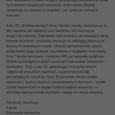
instrumentom ekspresyjne brzmienie, dzięki czemu idealnie
sprawdzają się zarówno w zespołach, jak i podczas solowych
wykonań.
Serie 20 i 30 fletów prostych firmy Yamaha zostały stworzone po to,
aby zapewnić jak najlepszy start każdemu, kto rozpoczyna
muzyczną edukację. Odpowiedni opór powietrza umożliwiający łatwą
kontrolę brzmienia i doskonała intonacja nie odbiegają jakością od
droższych drewnianych modeli. Chociaż plastykowe flety innych
producentów mogą wydawać się podobne w wyglądzie, instrumenty
firmy Yamaha wykonane z materiału ABS są naprawdę wyjątkowe.
Modele są dostępne w dwóch systemach palcowania: niemieckim i
barokowym. Flety z serii 20, gwarantujące niezwykłą łatwość
zadęcia we wszystkich rejestrach, są przeznaczone dla
początkujących muzyków. Seria 30 natomiast oferuje modele
stworzone z myślą o bardziej zaawansowanych flecistach – ustniki
zostały wyposażone w wygięty kanał przepływu powietrza, co
umożliwia lepszą kontrolę brzmienia i nadaje mu więcej ekspresji.
Flet prosty plastikowy
Sopran
Palcowanie niemieckie