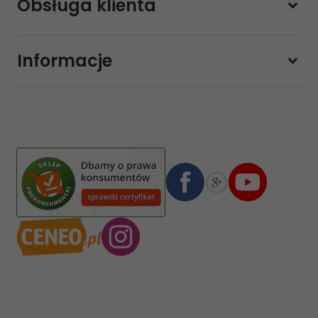
Obsługa klienta
Pon-pt.
11:00 - 19:00
Sobota
10:00 - 14:00
Informacje
sklep@sklep-muzyczny.com.pl
Pasja Jolanta Zalewska
Wiktorska 7/11
02-587
Warszawa
,
Polska
Numer konta bankowego mBank:
08 1140 2004 0000 3102 4903 0792