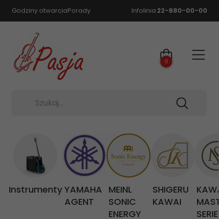
Godziny otwarcia
Porady
Infolinia
22-880-00-00
0
Szukaj...
Instrumenty
YAMAHA
MEINL
SHIGERU
KAW
AGENT
SONIC
KAWAI
MAS
ENERGY
SERIE