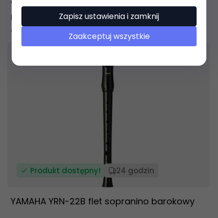
YAMAHA YRS-23 flet sopranowy prosty
Zapisz ustawienia i zamknij
niemiecki
42,
99
PLN
Zaakceptuj wszystkie
Produkt dostępny!
24 godzin
YAMAHA YRN-22B flet sopranino barokowy