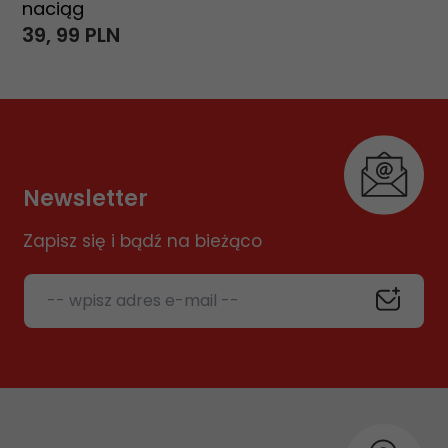
naciąg
39,
99
PLN
Newsletter
Zapisz się i bądź na bieżąco
-- wpisz adres e-mail --