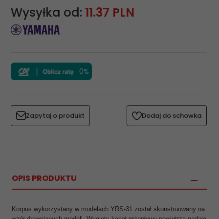
Wysyłka od:
11.37 PLN
0%
Zapytaj o produkt
Dodaj do schowka
OPIS PRODUKTU
Korpus wykorzystany w modelach YRS-31 został skonstruowany na
wzór drewnianych modeli. Wygięty kanał przepływu powietrza nadaje