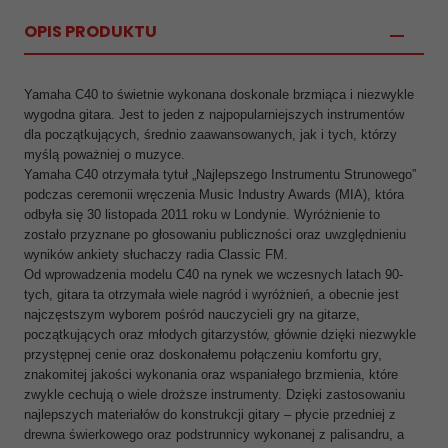
OPIS PRODUKTU
Yamaha C40 to świetnie wykonana doskonale brzmiąca i niezwykle
wygodna gitara. Jest to jeden z najpopularniejszych instrumentów
dla początkujących, średnio zaawansowanych, jak i tych, którzy
myślą poważniej o muzyce.
Yamaha C40 otrzymała tytuł „Najlepszego Instrumentu Strunowego”
podczas ceremonii wręczenia Music Industry Awards (MIA), która
odbyła się 30 listopada 2011 roku w Londynie. Wyróżnienie to
zostało przyznane po głosowaniu publiczności oraz uwzględnieniu
wyników ankiety słuchaczy radia Classic FM.
Od wprowadzenia modelu C40 na rynek we wczesnych latach 90-
tych, gitara ta otrzymała wiele nagród i wyróżnień, a obecnie jest
najczęstszym wyborem pośród nauczycieli gry na gitarze,
początkujących oraz młodych gitarzystów, głównie dzięki niezwykle
przystępnej cenie oraz doskonałemu połączeniu komfortu gry,
znakomitej jakości wykonania oraz wspaniałego brzmienia, które
zwykle cechują o wiele droższe instrumenty. Dzięki zastosowaniu
najlepszych materiałów do konstrukcji gitary – płycie przedniej z
drewna świerkowego oraz podstrunnicy wykonanej z palisandru, a