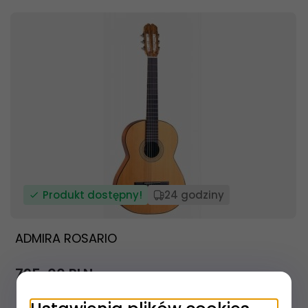
Produkt dostępny!
24 godziny
ADMIRA ROSARIO
795,
00
PLN