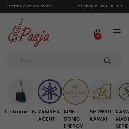
Godziny otwarcia
Porady
Infolinia
22-880-00-00
0
Szukaj...
Instrumenty
YAMAHA
MEINL
SHIGERU
KAW
AGENT
SONIC
KAWAI
MAS
ENERGY
SERIE