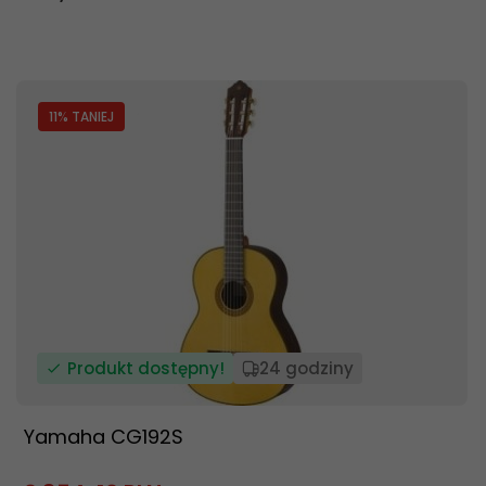
11
% TANIEJ
Produkt dostępny!
24 godziny
Yamaha CG192S