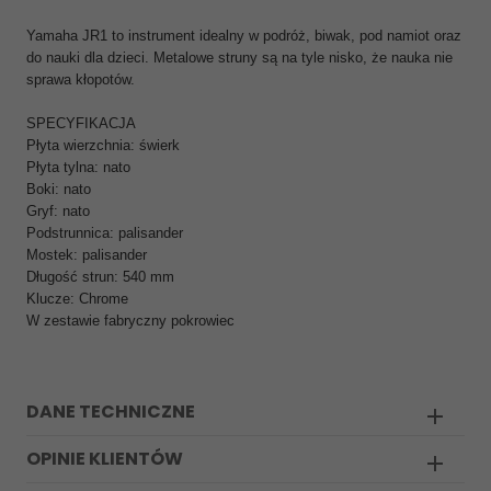
Yamaha JR1 to instrument idealny w podróż, biwak, pod namiot oraz
do nauki dla dzieci. Metalowe struny są na tyle nisko, że nauka nie
sprawa kłopotów.
SPECYFIKACJA
Płyta wierzchnia: świerk
Płyta tylna: nato
Boki: nato
Gryf: nato
Podstrunnica: palisander
Mostek: palisander
Długość strun: 540 mm
Klucze: Chrome
W zestawie fabryczny pokrowiec
DANE TECHNICZNE
OPINIE KLIENTÓW