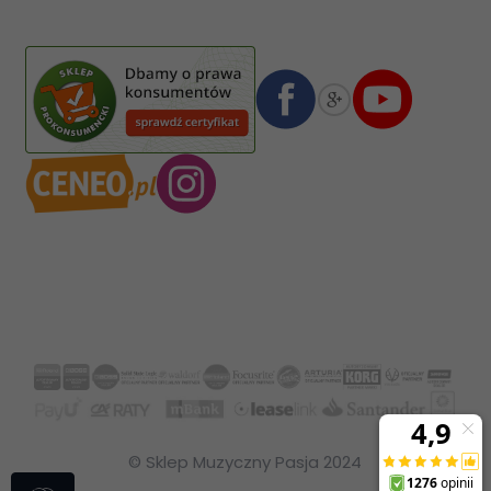
02-587
Warszawa
,
Polska
Numer konta bankowego mBank:
08 1140 2004 0000 3102 4903 0792
© Sklep Muzyczny Pasja 2024