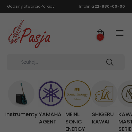
Godziny otwarcia
Porady
Infolinia
22-880-00-00
0
Szukaj...
Instrumenty
YAMAHA
MEINL
SHIGERU
KAW
AGENT
SONIC
KAWAI
MAS
ENERGY
SERIE