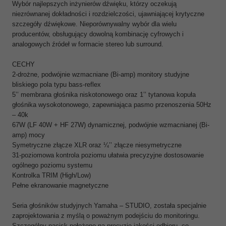
Wybór najlepszych inżynierów dźwięku, którzy oczekują
niezrównanej dokładności i rozdzielczości, ujawniającej krytyczne
szczegóły dźwiękowe. Nieporównywalny wybór dla wielu
producentów, obsługujący dowolną kombinację cyfrowych i
analogowych źródeł w formacie stereo lub surround.
CECHY
2-drożne, podwójnie wzmacniane (Bi-amp) monitory studyjne
bliskiego pola typu bass-reflex
5’’ membrana głośnika niskotonowego oraz 1’’ tytanowa kopuła
głośnika wysokotonowego, zapewniająca pasmo przenoszenia 50Hz
– 40k
67W (LF 40W + HF 27W) dynamicznej, podwójnie wzmacnianej (Bi-
amp) mocy
Symetryczne złącze XLR oraz ¼’’ złącze niesymetryczne
31-poziomowa kontrola poziomu ułatwia precyzyjne dostosowanie
ogólnego poziomu systemu
Kontrolka TRIM (High/Low)
Pełne ekranowanie magnetyczne
Seria głośników studyjnych Yamaha – STUDIO, została specjalnie
zaprojektowania z myślą o poważnym podejściu do monitoringu.
Szczególny nacisk położono na precyzję jakości odbioru, co