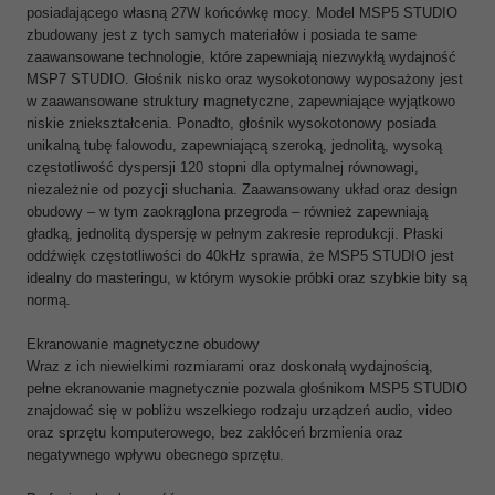
posiadającego własną 27W końcówkę mocy. Model MSP5 STUDIO
zbudowany jest z tych samych materiałów i posiada te same
zaawansowane technologie, które zapewniają niezwykłą wydajność
MSP7 STUDIO. Głośnik nisko oraz wysokotonowy wyposażony jest
w zaawansowane struktury magnetyczne, zapewniające wyjątkowo
niskie zniekształcenia. Ponadto, głośnik wysokotonowy posiada
unikalną tubę falowodu, zapewniającą szeroką, jednolitą, wysoką
częstotliwość dyspersji 120 stopni dla optymalnej równowagi,
niezależnie od pozycji słuchania. Zaawansowany układ oraz design
obudowy – w tym zaokrąglona przegroda – również zapewniają
gładką, jednolitą dyspersję w pełnym zakresie reprodukcji. Płaski
oddźwięk częstotliwości do 40kHz sprawia, że MSP5 STUDIO jest
idealny do masteringu, w którym wysokie próbki oraz szybkie bity są
normą.
Ekranowanie magnetyczne obudowy
Wraz z ich niewielkimi rozmiarami oraz doskonałą wydajnością,
pełne ekranowanie magnetycznie pozwala głośnikom MSP5 STUDIO
znajdować się w pobliżu wszelkiego rodzaju urządzeń audio, video
oraz sprzętu komputerowego, bez zakłóceń brzmienia oraz
negatywnego wpływu obecnego sprzętu.