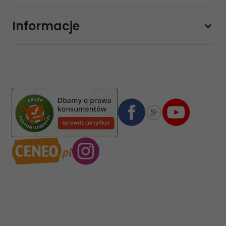
Pon-pt.
11:00 - 19:00
Sobota
10:00 - 14:00
Informacje
sklep@sklep-muzyczny.com.pl
Pasja Jolanta Zalewska
Wiktorska 7/11
02-587
Warszawa
,
Polska
Numer konta bankowego mBank:
08 1140 2004 0000 3102 4903 0792