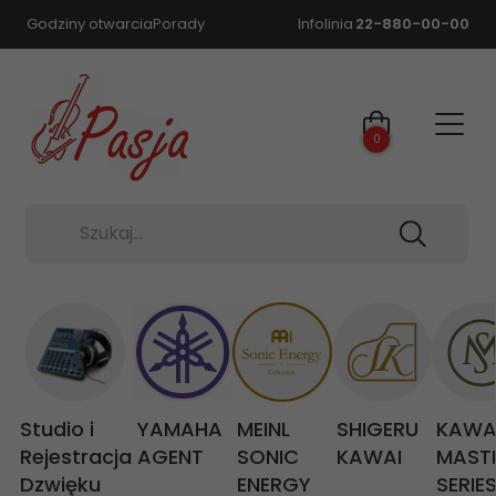
Godziny otwarcia
Porady
Infolinia
22-880-00-00
0
Szukaj...
Studio i
YAMAHA
MEINL
SHIGERU
KAWA
Rejestracja
AGENT
SONIC
KAWAI
MAST
Dzwięku
ENERGY
SERIE