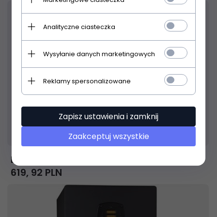
Analityczne ciasteczka
Wysyłanie danych marketingowych
Reklamy spersonalizowane
Zapisz ustawienia i zamknij
Produkt dostępny!
14 dni
Zaakceptuj wszystkie
BEHRINGER Pro TRUTH B1030A
619,
92
PLN