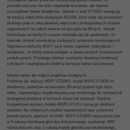
pozwala usłyszeć nie tylko wspaniałe brzmienie, ale również
szczegółowe detale dźwiękowe. Głośniki z serii STUDIO nawiązują
do tradycji odsłuchów studyjnych NS10M, które stały się monitorami
bliskiego pola w zdecydowanej większości profesjonalnych studiów
nagraniowych na całym świecie od początku lat 80-tych. Jednak
technologia od tamtych czasów rozwinęła się tak gwałtownie, że
należało zmienić konstrukcję studyjnych systemów monitorujących.
Najnowsze odsłuchy MSP7 są w stanie zapewnić stałą jakość i
wydajność, na której można polegać w nowoczesnych środowiskach
produkcyjnych. Posiadają również możliwość dowolnej kombinacji
cyfrowych i analogowych źródeł w formacie stereo lub surround.
Idealny wybór dla małych projektów studyjnych
Podobnie jak większy MSP7 STUDIO, model MSP5 STUDIO to
dwudrożny, podwójnie wzmacniany (Bi-amp) system typu bass-
reflex, zapewniający wyjątkową precyzję monitoringu do cyfrowej lub
analogowej produkcji w formacie stereo lub surround. Bardziej
kompaktowe wymiary modelu MSP5 STUIO czynią go idealnym
wyborem dla mniejszych studiów nagraniowych oraz systemów
produkcyjnych, opartych na DAW. MSP5 STUDIO wyposażony jest
w 5-calową membranę głośnika niskotonowego, zasilanego 40W
wzmacniaczem oraz 1-calową kopułę głośnika wysokotonowego,