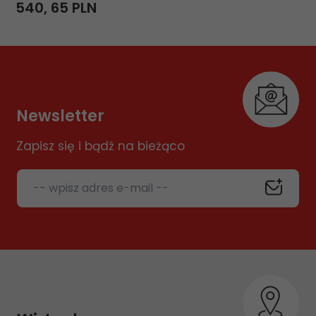
540,
65
PLN
Newsletter
Zapisz się i bądź na bieżąco
-- wpisz adres e-mail --