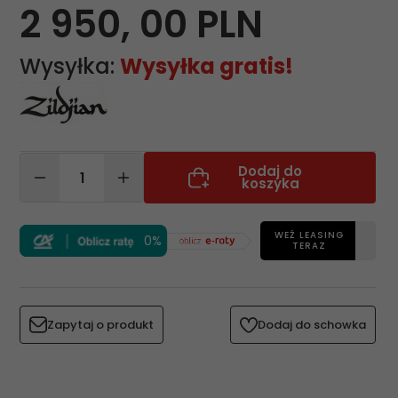
2 950,
00
PLN
Wysyłka:
Wysyłka gratis!
Dodaj do
koszyka
WEŹ LEASING
0%
TERAZ
Zapytaj o produkt
Dodaj do schowka