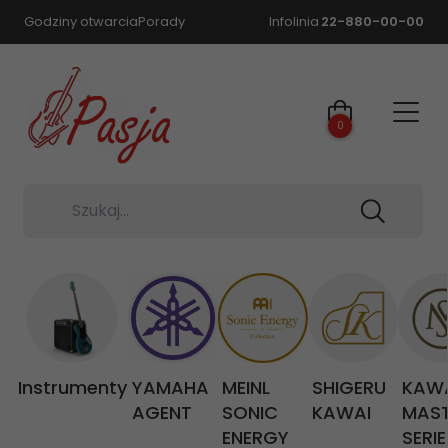
Godziny otwarcia
Porady
Infolinia
22-880-00-00
0
Szukaj...
Instrumenty
YAMAHA
MEINL
SHIGERU
KAW
AGENT
SONIC
KAWAI
MAS
ENERGY
SERIE