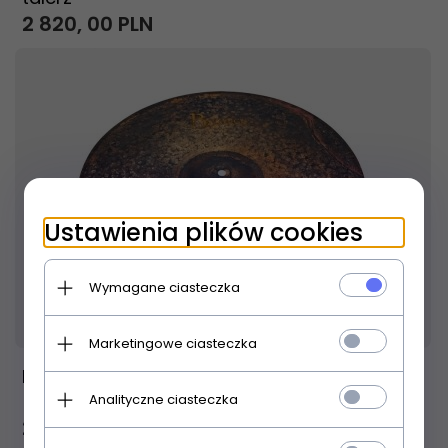
2 820,
00
PLN
Ustawienia plików cookies
Wymagane ciasteczka
Produkt dostępny!
24 godziny
Marketingowe ciasteczka
Meinl Byzance Vintage Pure Ride 20" talerz
Analityczne ciasteczka
2 464,
00
PLN