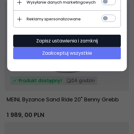
Wysyłanie danych marketingowych
Reklamy spersonalizowane
Zapisz ustawienia i zamknij
Zaakceptuj wszystkie
Produkt dostępny!
24 godzin
MEINL Byzance Sand Ride 20" Benny Grebb
1 989,
00
PLN