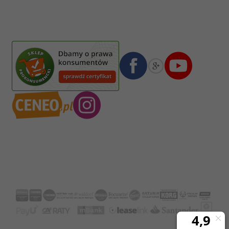
Wiktorska 7/11
02-587
Warszawa
,
Polska
Numer konta bankowego mBank:
08 1140 2004 0000 3102 4903 0792