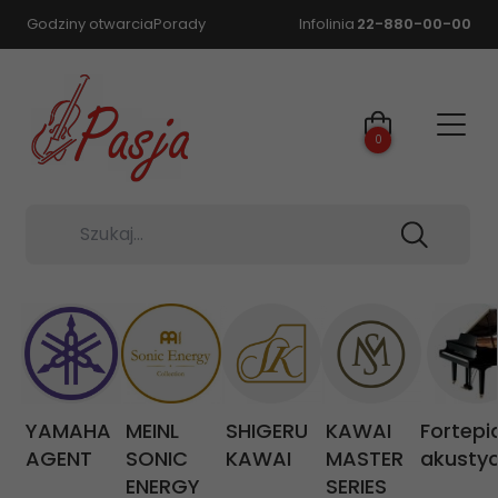
Godziny otwarcia
Porady
Infolinia
22-880-00-00
0
Szukaj...
YAMAHA
MEINL
SHIGERU
KAWAI
Fortepi
AGENT
SONIC
KAWAI
MASTER
akusty
ENERGY
SERIES