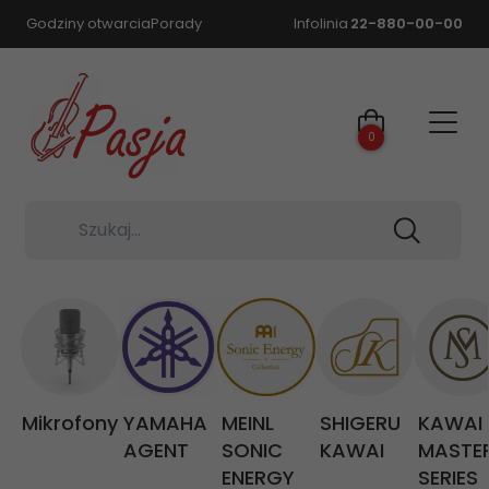
Godziny otwarcia
Porady
Infolinia
22-880-00-00
0
Szukaj...
Mikrofony
YAMAHA
MEINL
SHIGERU
KAWAI
AGENT
SONIC
KAWAI
MASTE
ENERGY
SERIES