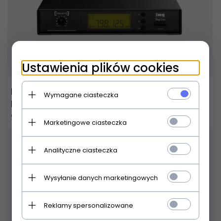
Produkt dostępny!
24 godziny
Ustawienia plików cookies
IMG Stage Line TXS-870 odbiornik
Wymagane ciasteczka
bezprzewodowy
967,
00
PLN
Marketingowe ciasteczka
Analityczne ciasteczka
Wysyłanie danych marketingowych
Reklamy spersonalizowane