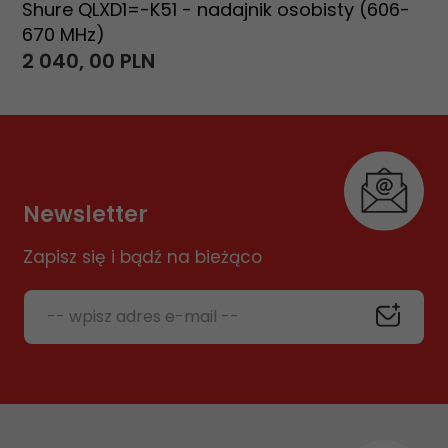
Shure QLXD1=-K51 - nadajnik osobisty (606-
670 MHz)
2 040,
00
PLN
Newsletter
Zapisz się i bądź na bieżąco
-- wpisz adres e-mail --