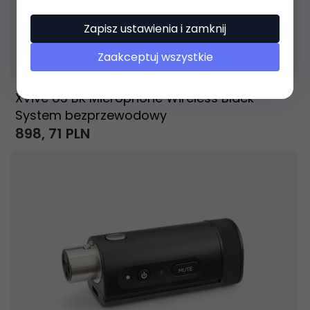
Zapisz ustawienia i zamknij
Produkt dostępny!
9 dni
Zaakceptuj wszystkie
XVive U3 BK Microphone Wireless Black
System bezprzewodowy
898,
71
PLN