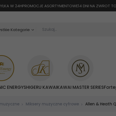
YŁKA W 24H
PROMOCJE ASORTYMENTOWE
14 DNI NA ZWROT 
Szukaj...
categories_searcher
stkie Kategorie
NIC ENERGY
SHIGERU KAWAI
KAWAI MASTER SERIES
Forte
 muzyczne
Miksery muzyczne cyfrowe
Allen & Heath 