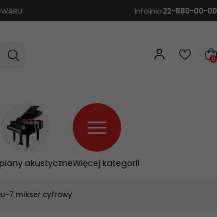
TOWARU
Infolinia
22-880-00-00
0
piany akustyczne
Więcej kategorii
Qu-7 mikser cyfrowy