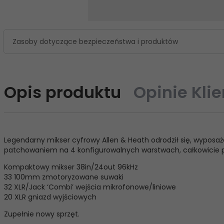
Zasoby dotyczące bezpieczeństwa i produktów
Opis produktu
Opinie Kli
Legendarny mikser cyfrowy Allen & Heath odrodził się, wyposaż
patchowaniem na 4 konfigurowalnych warstwach, całkowicie pr
Kompaktowy mikser 38in/24out 96kHz
33 100mm zmotoryzowane suwaki
32 XLR/Jack ‘Combi’ wejścia mikrofonowe/liniowe
20 XLR gniazd wyjściowych
Zupełnie nowy sprzęt.