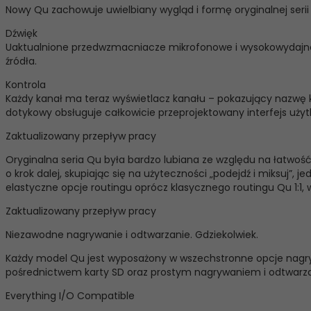
Nowy Qu zachowuje uwielbiany wygląd i formę oryginalnej seri
Dźwięk
Uaktualnione przedwzmacniacze mikrofonowe i wysokowydajne pr
źródła.
Kontrola
Każdy kanał ma teraz wyświetlacz kanału – pokazujący nazwę k
dotykowy obsługuje całkowicie przeprojektowany interfejs użyt
Zaktualizowany przepływ pracy
Oryginalna seria Qu była bardzo lubiana ze względu na łatwoś
o krok dalej, skupiając się na użyteczności „podejdź i miksuj”,
elastyczne opcje routingu oprócz klasycznego routingu Qu 1:1
Zaktualizowany przepływ pracy
Niezawodne nagrywanie i odtwarzanie. Gdziekolwiek.
Każdy model Qu jest wyposażony w wszechstronne opcje nagry
pośrednictwem karty SD oraz prostym nagrywaniem i odtwarzan
Everything I/O Compatible