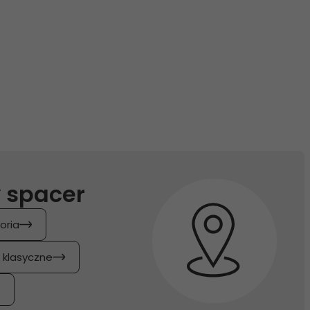
 spacer
oria
y klasyczne