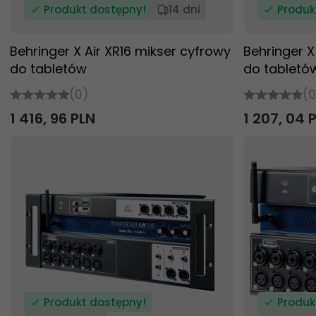
Produkt dostępny!
14 dni
Produk
Behringer X Air XR16 mikser cyfrowy
Behringer X
do tabletów
do tabletó
(0)
(0
1 416,
96
PLN
1 207,
04
Produkt dostępny!
Produk