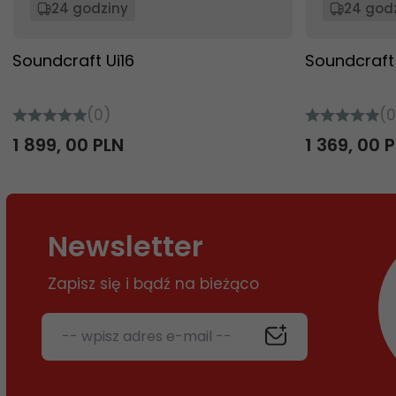
24 godziny
24 god
Soundcraft Ui16
Soundcraft 
(0)
(0
1 899,
00
PLN
1 369,
00
P
Newsletter
Zapisz się i bądź na bieżąco
-- wpisz adres e-mail --