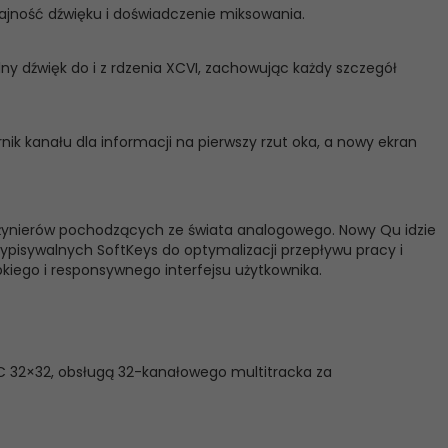
ajność dźwięku i doświadczenie miksowania.
y dźwięk do i z rdzenia XCVI, zachowując każdy szczegół
k kanału dla informacji na pierwszy rzut oka, a nowy ekran
inżynierów pochodzących ze świata analogowego. Nowy Qu idzie
rzypisywalnych SoftKeys do optymalizacji przepływu pracy i
iego i responsywnego interfejsu użytkownika.
C 32×32, obsługą 32-kanałowego multitracka za