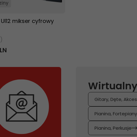
ziny
UI12 mikser cyfrowy
)
LN
Wirtualny
Gitary, Dęte, Akces
Pianina, Fortepian
Pianina, Perkusje