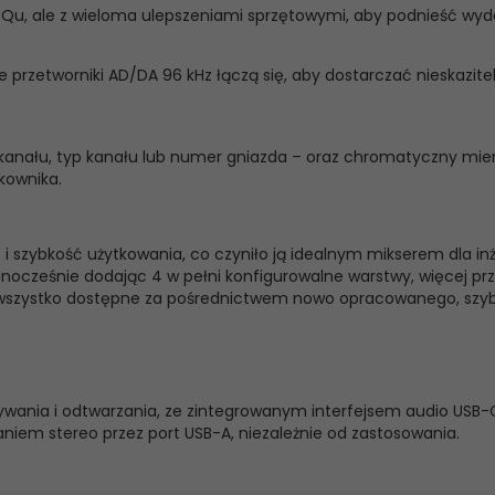
i Qu, ale z wieloma ulepszeniami sprzętowymi, aby podnieść wyd
zetworniki AD/DA 96 kHz łączą się, aby dostarczać nieskaziteln
anału, typ kanału lub numer gniazda – oraz chromatyczny mierni
kownika.
ć i szybkość użytkowania, co czyniło ją idealnym mikserem dla 
 jednocześnie dodając 4 w pełni konfigurowalne warstwy, więcej p
, wszystko dostępne za pośrednictwem nowo opracowanego, szybk
wania i odtwarzania, ze zintegrowanym interfejsem audio USB-
iem stereo przez port USB-A, niezależnie od zastosowania.