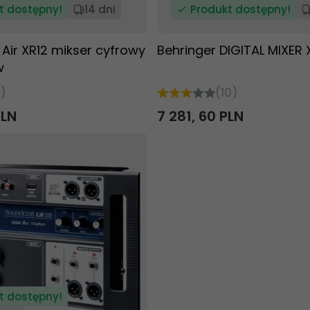
t dostępny!
14 dni
Produkt dostępny!
 Air XR12 mikser cyfrowy
Behringer DIGITAL MIXER 
w
)
(10)
PLN
7 281,
60
PLN
t dostępny!