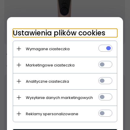
Ustawienia plików cookies
Produkt dostępny!
24 godziny
Wymagane ciasteczka
Apogee HypeMic mikrofon
Marketingowe ciasteczka
1 599,
00
PLN
Analityczne ciasteczka
Wysyłanie danych marketingowych
Reklamy spersonalizowane