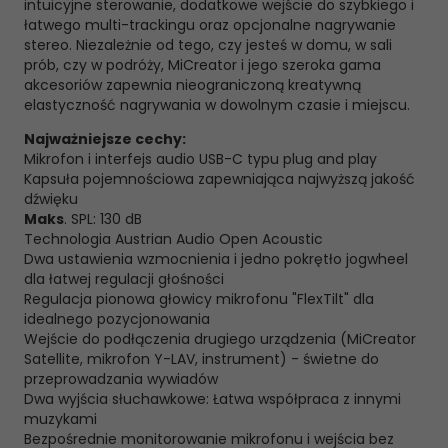
intuicyjne sterowanie, dodatkowe wejście do szybkiego i
łatwego multi-trackingu oraz opcjonalne nagrywanie
stereo. Niezależnie od tego, czy jesteś w domu, w sali
prób, czy w podróży, MiCreator i jego szeroka gama
akcesoriów zapewnia nieograniczoną kreatywną
elastyczność nagrywania w dowolnym czasie i miejscu.
Najważniejsze cechy:
Mikrofon i interfejs audio USB-C typu plug and play
Kapsuła pojemnościowa zapewniająca najwyższą jakość
dźwięku
Maks
. SPL: 130 dB
Technologia Austrian Audio Open Acoustic
Dwa ustawienia wzmocnienia i jedno pokrętło jogwheel
dla łatwej regulacji głośności
Regulacja pionowa głowicy mikrofonu "FlexTilt" dla
idealnego pozycjonowania
Wejście do podłączenia drugiego urządzenia (MiCreator
Satellite, mikrofon Y-LAV, instrument) - świetne do
przeprowadzania wywiadów
Dwa wyjścia słuchawkowe: Łatwa współpraca z innymi
muzykami
Bezpośrednie monitorowanie mikrofonu i wejścia bez