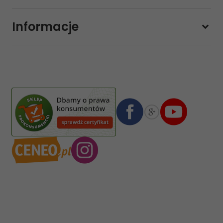
Pon-pt.
11:00 - 19:00
Sobota
10:00 - 14:00
Informacje
sklep@sklep-muzyczny.com.pl
Pasja Jolanta Zalewska
Wiktorska 7/11
02-587
Warszawa
,
Polska
Numer konta bankowego mBank:
08 1140 2004 0000 3102 4903 0792