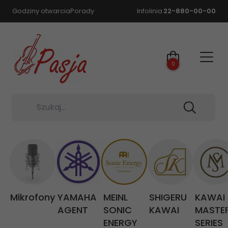
Godziny otwarcia
Porady
Infolinia
22-880-00-00
0
Szukaj...
Mikrofony
YAMAHA
MEINL
SHIGERU
KAWAI
AGENT
SONIC
KAWAI
MASTE
ENERGY
SERIES