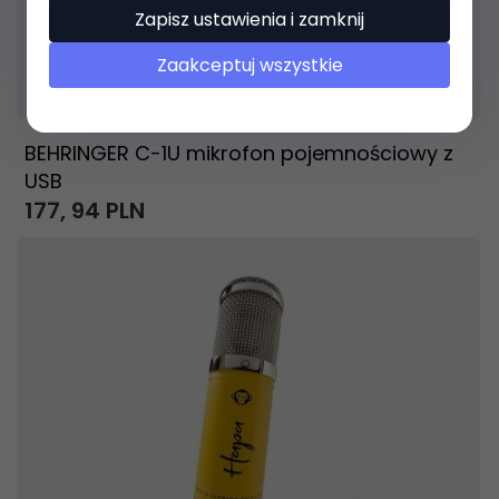
Zapisz ustawienia i zamknij
Zaakceptuj wszystkie
Produkt dostępny!
14 dni
BEHRINGER C-1U mikrofon pojemnościowy z
USB
177,
94
PLN