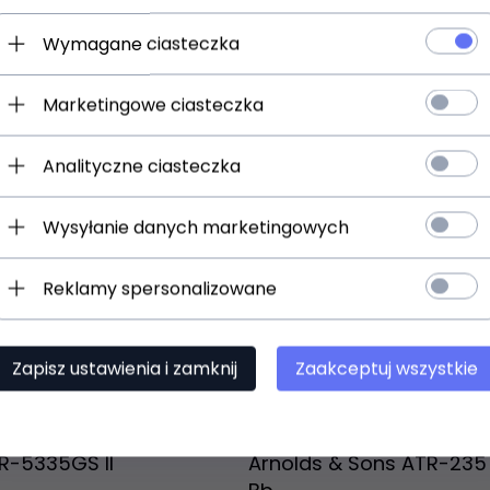
Wymagane ciasteczka
Marketingowe ciasteczka
Analityczne ciasteczka
Wysyłanie danych marketingowych
Reklamy spersonalizowane
t dostępny!
Zapisz ustawienia i zamknij
Zaakceptuj wszystkie
Produkt dostępny!
ziny
24 godziny
R-5335GS II
Arnolds & Sons ATR-235