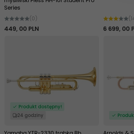
myśliwski Pless HH-101 Student Pro
Series
(0)
(1
449,
00
PLN
6 699,
00
Produkt dostępny!
24 godziny
Produk
Yamaha YTR-2330 trąbka Bb
Arnolds & 