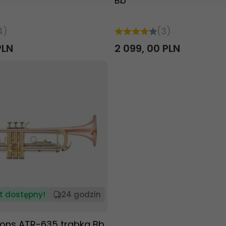
Bb
4)
(3)
PLN
2 099,
00
PLN
t dostępny!
24 godzin
Sons ATR-635 trąbka Bb