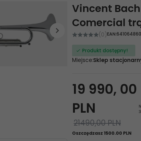
Vincent Bach
Comercial tr
(0)
EAN:
641064860
Produkt dostępny!
Miejsce:
Sklep stacjonarn
19 990,
00
PLN
N
3
21490,00 PLN
Oszczędzasz 1500.00 PLN