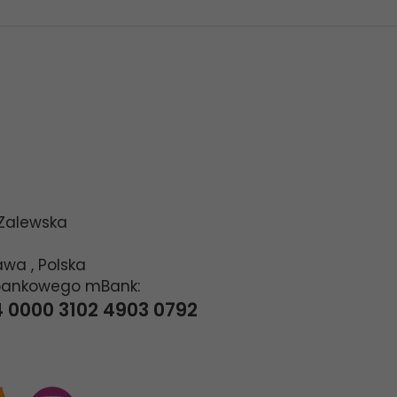
 Zalewska
awa
,
Polska
bankowego mBank:
4 0000 3102 4903 0792