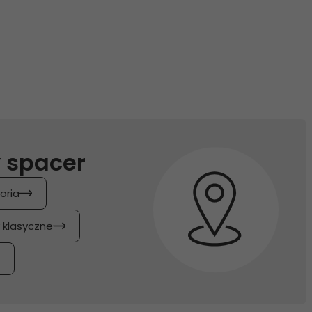
 spacer
oria
y klasyczne