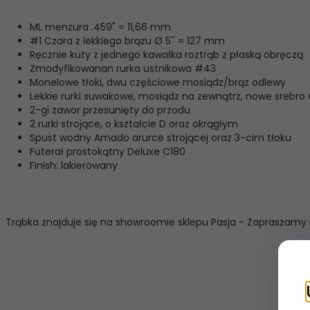
ML menzura .459" = 11,66 mm
#1 Czara z lekkiego brązu Ø 5'' = 127 mm
Ręcznie kuty z jednego kawałka roztrąb z płaską obręczą
Zmodyfikowanan rurka ustnikowa #43
Monelowe tłoki, dwu częściowe mosiądz/brąz odlewy
Lekkie rurki suwakowe, mosiądz na zewnątrz, nowe srebro
2-gi zawor przesunięty do przodu
2 rurki strojące, o kształcie D oraz okrągłym
Spust wodny Amado arurce strojącej oraz 3-cim tłoku
Futerał prostokątny Deluxe C180
Finish: lakierowany
Trąbka znajduje się na showroomie sklepu Pasja - Zapraszamy n