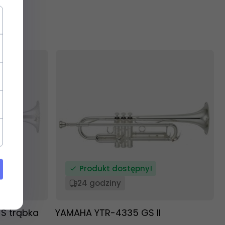
Produkt dostępny!
24 godziny
 S trąbka
YAMAHA YTR-4335 GS II