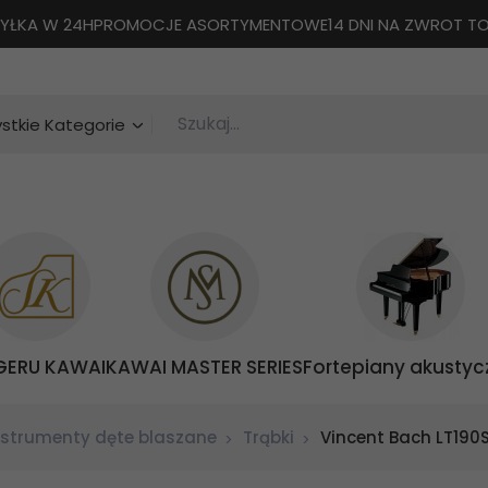
YŁKA W 24H
PROMOCJE ASORTYMENTOWE
14 DNI NA ZWROT 
Szukaj...
categories_searcher
stkie Kategorie
GERU KAWAI
KAWAI MASTER SERIES
Fortepiany akustyc
nstrumenty dęte blaszane
Trąbki
Vincent Bach LT190