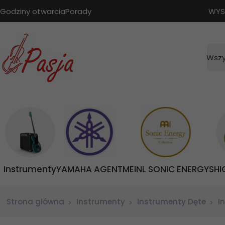
Godziny otwarcia
Porady
WYS
Wszy
Instrumenty
YAMAHA AGENT
MEINL SONIC ENERGY
SHI
Strona główna
Instrumenty
Instrumenty Dęte
I