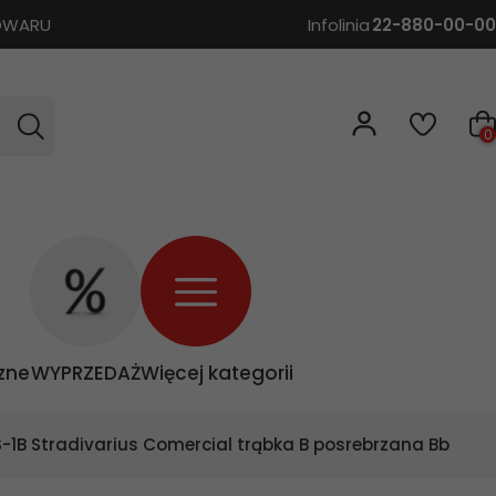
TOWARU
Infolinia
22-880-00-00
0
zne
WYPRZEDAŻ
Więcej kategorii
S-1B Stradivarius Comercial trąbka B posrebrzana Bb