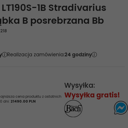
 LT190S-1B Stradivarius
ąbka B posrebrzana Bb
218
y
Realizacja zamówienia:
24 godziny
Wysyłka:
Wysyłka gratis!
ajniższa cena produktu z ostatnich
0 dni:
21490.00 PLN