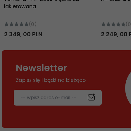
lakierowana
(0)
(0
2 349,
00
PLN
2 249,
00
Newsletter
Zapisz się i bądź na bieżąco
-- wpisz adres e-mail --