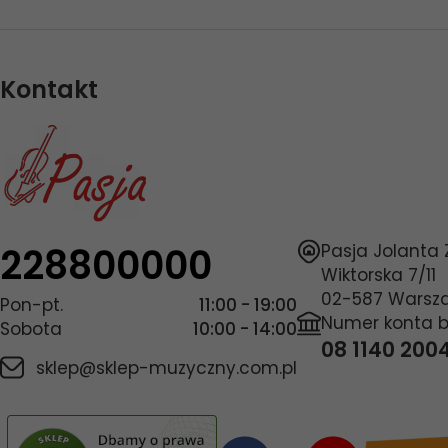
Kontakt
228800000
Pasja Jolanta
Wiktorska 7/11
02-587
Warsz
Pon-pt.
11:00 - 19:00
Numer konta 
Sobota
10:00 - 14:00
08 1140 200
sklep@sklep-muzyczny.com.pl