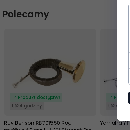
Polecamy
Produkt dostępny!
Produk
24 godziny
24 god
Roy Benson RB701550 Róg
Yamaha YT