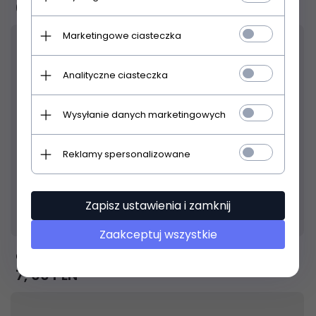
6,
99
PLN
Marketingowe ciasteczka
Analityczne ciasteczka
Wysyłanie danych marketingowych
Reklamy spersonalizowane
Zapisz ustawienia i zamknij
Produkt dostępny!
24 godziny
Zaakceptuj wszystkie
CORDIAL CMK222
7,
00
PLN