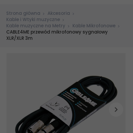
Strona główna
Akcesoria
Kable i Wtyki muzyczne
Kable muzyczne na Metry
Kable Mikrofonowe
CABLE4ME przewód mikrofonowy sygnałowy
XLR/XLR 3m