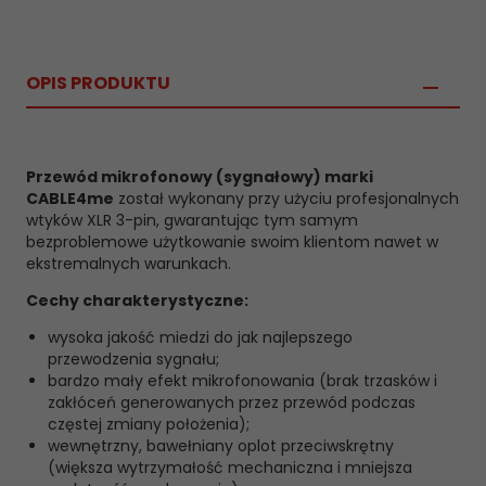
OPIS PRODUKTU
Przewód mikrofonowy (sygnałowy) marki
CABLE4me
został wykonany przy użyciu profesjonalnych
wtyków XLR 3-pin, gwarantując tym samym
bezproblemowe użytkowanie swoim klientom nawet w
ekstremalnych warunkach.
Cechy charakterystyczne:
wysoka jakość miedzi do jak najlepszego
przewodzenia sygnału;
bardzo mały efekt mikrofonowania (brak trzasków i
zakłóceń generowanych przez przewód podczas
częstej zmiany położenia);
wewnętrzny, bawełniany oplot przeciwskrętny
(większa wytrzymałość mechaniczna i mniejsza