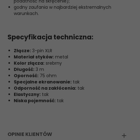
podatność na skręcenie);
godny zaufania w najbardziej ekstremalnych
warunkach.
Specyfikacja techniczna:
Złącze:
3-pin XLR
Materiał styków:
metal
Kolor złącza:
srebrny
Długość:
3 m
Oporność:
75 ohm
Specjalne ekranowanie:
tak
Odporność na zakłócenia:
tak
Elastyczny:
tak
Niska pojemność:
tak
OPINIE KLIENTÓW