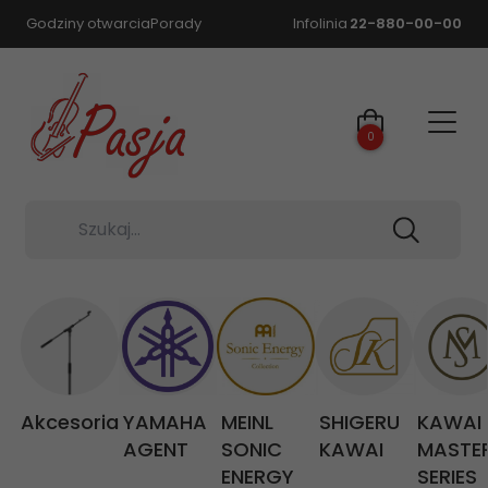
Godziny otwarcia
Porady
Infolinia
22-880-00-00
0
Szukaj...
Akcesoria
YAMAHA
MEINL
SHIGERU
KAWAI
AGENT
SONIC
KAWAI
MASTE
ENERGY
SERIES