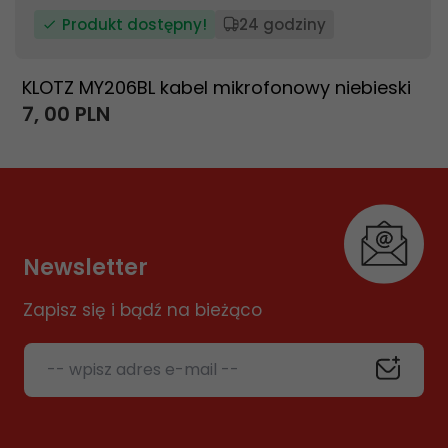
Produkt dostępny!
24 godziny
KLOTZ MY206BL kabel mikrofonowy niebieski
7,
00
PLN
Newsletter
Zapisz się i bądź na bieżąco
-- wpisz adres e-mail --