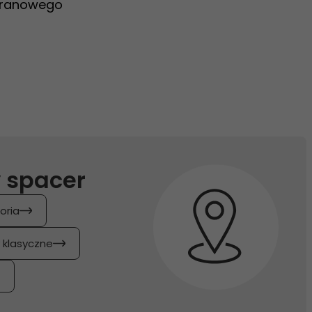
opranowego
 spacer
oria
y klasyczne