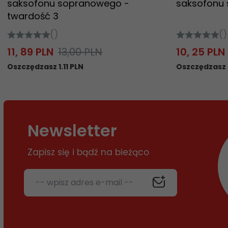
saksofonu sopranowego -
saksofonu
twardość 3
()
()
11,
89
PLN
13,00 PLN
10,
25
PLN
Oszczędzasz 1.11 PLN
Oszczędzasz 
Newsletter
Zapisz się i bądź na bieżąco
-- wpisz adres e-mail --