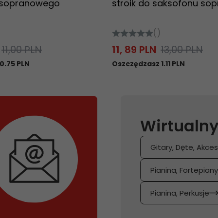
 sopranowego
stroik do saksofonu s
()
11,00 PLN
11,
89
PLN
13,00 PLN
0.75 PLN
Oszczędzasz 1.11 PLN
Wirtualny
Gitary, Dęte, Akces
Pianina, Fortepian
Pianina, Perkusje