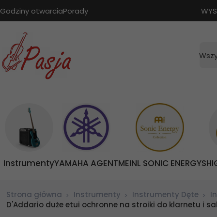
Godziny otwarcia
Porady
WYS
Wszy
Instrumenty
YAMAHA AGENT
MEINL SONIC ENERGY
SHI
Strona główna
Instrumenty
Instrumenty Dęte
I
D'Addario duże etui ochronne na stroiki do klarnetu i s