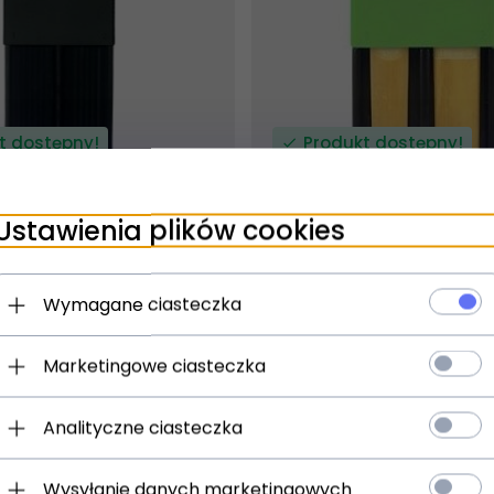
t dostępny!
Produkt dostępny!
ziny
24 godziny
Ustawienia plików cookies
uże etui ochronne na
D'Addario małe etui och
larnetu i saksofonu
stroiki do klarnetu i sak
zielone
Wymagane ciasteczka
)
(0)
Marketingowe ciasteczka
33,
00
PLN
Analityczne ciasteczka
Wysyłanie danych marketingowych