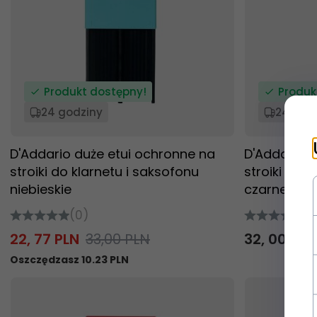
Produkt dostępny!
Produk
24 godziny
24 god
D'Addario duże etui ochronne na
D'Addario d
stroiki do klarnetu i saksofonu
stroiki do k
niebieskie
czarne
(0)
(0
22,
77
PLN
33,00 PLN
32,
00
PLN
Oszczędzasz 10.23 PLN