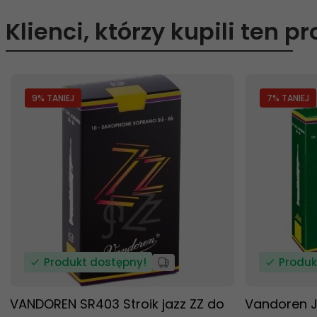
Klienci, którzy kupili ten p
9
% TANIEJ
7
% TANIEJ
Produkt dostępny!
Produk
VANDOREN SR403 Stroik jazz ZZ do
Vandoren J