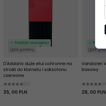
Produkt dostępny!
Produk
24 godziny
24 god
D'Addario duże etui ochronne na
Vandoren V1
stroiki do klarnetu i saksofonu
basowy
czerwone
(0)
(0
35,
00
PLN
28,
00
PLN