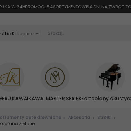
YŁKA W 24H
PROMOCJE ASORTYMENTOWE
14 DNI NA ZWROT 
Szukaj...
categories_searcher
stkie Kategorie
GERU KAWAI
KAWAI MASTER SERIES
Fortepiany akustyc
nstrumenty dęte drewniane
Akcesoria
Stroiki
aksofonu zielone