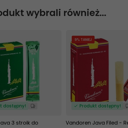
rodukt wybrali również...
9
% TANIEJ
t dostępny!
Produkt dostępny!
ava 3 stroik do
Vandoren Java Filed - R