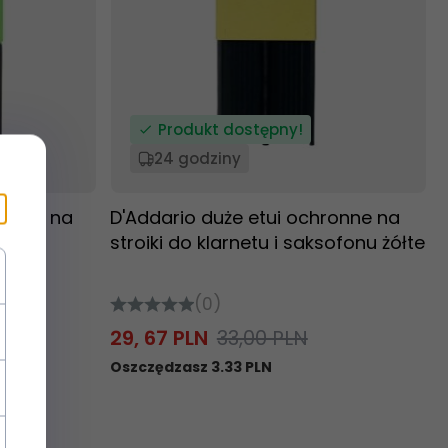
Produkt dostępny!
24 godziny
ronne na
D'Addario duże etui ochronne na
sofonu
stroiki do klarnetu i saksofonu żółte
(0)
29,
67
PLN
33,00 PLN
Oszczędzasz 3.33 PLN