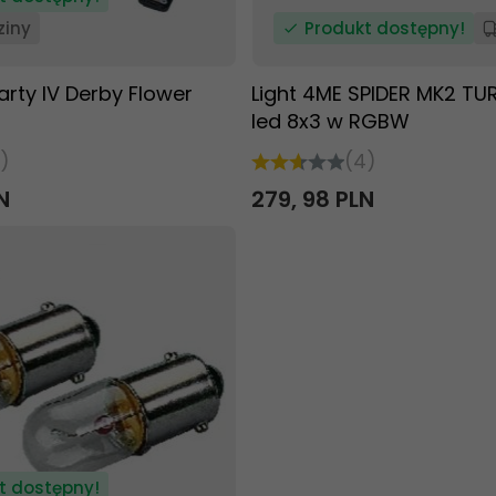
ziny
Produkt dostępny!
rty IV Derby Flower
Light 4ME SPIDER MK2 TU
led 8x3 w RGBW
)
(4)
N
279,
98
PLN
t dostępny!