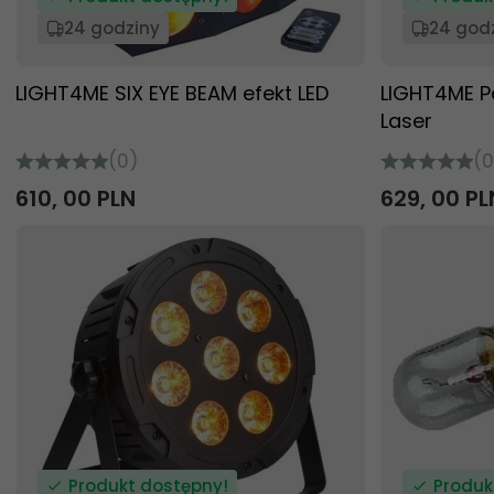
24 godziny
24 god
LIGHT4ME SIX EYE BEAM efekt LED
LIGHT4ME Pa
Laser
(0)
(0
610,
00
PLN
629,
00
PL
Produkt dostępny!
Produk