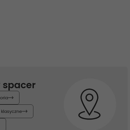
 spacer
oria
y klasyczne