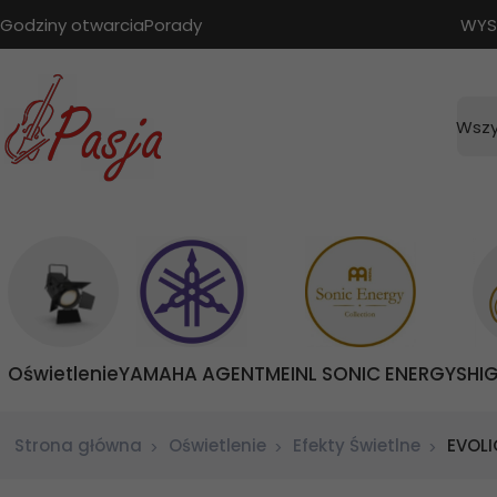
Godziny otwarcia
Porady
WYS
Wszy
Oświetlenie
YAMAHA AGENT
MEINL SONIC ENERGY
SHI
Strona główna
Oświetlenie
Efekty Świetlne
EVOLI