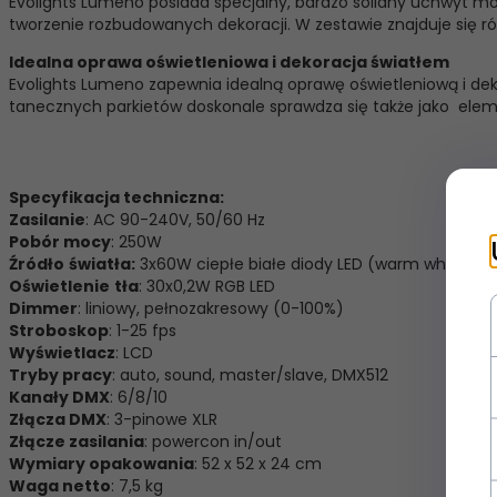
Evolights Lumeno posiada specjalny, bardzo solidny uchwyt mon
tworzenie rozbudowanych dekoracji. W zestawie znajduje się 
Idealna oprawa oświetleniowa i dekoracja światłem
Evolights Lumeno zapewnia idealną oprawę oświetleniową i dekor
tanecznych parkietów doskonale sprawdza się także jako eleme
Specyfikacja techniczna:
Zasilanie
: AC 90-240V, 50/60 Hz
Pobór mocy
: 250W
Źródło
światła:
3x60W ciepłe białe diody LED (warm white)
Oświetlenie
tła
: 30x0,2W RGB LED
Dimmer
: liniowy, pełnozakresowy (0-100%)
Stroboskop
: 1-25 fps
Wyświetlacz
: LCD
Tryby pracy
: auto, sound, master/slave, DMX512
Kanały DMX
: 6/8/10
Złącza DMX
: 3-pinowe XLR
Złącze zasilania
: powercon in/out
Wymiary opakowania
: 52 x 52 x 24 cm
Waga netto
: 7,5 kg