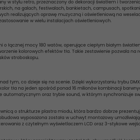
any w stylu retro, przeznaczony do dekoracji światłem i tworze
ich, na galach, festiwalach, bankietach, campusach, spotkani
owych realizujących oprawę muzyczną i oświetleniową na wesela
astosowanie w wielu instalacjach oświetleniowych.
i o łącznej mocy 180 watów, operujące ciepłym białym światłem
worzenie kolorowych efektów tła. Takie zestawienie pozwala na 
ysków stroboskopu.
ę nad tym, co dzieje się na scenie. Dzięki wykorzystaniu tryb
y kolor tła na jeden spośród ponad 16 milionów kombinacji barw
bie automatycznym oraz trybie sound, w którym synchronizuje s
icą o strukturze plastra miodu, która bardzo dobrze prezentuje 
a obudowa wyposażona została w uchwyt montażowy umożliwiający
erowania z czytelnym wyświetlaczem LCD oraz 3-stykowe wejście i