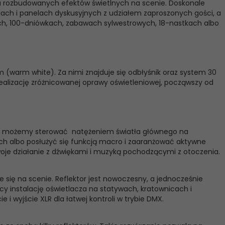
nia rozbudowanych efektów świetlnych na scenie. Doskonale
ach i panelach dyskusyjnych z udziałem zaproszonych gości, a
ch, 100-dniówkach, zabawach sylwestrowych, 18-nastkach albo
 (warm white). Za nimi znajduje się odbłyśnik oraz system 30
realizację zróżnicowanej oprawy oświetleniowej, począwszy od
u DMX możemy sterować natężeniem światła głównego na
nych albo posłużyć się funkcją macro i zaaranżować aktywne
woje działanie z dźwiękami i muzyką pochodzącymi z otoczenia.
się na scenie. Reflektor jest nowoczesny, a jednocześnie
 instalację oświetlacza na statywach, kratownicach i
 wyjście XLR dla łatwej kontroli w trybie DMX.