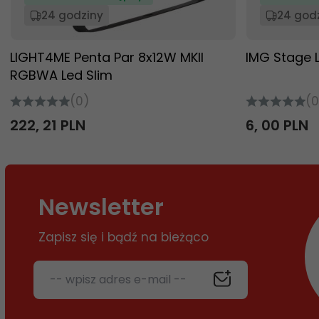
24 godziny
24 god
LIGHT4ME Penta Par 8x12W MKII
IMG Stage L
RGBWA Led Slim
(0)
(0
222,
21
PLN
6,
00
PLN
Newsletter
Zapisz się i bądź na bieżąco
-- wpisz adres e-mail --