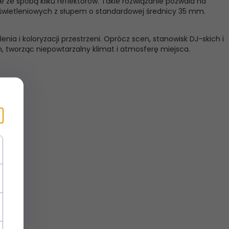
 ze spobą kilku reflektorów. Takie rozwiązanie pozwala na
oświetleniowych z słupem o standardowej średnicy 35 mm.
a i koloryzacji przestrzeni. Oprócz scen, stanowisk DJ-skich i
, tworząc niepowtarzalny klimat i atmosferę miejsca.