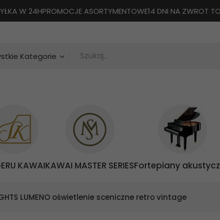
YŁKA W 24H
PROMOCJE ASORTYMENTOWE
14 DNI NA ZWROT 
Szukaj...
categories_searcher
stkie Kategorie
GERU KAWAI
KAWAI MASTER SERIES
Fortepiany akustyc
GHTS LUMENO oświetlenie sceniczne retro vintage