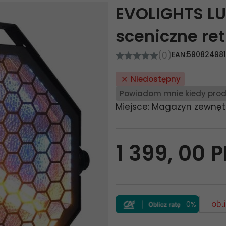
EVOLIGHTS LU
sceniczne ret
(0)
EAN:
59082498
Niedostępny
Powiadom mnie kiedy prod
Miejsce: Magazyn zewnęt
1 399,
00
P
0%