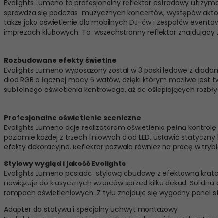
Evolights Lumeno to profesjonalny reflektor estradowy utrzym
sprawdza się podczas muzycznych koncertów, występów aktorsk
także jako oświetlenie dla mobilnych DJ-ów i zespołów event
imprezach klubowych. To wszechstronny reflektor znajdujący z
Rozbudowane efekty świetlne
Evolights Lumeno wyposażony został w 3 paski ledowe z diodam
diod RGB o łącznej mocy 6 watów, dzięki którym możliwe jest t
subtelnego oświetlenia kontrowego, aż do oślepiających rozbł
Profesjonalne oświetlenie sceniczne
Evolights Lumeno daje realizatorom oświetlenia pełną kontrol
poziomie każdej z trzech liniowych diod LED, ustawić statyczn
efekty dekoracyjne. Reflektor pozwala również na pracę w try
Stylowy wygląd i jakość Evolights
Evolights Lumeno posiada stylową obudowę z efektowną kratown
nawiązuje do klasycznych wzorców sprzed kilku dekad. Solidn
rampach oświetleniowych. Z tyłu znajduje się wygodny panel st
Adapter do statywu i specjalny uchwyt montażowy