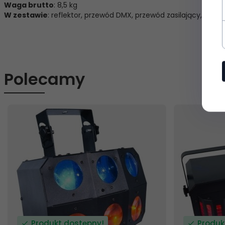
Waga brutto
: 8,5 kg
W zestawie
: reflektor, przewód DMX, przewód zasilający, uch
Polecamy
Produkt dostępny!
Produk