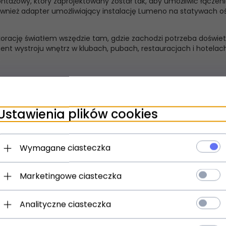
tażowy, który zaprojektowany został tak, aby umożliwić łączenie
również adapter umożliwiający instalację Lumeno na statywach 
ację światłem wszędzie tam, gdzie zachodzi potrzeba doświetleni
nt wystroju wnętrz w klubach, pubach, restauracjach i hotelach
Ustawienia plików cookies
Wymagane ciasteczka
Marketingowe ciasteczka
Analityczne ciasteczka