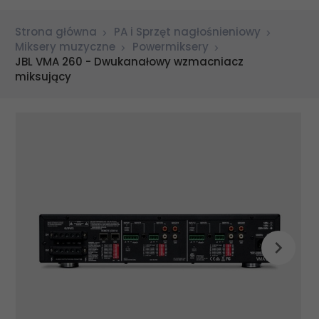
Strona główna
PA i Sprzęt nagłośnieniowy
Miksery muzyczne
Powermiksery
JBL VMA 260 - Dwukanałowy wzmacniacz
miksujący