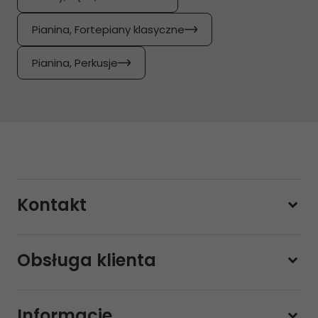
Pianina, Fortepiany klasyczne
Pianina, Perkusje
Kontakt
228800000
Obsługa klienta
Pon-pt.
11:00 - 19:00
Sobota
10:00 - 14:00
Informacje