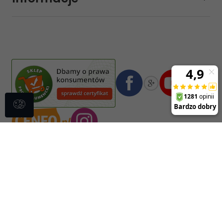
sklep@sklep-muzyczny.com.pl
Pasja Jolanta Zalewska
Wiktorska 7/11
02-587
Warszawa
,
Polska
Numer konta bankowego mBank:
08 1140 2004 0000 3102 4903 0792