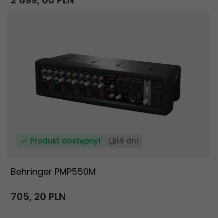
2 899,
00
PLN
Produkt dostępny!
14 dni
Behringer PMP550M
705,
20
PLN