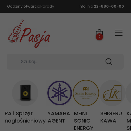
Godziny otwarcia
Porady
Infolinia
22-880-00-00
0
Szukaj...
PA i Sprzęt
YAMAHA
MEINL
SHIGERU
K
nagłośnieniowy
AGENT
SONIC
KAWAI
M
ENERGY
S