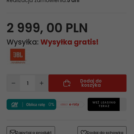
Realizacja zamówienia:
5 dni
2 999,
00
PLN
Wysyłka:
Wysyłka gratis!
Dodaj do
koszyka
WEŹ LEASING
0%
TERAZ
Zapytaj o produkt
Dodaj do schowka