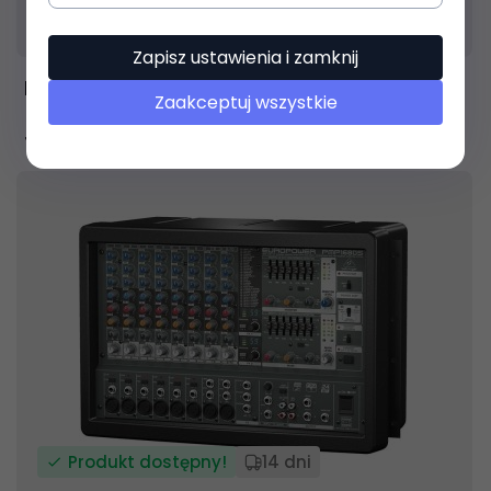
Produkt dostępny!
14 dni
Zapisz ustawienia i zamknij
BEHRINGER Pro EUROPOWER PMP6000
Zaakceptuj wszystkie
1 868,
78
PLN
Produkt dostępny!
14 dni