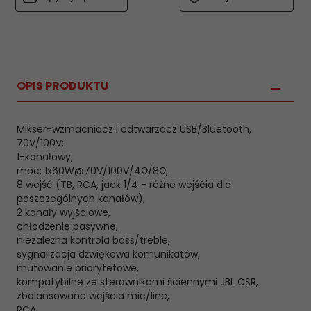
OPIS PRODUKTU
Mikser-wzmacniacz i odtwarzacz USB/Bluetooth,
70V/100V:
1-kanałowy,
moc: 1x60W@70V/100V/4Ω/8Ω,
8 wejść (TB, RCA, jack 1/4 - różne wejśćia dla
poszczególnych kanałów),
2 kanały wyjściowe,
chłodzenie pasywne,
niezależna kontrola bass/treble,
sygnalizacja dźwiękowa komunikatów,
mutowanie priorytetowe,
kompatybilne ze sterownikami ściennymi JBL CSR,
zbalansowane wejścia mic/line,
RCA,