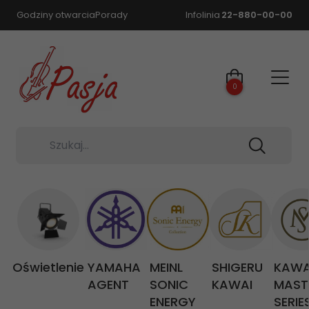
Godziny otwarcia
Porady
Infolinia
22-880-00-00
0
Szukaj...
Oświetlenie
YAMAHA
MEINL
SHIGERU
KAWA
AGENT
SONIC
KAWAI
MAST
ENERGY
SERIE