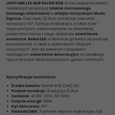
LIGHT4ME LED BAR 64x3W RGB
to bez wątpienia jedna z
ciekawszych propozycji
zdalnie sterowanego
liniowego oświetlacza
w
sklepie muzycznym Music
Express
. Dwa rzędy 32 diod, szeroki kąt świecenia
wynoszący 40°, funkcja stroboskopu, a także żywe i
nasycone kolory odwzorowywane na oświetlanej
powierzchni tworzą z niego doskonałe
oświetlenie
sceniczne
.
Belka LED
znakomicie sprawdza się podczas
koncertów live, a także w dyskotekach i klubach
muzycznych. Jest też świetnym narzędziem
realizującym
oświetlenie dekoracyjne
na wszelkiego
typu imprezach okolicznościowych, galach i eventach.
Specyfikacja techniczna:
Źródło światła:
64x3W RGB (3w1) LED
Podział na sekcje:
8 sekcji po 8 diod
Zasilanie:
AC100-220V, 50-60Hz
Zużycie energii:
198W
Kąt świecenia:
40°
Gniazda DMX:
3-pinowe wejście i wyjście typu XLR