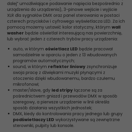
dalej” umożliwiające podawanie napięcia bezpośrednio z
urządzenia do urządzenia), 3-pinowe wejście i wyjście
XLR dla sygnałów DMX oraz panel sterowania w postaci
czterech przycisków i cyfrowego wyświetlacza LED. Za ich
pomocą możemy ustawić kolor statyczny, którym
wall
washer
będzie oświetlał interesującą nas powierzchnię,
lub wybrać jeden z czterech trybów pracy urządzenia:
auto, w którym
oświetlacz LED
będzie pracował
samodzielnie w oparciu o jeden z 13 wbudowanych
programów automatycznych;
sound, w którym
reflektor liniowy
zsynchronizuje
swoja pracę z dźwiękami muzyki płynącymi z
otoczenia dzięki wbudowanemu, bardzo czułemu
mikrofonowi;
master/slave, gdy
led stripy
łączone są za
pośrednictwem gniazd i przewodów DMX w sposób
szeregowy, a pierwsze urządzenie w linii określa
sposób działania wszystkich jednostek;
DMX, kiedy do kontrolowania pracy jednego lub grupy
podświetlaczy LED
wykorzystywane są zewnętrzne
sterowniki, pulpity lub konsole.