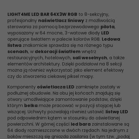
LIGHT4ME LED BAR 64X3W RGB
to 8-sekcyjny,
profesjonalny
naświetlacz liniowy
z możliwością
sterowania za pomocą bezprzewodowego
pilota
,
wyposażony w 64 mocne, 3-watowe diody
LED
operujące światłem w palecie kolorów RGB.
Ledowa
listwa
znakomicie sprawdza się na różnego typu
scenach
, w
dekoracji światłem
wnętrz
restauracyjnych, hotelowych,
sali weselnych
, a także
elementów architektury. Dzięki podziałowi na 8 sekcji
można ją również wykorzystać jako element efektowy
czy do stworzenia ciekawej piksel mapy.
Komponenty
oświetlacza LED
zamknięte zostały w
podłużnej obudowie. Na obu jej końcach znajdują się
otwory umożliwiające zamontowanie podstaw, dzięki
którym
belka
może pracować w pozycji stojącej lub
wiszącej. Uchwyty pozwalają również ustawić
listwę LED
pod odpowiednim kątem w stosunku do oświetlanej
powierzchni. W górnej części
led bara
zainstalowane są
64 diody rozmieszczone w dwóch rzędach. Na jednym z
boków mieszczą się gniazda zasilania (w tym tzw. „podaj