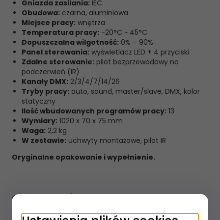
Gniazda zasilania:
IEC
Obudowa:
czarna, aluminiowa
Miejsce pracy:
wnętrza
Temperatura pracy:
-20°C ~ 45°C
Dopuszczalna wilgotność:
0% – 90%
Panel sterowania:
wyświetlacz LED + 4 przyciski
Zdalne sterowanie:
pilot bezprzewodowy na
podczerwień (IR)
Kanały DMX:
2/3/4/7/14/26
Tryby pracy:
auto, sound, master/slave, DMX, kolor
statyczny
Ilość wbudowanych programów pracy:
13
Wymiary:
1020 x 70 x 75 mm
Waga:
2,2 kg
W zestawie:
uchwyty montażowe, pilot IR
Oryginalne opakowanie i wypełnienie.
OPINIE KLIENTÓW