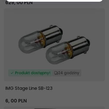
629,
00
PLN
Produkt dostępny!
24 godziny
IMG Stage Line SB-123
6,
00
PLN