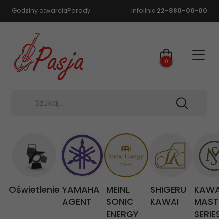
Godziny otwarcia
Porady
Infolinia
22-880-00-00
0
Szukaj...
Oświetlenie
YAMAHA
MEINL
SHIGERU
KAWA
AGENT
SONIC
KAWAI
MAST
ENERGY
SERIE