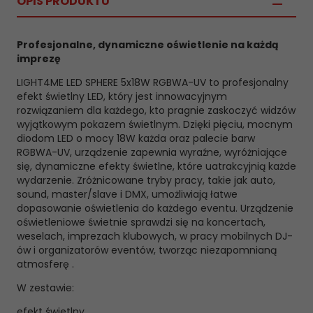
OPIS PRODUKTU
Profesjonalne, dynamiczne oświetlenie na każdą
imprezę
LIGHT4ME LED SPHERE 5x18W RGBWA-UV to profesjonalny
efekt świetlny LED, który jest innowacyjnym
rozwiązaniem dla każdego, kto pragnie zaskoczyć widzów
wyjątkowym pokazem świetlnym. Dzięki pięciu, mocnym
diodom LED o mocy 18W każda oraz palecie barw
RGBWA-UV, urządzenie zapewnia wyraźne, wyróżniające
się, dynamiczne efekty świetlne, które uatrakcyjnią każde
wydarzenie. Zróżnicowane tryby pracy, takie jak auto,
sound, master/slave i DMX, umożliwiają łatwe
dopasowanie oświetlenia do każdego eventu. Urządzenie
oświetleniowe świetnie sprawdzi się na koncertach,
weselach, imprezach klubowych, w pracy mobilnych DJ-
ów i organizatorów eventów, tworząc niezapomnianą
atmosferę .
W zestawie:
efekt świetlny,