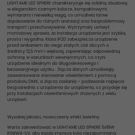
LIGHT4ME LED SPHERE charakteryzuje się solidną obudową
w eleganckim czarnym kolorze, kompaktowymi
wymiarami i niewielką wagą, co umożliwia łatwe
dopasowanie do różnych aranżacji oraz bezproblemowy
transport i przechowywanie. Wytrzymały uchwyt
montażowy sprawia, że instalacja urządzenia jest szybka,
prosta i wygodna. Klasa IP20 zabezpiecza urządzenie
przed wnikaniem do niego stałych ciał obcych o
średnicy 12,5 mm i większej, zapewniając odpowiednią
ochronę w warunkach wewnętrznych, co czyni
urządzenie idealnym do długookresowego i
bezawaryjnego użytku . Złącza danych umożliwiają
zaawansowane sterowanie oświetleniem z pomocą
protokołu DMX, a złącza zasilania – podawanie napięcia
bezpośrednio z urządzenia do urządzenia, co przydaje się
przy instalacjach oświetleniowych złożonych z wielu
urządzeń.
Wysokiej jakości, nowoczesny efekt świetlny
Warto zainwestować w LIGHT4ME LED SPHERE 5x18W
RGBWA-UV, aby każda impreza była niezapomniana.