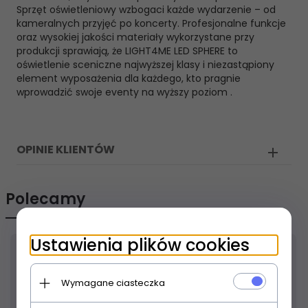
Sprzęt oświetleniowy wzbogaci każde wydarzenie – od
kameralnych przyjęć po koncerty. Profesjonalne funkcje
oraz wysokiej jakości materiały wykorzystane przy
produkcji sprawiają, że LIGHT4ME LED SPHERE to
oświetlenie sceniczne najwyższej klasy i niezastąpiony
element wyposażenia dla każdego, kto pragnie
wprowadzić swoje eventy na wyższy poziom .
OPINIE KLIENTÓW
Polecamy
Ustawienia plików cookies
Wymagane ciasteczka