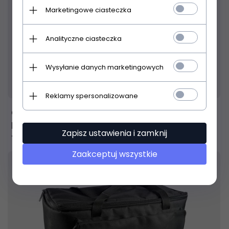
Marketingowe ciasteczka
Analityczne ciasteczka
Wysyłanie danych marketingowych
Produkt dostępny!
9 dni
Reklamy spersonalizowane
CASE4ME pokrowiec na 2 szt GŁOWA
RUCHOMA XL
Zapisz ustawienia i zamknij
149,
98
PLN
Zaakceptuj wszystkie