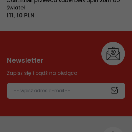
CABLE4ME przewód kabel DMX 3pin 20m do
świateł
111,
10
PLN
Newsletter
Zapisz się i bądź na bieżąco
-- wpisz adres e-mail --