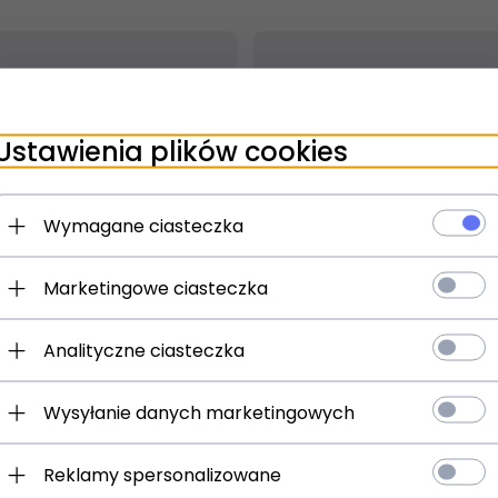
Ustawienia plików cookies
Wymagane ciasteczka
Marketingowe ciasteczka
t dostępny!
Produkt dostępny!
ziny
24 godziny
Analityczne ciasteczka
0 Ława pianinowa
Gewa 130000 Ława czar
Wysyłanie danych marketingowych
ysk
welur czarny
)
(0)
Reklamy spersonalizowane