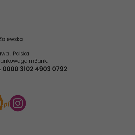
 Zalewska
awa
,
Polska
bankowego mBank:
4 0000 3102 4903 0792