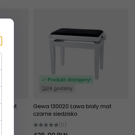
Produkt dostępny!
24 godziny
ny mat
Gewa 130020 Ława biały mat
czarne siedzisko
(0)