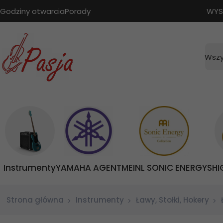
Godziny otwarcia
Porady
WYS
Wszy
Instrumenty
YAMAHA AGENT
MEINL SONIC ENERGY
SHI
Strona główna
Instrumenty
Ławy, Stołki, Hokery