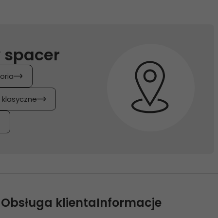
 spacer
oria
y klasyczne
Obsługa klienta
Informacje