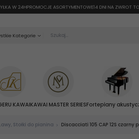
YŁKA W 24H
PROMOCJE ASORTYMENTOWE
14 DNI NA ZWROT 
Szukaj...
categories_searcher
stkie Kategorie
GERU KAWAI
KAWAI MASTER SERIES
Fortepiany akustyc
Ławy, Stołki do pianina
Discacciati 105 CAP 12S czarny p