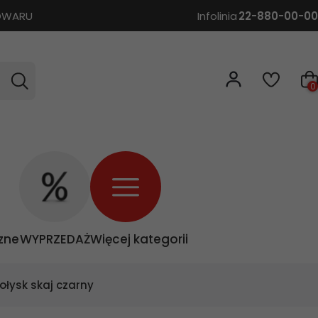
TOWARU
Infolinia
22-880-00-00
0
zne
WYPRZEDAŻ
Więcej kategorii
ołysk skaj czarny