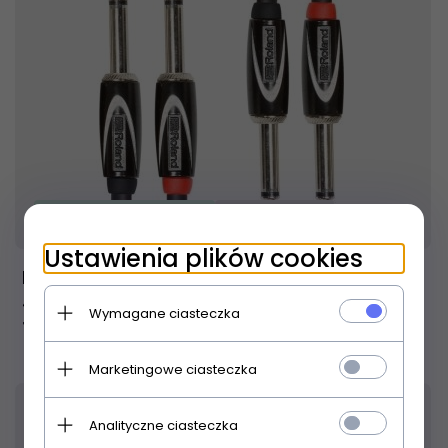
Produkt dostępny!
24 godziny
Ustawienia plików cookies
Roland RCC152814 kabel 2x jack - 2x jack
4,5m
Wymagane ciasteczka
129,
00
PLN
Marketingowe ciasteczka
27
% TANIEJ
Analityczne ciasteczka