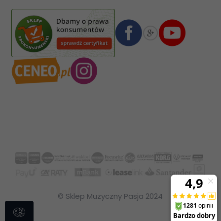
Numer konta bankowego mBank:
08 1140 2004 0000 3102 4903 0792
© Sklep Muzyczny Pasja 2024