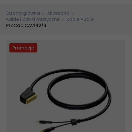
Strona główna
Akcesoria
Kable i Wtyki muzyczne
Kable Audio
ProCab CAV142/3
Promocja