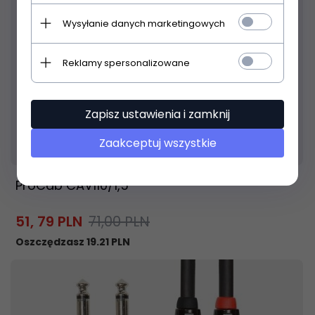
Wysyłanie danych marketingowych
Reklamy spersonalizowane
Zapisz ustawienia i zamknij
Produkt dostępny!
24 godzin
Zaakceptuj wszystkie
ProCab CAV110/1,5
51,
79
PLN
71,00 PLN
Oszczędzasz 19.21 PLN