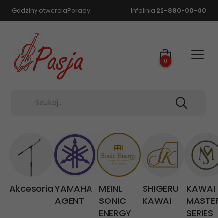
Godziny otwarcia
Porady
Infolinia
22-880-00-00
0
Szukaj...
Akcesoria
YAMAHA
MEINL
SHIGERU
KAWAI
AGENT
SONIC
KAWAI
MASTE
ENERGY
SERIES