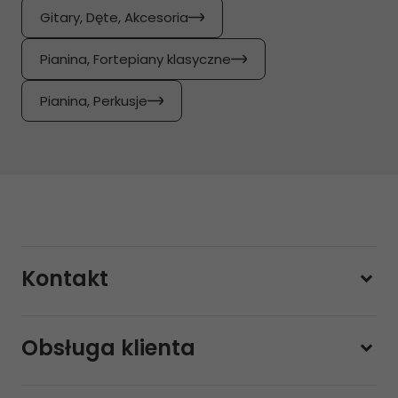
Gitary, Dęte, Akcesoria
Pianina, Fortepiany klasyczne
Pianina, Perkusje
Kontakt
228800000
Obsługa klienta
Pon-pt.
11:00 - 19:00
Sobota
10:00 - 14:00