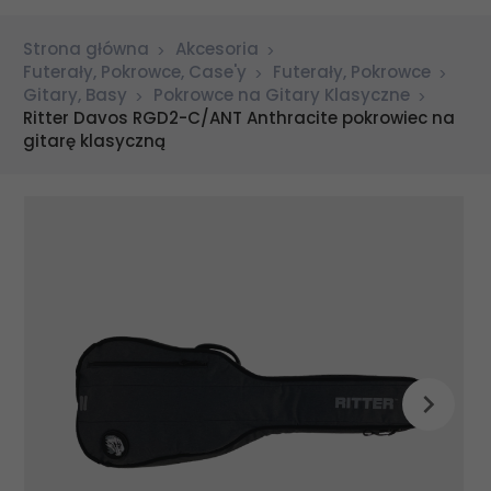
Strona główna
Akcesoria
Futerały, Pokrowce, Case'y
Futerały, Pokrowce
Gitary, Basy
Pokrowce na Gitary Klasyczne
Ritter Davos RGD2-C/ANT Anthracite pokrowiec na
gitarę klasyczną