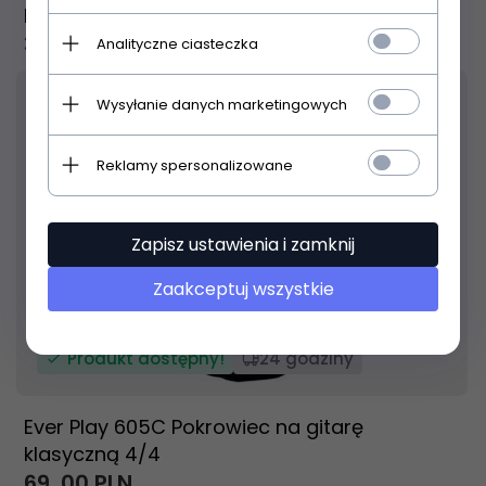
klasycznej
39,
00
PLN
Analityczne ciasteczka
Wysyłanie danych marketingowych
Reklamy spersonalizowane
Zapisz ustawienia i zamknij
Zaakceptuj wszystkie
Produkt dostępny!
24 godziny
Ever Play 605C Pokrowiec na gitarę
klasyczną 4/4
69,
00
PLN