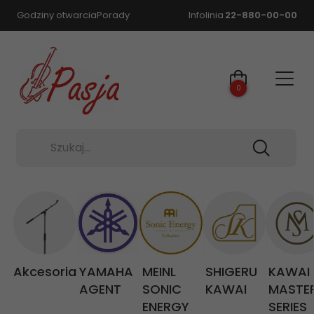
Godziny otwarcia
Porady
Infolinia
22-880-00-00
0
Szukaj...
Akcesoria
YAMAHA
MEINL
SHIGERU
KAWAI
AGENT
SONIC
KAWAI
MASTE
ENERGY
SERIES