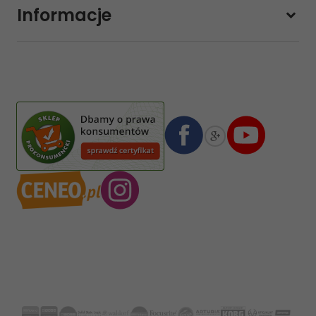
Informacje
sklep@sklep-muzyczny.com.pl
Pasja Jolanta Zalewska
Wiktorska 7/11
02-587
Warszawa
,
Polska
Numer konta bankowego mBank:
08 1140 2004 0000 3102 4903 0792