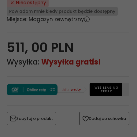
Niedostępny
Powiadom mnie kiedy produkt będzie dostępny
Miejsce: Magazyn zewnętrzny
511,
00
PLN
Wysyłka:
Wysyłka gratis!
WEŹ LEASING
0%
TERAZ
Zapytaj o produkt
Dodaj do schowka