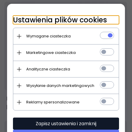
Ustawienia plików cookies
Wymagane ciasteczka
Marketingowe ciasteczka
Analityczne ciasteczka
Produkt dostępny!
14 dni
Wysyłanie danych marketingowych
Hardbag QB03CM pokrowiec na keyboard
Reklamy spersonalizowane
pianka 1cm 99/39/13 cm
59,
00
PLN
Zapisz ustawienia i zamknij