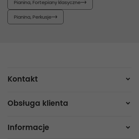
Pianina, Fortepiany klasyczne
Pianina, Perkusje
Kontakt
228800000
Obsługa klienta
Pon-pt.
11:00 - 19:00
Sobota
10:00 - 14:00
Informacje
sklep@sklep-muzyczny.com.pl