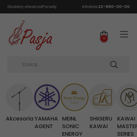
Godziny otwarcia
Porady
Infolinia
22-880-00-00
0
Szukaj...
Akcesoria
YAMAHA
MEINL
SHIGERU
KAWAI
AGENT
SONIC
KAWAI
MASTE
ENERGY
SERIES