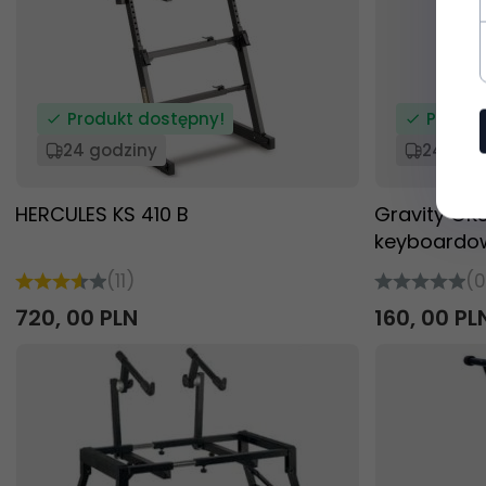
Produkt dostępny!
Produk
24 godziny
24 god
HERCULES KS 410 B
Gravity GK
keyboardo
(11)
(0
720,
00
PLN
160,
00
PL