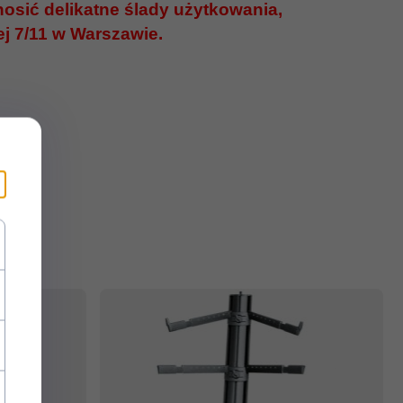
sić delikatne ślady użytkowania,
j 7/11 w Warszawie.