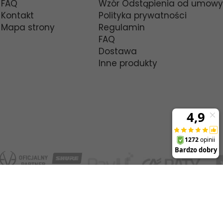
FAQ
Wzór Odstąpienia od umowy
Kontakt
Polityka prywatności
Mapa strony
Regulamin
FAQ
Dostawa
Inne produkty