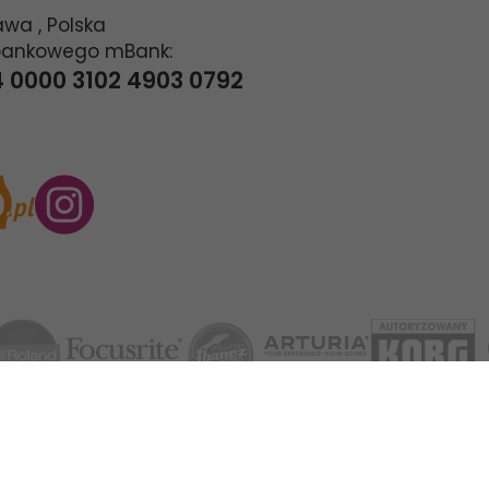
awa
,
Polska
bankowego mBank:
4 0000 3102 4903 0792
© Sklep Muzyczny Pasja 2024