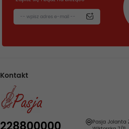
-- wpisz adres e-mail --
Kontakt
228800000
Pasja Jolanta
Wiktorska 7/11