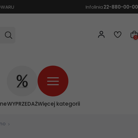
TOWARU
Infolinia
22-880-00-00
0
zne
WYPRZEDAŻ
Więcej kategorii
ino