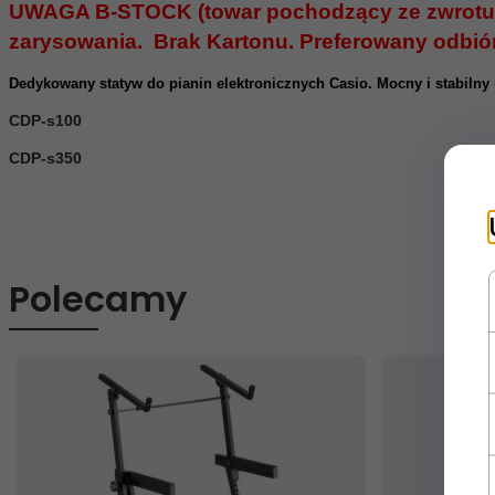
UWAGA B-STOCK (towar pochodzący ze zwrotu kl
zarysowania. Brak Kartonu. Preferowany odbiór 
Dedykowany statyw do pianin elektronicznych Casio. Mocny i stabilny 
CDP-s100
CDP-s350
Polecamy