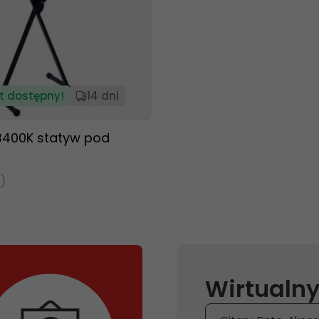
t dostępny!
14 dni
B400K statyw pod
)
Wirtualny