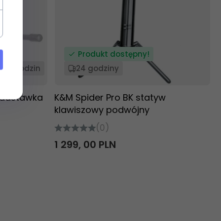
Produkt dostępny!
24 godzin
24 godziny
Nadstawka
K&M Spider Pro BK statyw
klawiszowy podwójny
(0)
1 299,
00
PLN