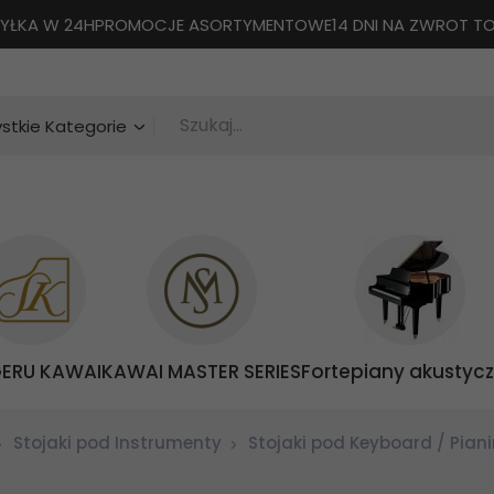
YŁKA W 24H
PROMOCJE ASORTYMENTOWE
14 DNI NA ZWROT 
Szukaj...
categories_searcher
stkie Kategorie
GERU KAWAI
KAWAI MASTER SERIES
Fortepiany akustyc
Stojaki pod Instrumenty
Stojaki pod Keyboard / Pian