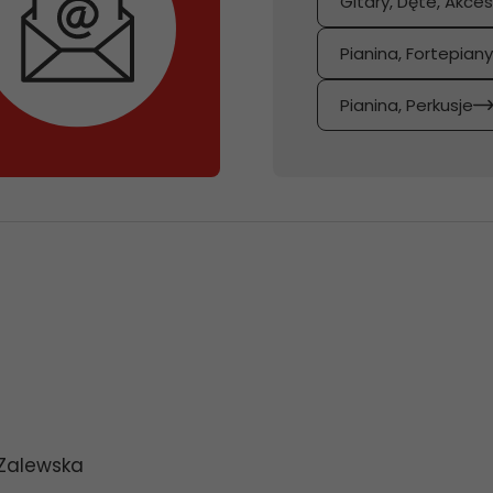
Gitary, Dęte, Akces
Pianina, Fortepian
Pianina, Perkusje
 Zalewska