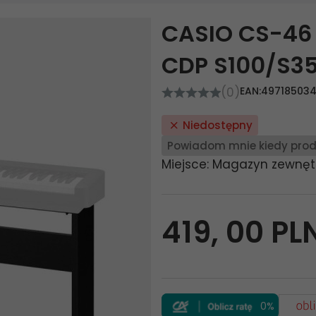
CASIO CS-46 
CDP S100/S3
(0)
EAN:
49718503
Niedostępny
Powiadom mnie kiedy prod
Miejsce: Magazyn zewnęt
419,
00
PL
0%