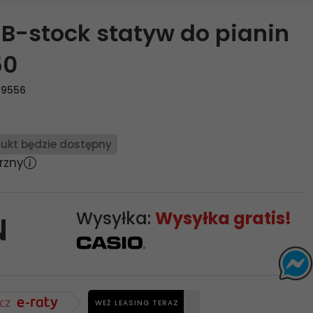
B-stock statyw do pianin
50
49556
ukt będzie dostępny
rzny
Wysyłka:
Wysyłka gratis!
N
WEŹ LEASING TERAZ