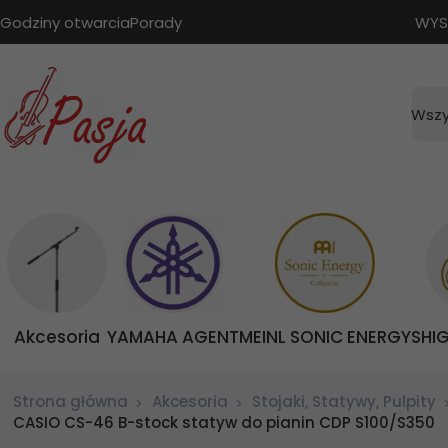
Godziny otwarcia
Porady
WYS
Wszy
Akcesoria
YAMAHA AGENT
MEINL SONIC ENERGY
SHI
Strona główna
Akcesoria
Stojaki, Statywy, Pulpity
CASIO CS-46 B-stock statyw do pianin CDP S100/S350