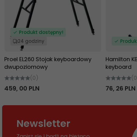
Produkt dostępny!
24 godziny
Produk
Proel EL260 Stojak keyboardowy
Hamilton K
dwupoziomowy
keyboard
(0)
(0
459,
00
PLN
76,
26
PLN
Newsletter
Zapisz się i bądź na bieżąco