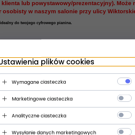
ienta lub powystawowy/prezentacyjny). Może no
osobisty w naszym salonie przy ulicy Wiktorskie
idealny do twojego cyfrowego pianina.
Ustawienia plików cookies
Wymagane ciasteczka
Marketingowe ciasteczka
Analityczne ciasteczka
Wysyłanie danych marketingowych