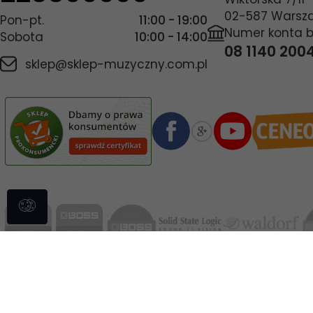
02-587
Warsz
Pon-pt.
11:00 - 19:00
Numer konta 
Sobota
10:00 - 14:00
08 1140 200
sklep@sklep-muzyczny.com.pl