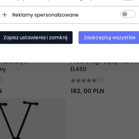
Reklamy spersonalizowane
t dostępny!
Zapisz ustawienia i zamknij
Zaakceptuj wszystkie
ziny
Produkt dostępny!
SX2 statyw
Proel Stage Equipment 
wy
EL450
)
(0)
N
162,
00
PLN