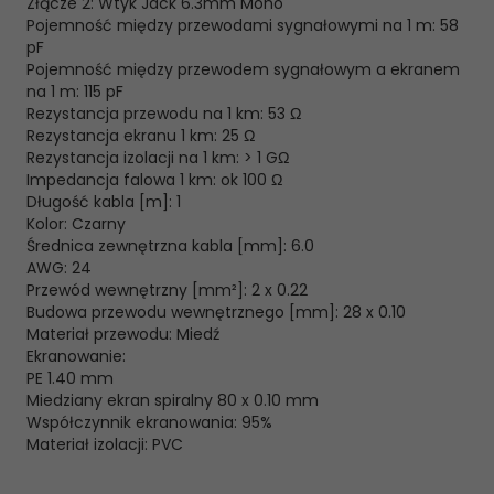
Złącze 2:
Wtyk Jack 6.3mm Mono
Pojemność między przewodami sygnałowymi na 1 m:
58
pF
Pojemność między przewodem sygnałowym a ekranem
na 1 m:
115 pF
Rezystancja przewodu na 1 km:
53 Ω
Rezystancja ekranu 1 km:
25 Ω
Rezystancja izolacji na 1 km:
> 1 GΩ
Impedancja falowa 1 km:
ok 100 Ω
Długość kabla [m]:
1
Kolor:
Czarny
Średnica zewnętrzna kabla [mm]:
6.0
AWG:
24
Przewód wewnętrzny [mm²]:
2 x 0.22
Budowa przewodu wewnętrznego [mm]:
28 x 0.10
Materiał przewodu:
Miedź
Ekranowanie:
PE 1.40 mm
Miedziany ekran spiralny 80 x 0.10 mm
Współczynnik ekranowania:
95%
Materiał izolacji:
PVC