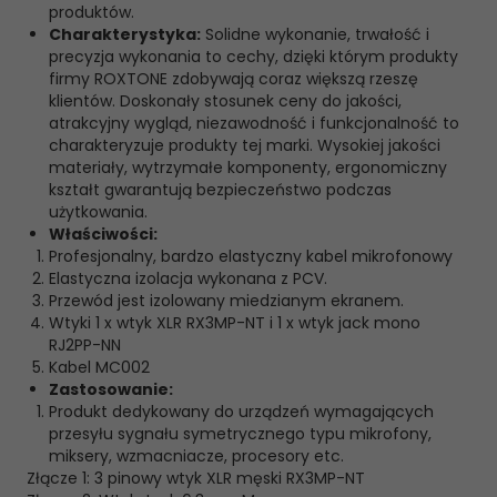
produktów.
Charakterystyka:
Solidne wykonanie, trwałość i
precyzja wykonania to cechy, dzięki którym produkty
firmy ROXTONE zdobywają coraz większą rzeszę
klientów. Doskonały stosunek ceny do jakości,
atrakcyjny wygląd, niezawodność i funkcjonalność to
charakteryzuje produkty tej marki. Wysokiej jakości
materiały, wytrzymałe komponenty, ergonomiczny
kształt gwarantują bezpieczeństwo podczas
użytkowania.
Właściwości:
Profesjonalny, bardzo elastyczny kabel mikrofonowy
Elastyczna izolacja wykonana z PCV.
Przewód jest izolowany miedzianym ekranem.
Wtyki 1 x wtyk XLR RX3MP-NT i 1 x wtyk jack mono
RJ2PP-NN
Kabel MC002
Zastosowanie:
Produkt dedykowany do urządzeń wymagających
przesyłu sygnału symetrycznego typu mikrofony,
miksery, wzmacniacze, procesory etc.
Złącze 1:
3 pinowy wtyk XLR męski RX3MP-NT