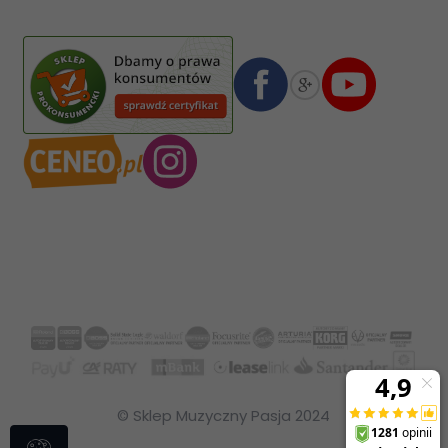
02-587
Warszawa
,
Polska
Numer konta bankowego mBank:
08 1140 2004 0000 3102 4903 0792
© Sklep Muzyczny Pasja 2024