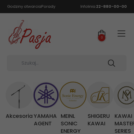
Godziny otwarcia
Porady
Infolinia
22-880-00-00
0
Szukaj...
Akcesoria
YAMAHA
MEINL
SHIGERU
KAWAI
AGENT
SONIC
KAWAI
MASTE
ENERGY
SERIES