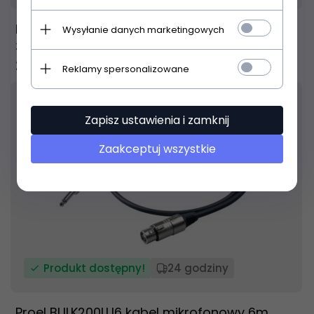
Proel Stage Equipment BULK250LU1 3P XLR F -
Wysyłanie danych marketingowych
3P XLR M 1 m
23,
00
PLN
Reklamy spersonalizowane
Zapisz ustawienia i zamknij
Zaakceptuj wszystkie
Produkt dostępny!
24 godziny
Proel BULK200LU6 kabel mikrofonowy 6m