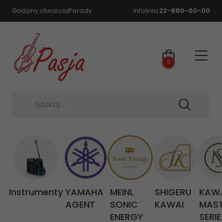
Godziny otwarcia
Porady
Infolinia
22-880-00-00
0
Szukaj...
Instrumenty
YAMAHA
MEINL
SHIGERU
KAW
AGENT
SONIC
KAWAI
MAS
ENERGY
SERIE