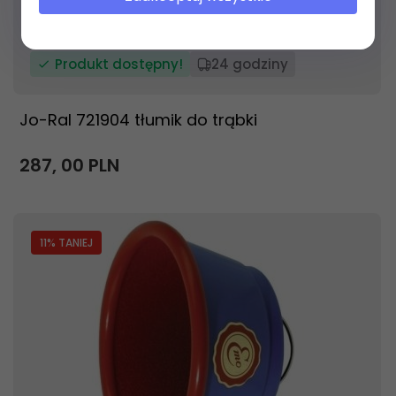
Produkt dostępny!
24 godziny
Jo-Ral 721904 tłumik do trąbki
287,
00
PLN
11
% TANIEJ