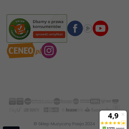
02-587
Warszawa
,
Polska
Numer konta bankowego mBank:
08 1140 2004 0000 3102 4903 0792
© Sklep Muzyczny Pasja 2024