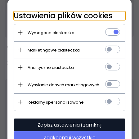
Ustawienia plików cookies
Produkt dostępny!
24 godziny
Wymagane ciasteczka
aS 586020 tłumik do trąbki
Marketingowe ciasteczka
280,
00
PLN
Analityczne ciasteczka
Wysyłanie danych marketingowych
Reklamy spersonalizowane
Zapisz ustawienia i zamknij
Zaakceptuj wszystkie