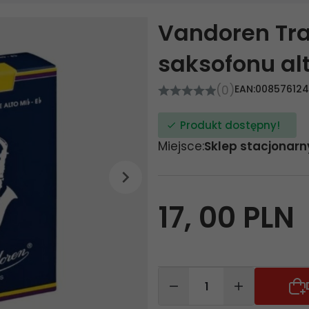
Vandoren Trad
saksofonu a
(0)
EAN:
00857612
Produkt dostępny!
Miejsce:
Sklep stacjonarn
17,
00
PLN