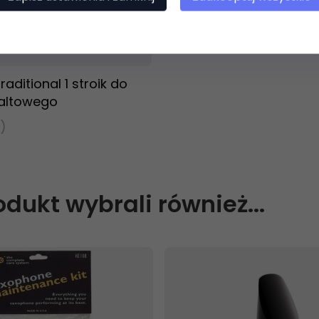
t dostępny!
ziny
aditional 1 stroik do
altowego
)
rodukt wybrali również...