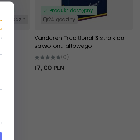
Produkt dostępny!
24 godzin
24 godziny
o
Vandoren Traditional 3 stroik do
saksofonu altowego
(0)
17,
00
PLN