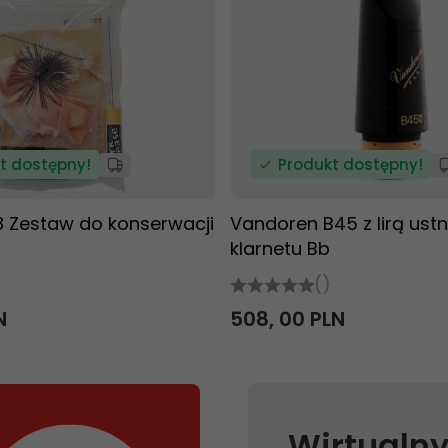
t dostępny!
Produkt dostępny!
8 Zestaw do konserwacji
Vandoren B45 z lirą ustn
klarnetu Bb
()
N
508,
00
PLN
Wirtualny