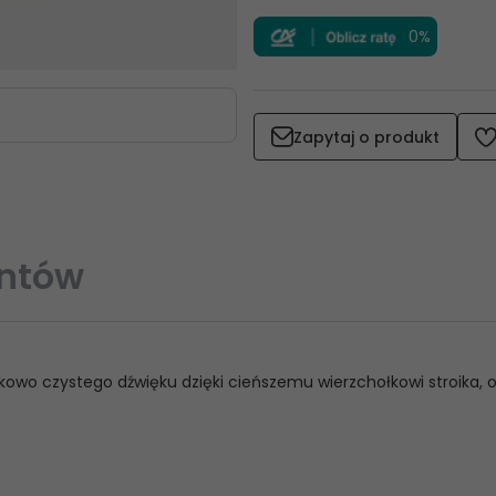
0%
Zapytaj o produkt
entów
tkowo czystego dźwięku dzięki cieńszemu wierzchołkowi stroika, o