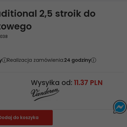
itional 2,5 stroik do
ltowego
4038
y
Realizacja zamówienia:
24 godziny
Wysyłka od:
11.37 PLN
Dodaj do koszyka