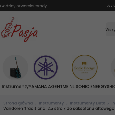
Godziny otwarcia
Porady
WYS
Wszy
Instrumenty
YAMAHA AGENT
MEINL SONIC ENERGY
SHI
Strona główna
Instrumenty
Instrumenty Dęte
I
Vandoren Traditional 2,5 stroik do saksofonu altowego