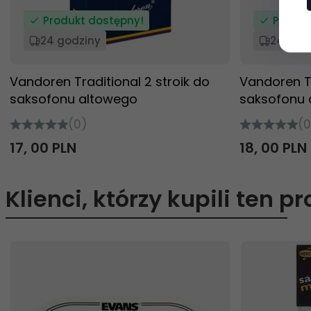
Produkt dostępny!
Produk
24 godziny
24 god
Vandoren Traditional 2 stroik do
Vandoren Tr
saksofonu altowego
saksofonu 
(0)
(0
17,
00
PLN
18,
00
PLN
Klienci, którzy kupili ten p