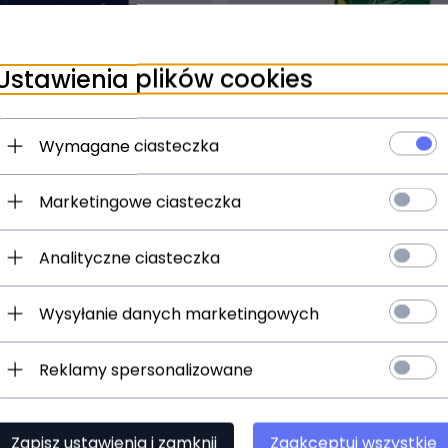
t dostępny!
ziny
Produkt dostępny!
Ustawienia plików cookies
aditional 3,5 stroik do
Vandoren Java 1 stroik d
altowego
Wymagane ciasteczka
saksofonu altowego
)
(0)
Marketingowe ciasteczka
15,
00
PLN
Analityczne ciasteczka
Wysyłanie danych marketingowych
Reklamy spersonalizowane
Zapisz ustawienia i zamknij
Zaakceptuj wszystkie