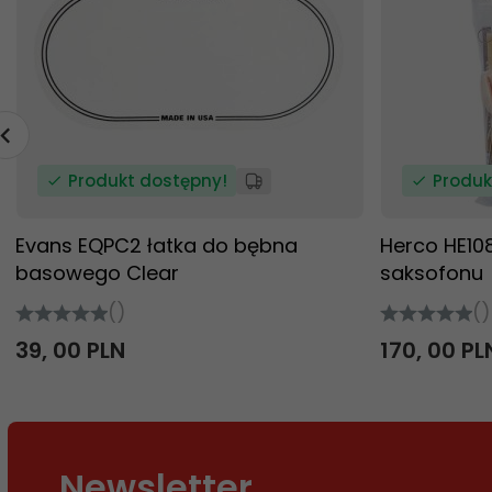
Produkt dostępny!
Produk
Evans EQPC2 łatka do bębna
Herco HE10
basowego Clear
saksofonu
()
()
39,
00
PLN
170,
00
PL
Newsletter