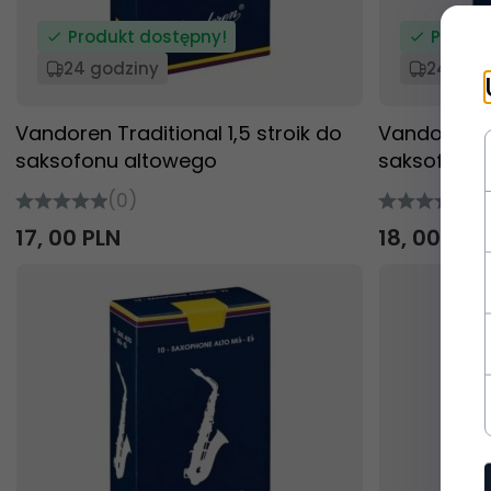
Produkt dostępny!
Produk
24 godziny
24 god
Vandoren Traditional 1,5 stroik do
Vandoren Tr
saksofonu altowego
saksofonu 
(0)
(0
17,
00
PLN
18,
00
PLN