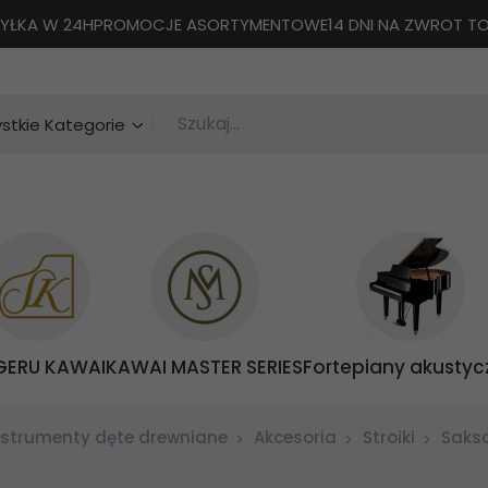
YŁKA W 24H
PROMOCJE ASORTYMENTOWE
14 DNI NA ZWROT 
Szukaj...
categories_searcher
stkie Kategorie
GERU KAWAI
KAWAI MASTER SERIES
Fortepiany akustyc
nstrumenty dęte drewniane
Akcesoria
Stroiki
Saks