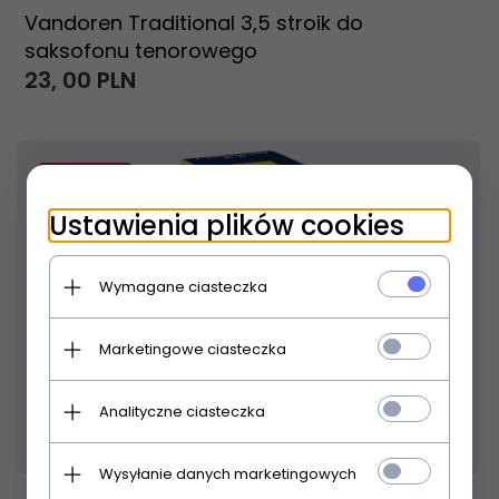
Vandoren Traditional 3,5 stroik do
saksofonu tenorowego
23,
00
PLN
18
% TANIEJ
Ustawienia plików cookies
Wymagane ciasteczka
Marketingowe ciasteczka
Analityczne ciasteczka
Produkt dostępny!
24 godziny
Wysyłanie danych marketingowych