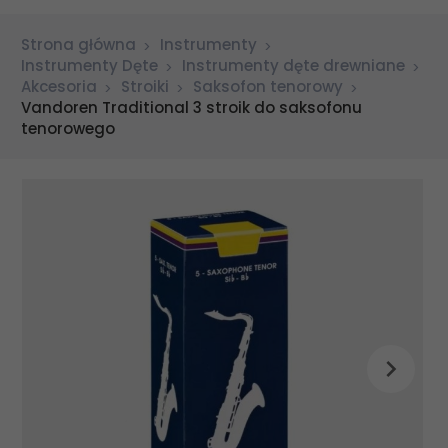
Strona główna
Instrumenty
Instrumenty Dęte
Instrumenty dęte drewniane
Akcesoria
Stroiki
Saksofon tenorowy
Vandoren Traditional 3 stroik do saksofonu
tenorowego