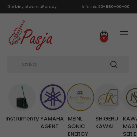
Godziny otwarcia
Porady
Infolinia
22-880-00-00
0
Szukaj...
Instrumenty
YAMAHA
MEINL
SHIGERU
KAW
AGENT
SONIC
KAWAI
MAS
ENERGY
SERIE