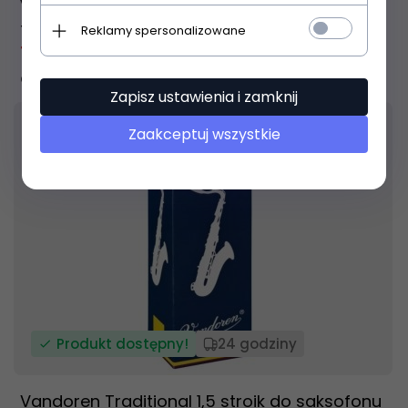
Vandoren Traditional 1 stroik do saksofonu
tenorowego
Reklamy spersonalizowane
18,
04
PLN
22,00 PLN
Oszczędzasz 3.96 PLN
Zapisz ustawienia i zamknij
Zaakceptuj wszystkie
31
% TANIEJ
Produkt dostępny!
24 godziny
Vandoren Traditional 1,5 stroik do saksofonu