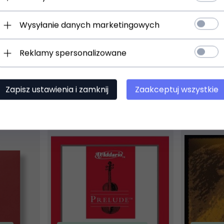
struny
(0)
Wysyłanie danych marketingowych
576,
00
PLN
534,
00
Reklamy spersonalizowane
Zapisz ustawienia i zamknij
Zaakceptuj wszystkie