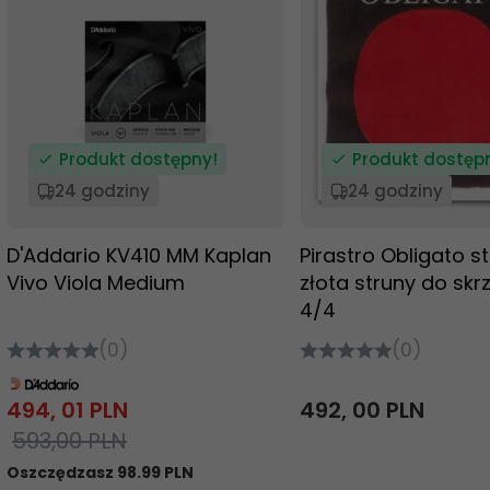
Produkt dostępny!
Produkt dostęp
24 godziny
24 godziny
D'Addario KV410 MM Kaplan
Pirastro Obligato str
Vivo Viola Medium
złota struny do skr
4/4
(0)
(0)
494,
01
PLN
492,
00
PLN
593,00 PLN
Oszczędzasz 98.99 PLN