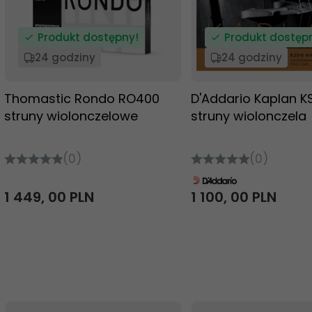
Produkt dostępny!
Produkt dostęp
24 godziny
24 godziny
Thomastic Rondo RO400
D'Addario Kaplan K
struny wiolonczelowe
struny wiolonczela
(0)
(0)
1 449,
00
PLN
1 100,
00
PLN