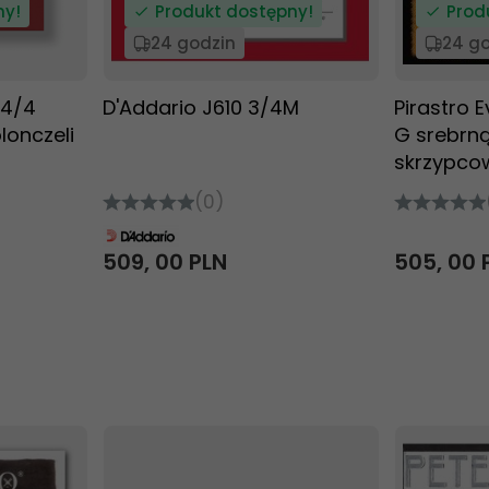
ny!
Produkt dostępny!
Prod
24 godzin
24 g
 4/4
D'Addario J610 3/4M
Pirastro E
lonczeli
G srebrną
skrzypco
(0)
509,
00
PLN
505,
00