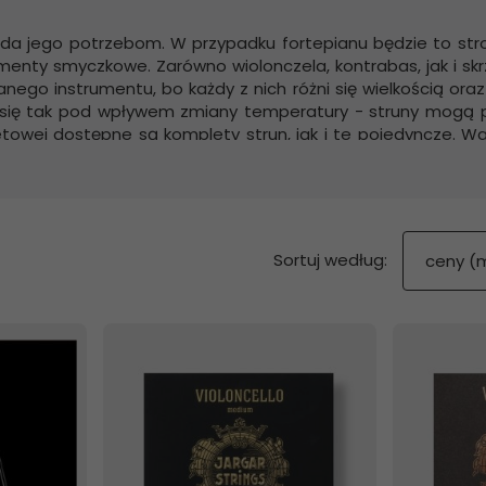
a jego potrzebom. W przypadku fortepianu będzie to stroj
enty smyczkowe. Zarówno wiolonczela, kontrabas, jak i sk
ego instrumentu, bo każdy z nich różni się wielkością oraz 
e się tak pod wpływem zmiany temperatury - struny mogą pę
towej dostępne są komplety strun, jak i te pojedyncze. Wa
ybór marek, zarówno tych popularnych, jak i mniej.
sort
Sortuj według:
ceny (