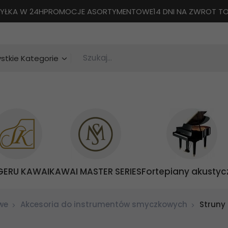
YŁKA W 24H
PROMOCJE ASORTYMENTOWE
14 DNI NA ZWROT 
Szukaj...
categories_searcher
stkie Kategorie
GERU KAWAI
KAWAI MASTER SERIES
Fortepiany akustyc
we
Akcesoria do instrumentów smyczkowych
Struny