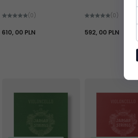
(0)
(0)
610,
00
PLN
592,
00
PLN