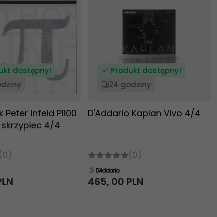
ukt dostępny!
Produkt dostępny!
odziny
24 godziny
 Peter Infeld PI100
D'Addario Kaplan Vivo 4/4
 skrzypiec 4/4
(0)
(0)
PLN
465,
00
PLN