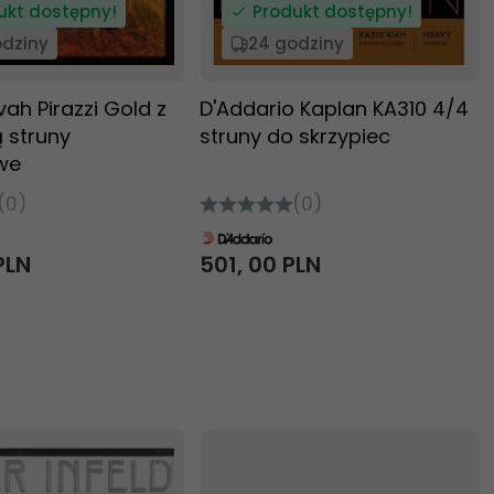
ukt dostępny!
Produkt dostępny!
odziny
24 godziny
vah Pirazzi Gold z
D'Addario Kaplan KA310 4/4
 struny
struny do skrzypiec
we
(0)
(0)
PLN
501,
00
PLN