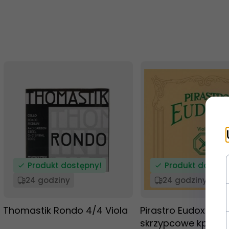
Produkt dostępny!
Produkt dostęp
24 godziny
24 godziny
Thomastik Rondo 4/4 Viola
Pirastro Eudoxa str
skrzypcowe kpl