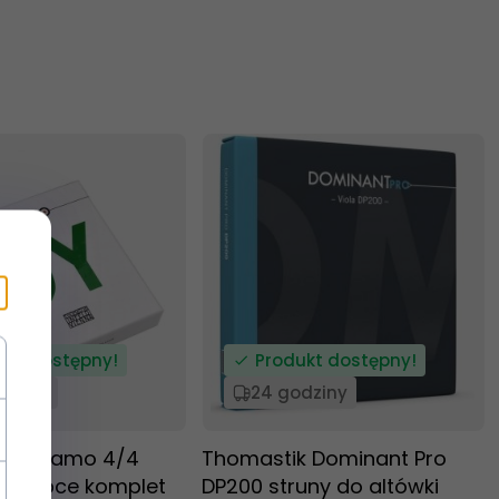
ukt dostępny!
Produkt dostępny!
odziny
24 godziny
k Dynamo 4/4
Thomastik Dominant Pro
krzypce komplet
DP200 struny do altówki