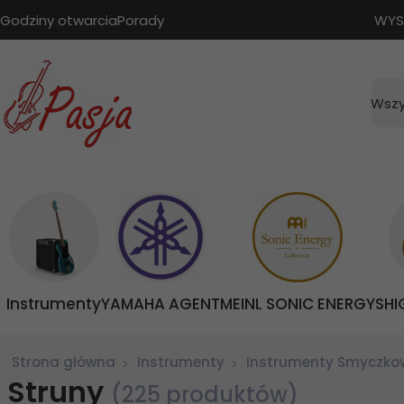
Godziny otwarcia
Porady
WYS
Wszy
Instrumenty
YAMAHA AGENT
MEINL SONIC ENERGY
SHI
Strona główna
Instrumenty
Instrumenty Smyczko
Struny
(225 produktów)