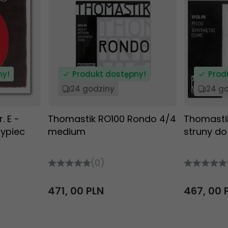
ny!
Produkt dostępny!
Prod
24 godziny
24 g
. E -
Thomastik RO100 Rondo 4/4
Thomastik
zypiec
medium
struny do
(0)
471,
00
PLN
467,
00