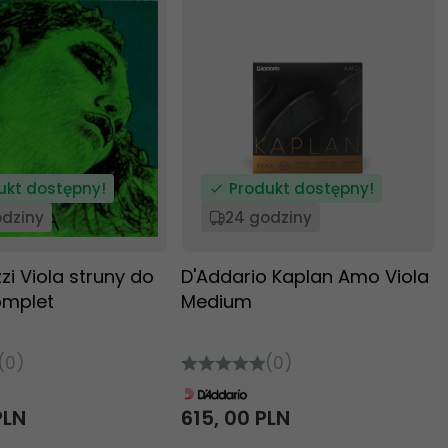
ukt dostępny!
Produkt dostępny!
odziny
24 godziny
zi Viola struny do
D'Addario Kaplan Amo Viola
omplet
Medium
(0)
(0)
PLN
615,
00
PLN