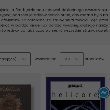
enie, a flet będzie potrzebował dokładnego czyszczenia.
rzypce, potrzebują odpowiednich strun, aby można było na
dźwiękami. To normalne, że struny się zużywają, więc jeżeli
kać w bardzo niskiej lub bardzo wysokiej, dlatego należy
rto jednak co jakiś czas wymienić wszystkie struny, nawet
pop
Wyświetl po
produktów
malejąco)
48