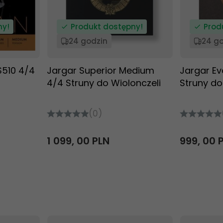
ny!
Produkt dostępny!
Prod
24 godzin
24 g
S510 4/4
Jargar Superior Medium
Jargar E
4/4 Struny do Wiolonczeli
Struny do
(0)
1 099,
00
PLN
999,
00