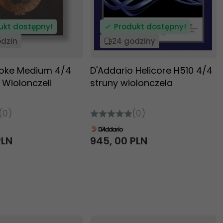
ukt dostępny!
Produkt dostępny!
odzin
24 godziny
voke Medium 4/4
D'Addario Helicore H510 4/4
 Wiolonczeli
struny wiolonczela
(0)
(0)
PLN
945,
00
PLN