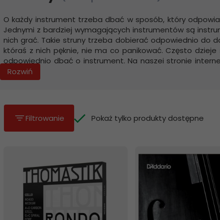
O każdy instrument trzeba dbać w sposób, który odpowiad
Jednymi z bardziej wymagających instrumentów są instrum
nich grać. Takie struny trzeba dobierać odpowiednio do dan
któraś z nich pęknie, nie ma co panikować. Często dziej
odpowiednio dbać o instrument. Na naszej stronie interne
jeżeli nie są pęknięte. Strona internetowa oferuje szeroki w
Rozwiń
Pokaż tylko produkty dostępne
Filtrowanie