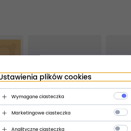
Ustawienia plików cookies
ny!
Produkt dostępny!
Prod
Wymagane ciasteczka
24 godziny
24 g
Marketingowe ciasteczka
uny
D'Addario Kaplan Forza
Thomasti
Viola Medium
medium s
Analityczne ciasteczka