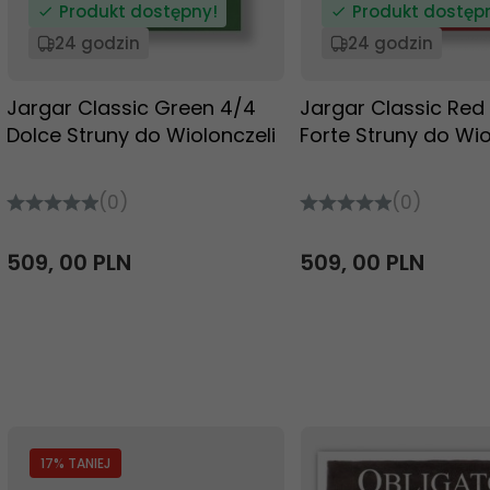
Produkt dostępny!
Produkt dostęp
24 godzin
24 godzin
Jargar Classic Green 4/4
Jargar Classic Red
Dolce Struny do Wiolonczeli
Forte Struny do Wio
(0)
(0)
509,
00
PLN
509,
00
PLN
17
% TANIEJ