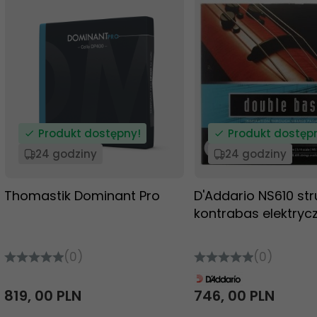
Produkt dostępny!
Produkt dostęp
24 godziny
24 godziny
Thomastik Dominant Pro
D'Addario NS610 st
kontrabas elektryc
(0)
(0)
819,
00
PLN
746,
00
PLN