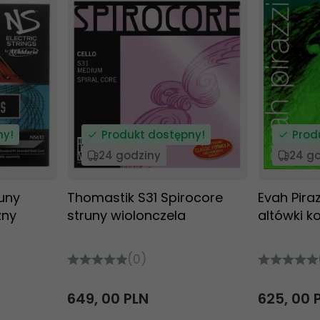
ny!
Produkt dostępny!
Prod
24 godziny
24 g
runy
Thomastik S31 Spirocore
Evah Piraz
zny
struny wiolonczela
altówki k
(0)
649,
00
PLN
625,
00