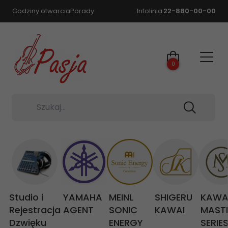
Godziny otwarcia
Porady
Infolinia
22-880-00-00
0
Szukaj...
Studio i
YAMAHA
MEINL
SHIGERU
KAWA
Rejestracja
AGENT
SONIC
KAWAI
MAST
Dzwięku
ENERGY
SERIE