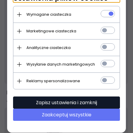
Wymagane ciasteczka
Marketingowe ciasteczka
Analityczne ciasteczka
Wysyłanie danych marketingowych
Produkt dostępny!
14 dni
Reklamy spersonalizowane
Behringer UMC404HD interfejs
434,
87
PLN
Zapisz ustawienia i zamknij
Zaakceptuj wszystkie