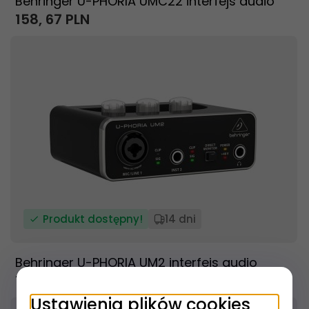
Behringer U-PHORIA UMC22 interfejs audio
158,
67
PLN
Produkt dostępny!
14 dni
Behringer U-PHORIA UM2 interfejs audio
133,
99
PLN
Ustawienia plików cookies