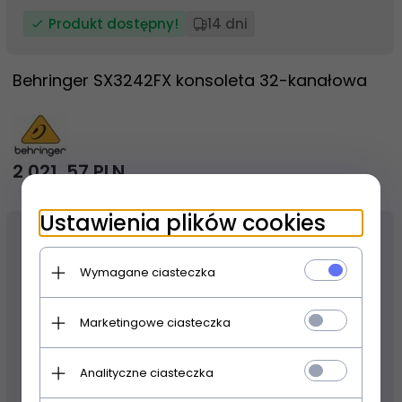
Produkt dostępny!
14 dni
Behringer SX3242FX konsoleta 32-kanałowa
2 021,
57
PLN
Ustawienia plików cookies
Wymagane ciasteczka
Marketingowe ciasteczka
Analityczne ciasteczka