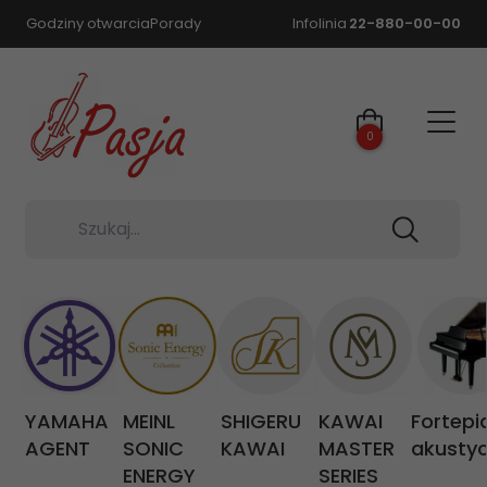
Godziny otwarcia
Porady
Infolinia
22-880-00-00
0
Szukaj...
YAMAHA
MEINL
SHIGERU
KAWAI
Fortepi
AGENT
SONIC
KAWAI
MASTER
akusty
ENERGY
SERIES