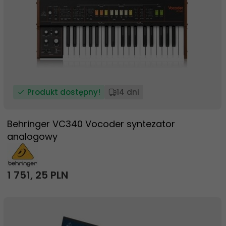
Produkt dostępny!
14 dni
Behringer VC340 Vocoder syntezator
analogowy
1 751,
25
PLN