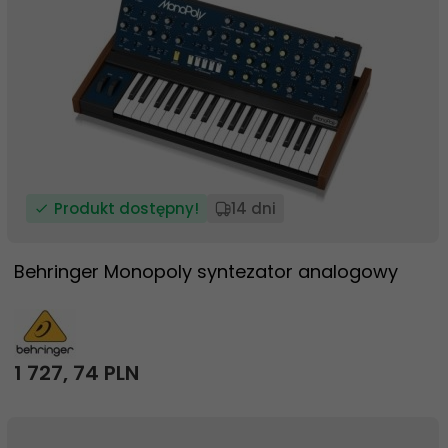
Produkt dostępny!
14 dni
Behringer Monopoly syntezator analogowy
1 727,
74
PLN