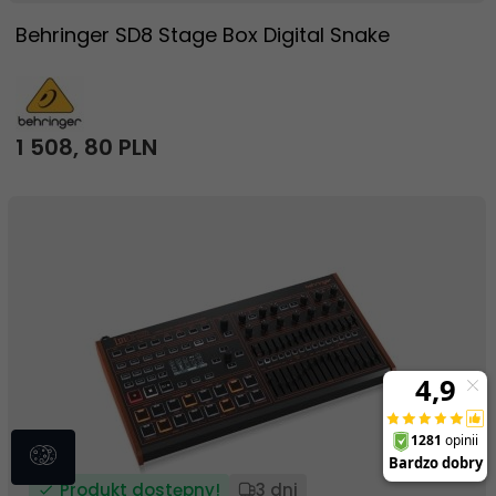
Behringer SD8 Stage Box Digital Snake
1 508,
80
PLN
Produkt dostępny!
3 dni