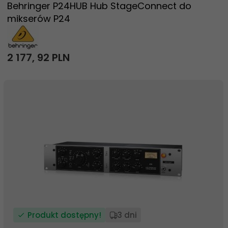
Behringer P24HUB Hub StageConnect do
mikserów P24
2 177,
92
PLN
Produkt dostępny!
3 dni