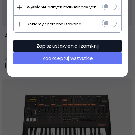
Wysyłanie danych marketingowych
Produkt dostępny!
14 dni
Reklamy spersonalizowane
Behringer S16 stagebox cyfrowy
Zapisz ustawienia i zamknij
Zaakceptuj wszystkie
1 954,
88
PLN