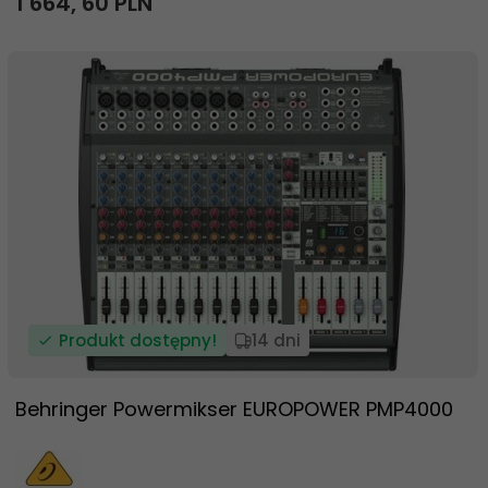
1 664,
60
PLN
Produkt dostępny!
14 dni
Behringer Powermikser EUROPOWER PMP4000