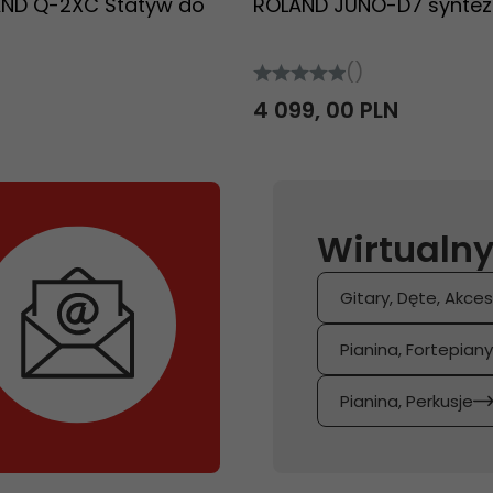
AND Q-2XC Statyw do
ROLAND JUNO-D7 syntez
()
N
4 099,
00
PLN
Wirtualny
Gitary, Dęte, Akces
Pianina, Fortepian
Pianina, Perkusje