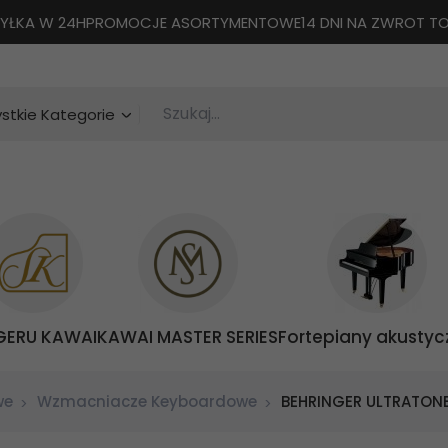
YŁKA W 24H
PROMOCJE ASORTYMENTOWE
14 DNI NA ZWROT 
Szukaj...
categories_searcher
stkie Kategorie
GERU KAWAI
KAWAI MASTER SERIES
Fortepiany akustyc
we
Wzmacniacze Keyboardowe
BEHRINGER ULTRATON