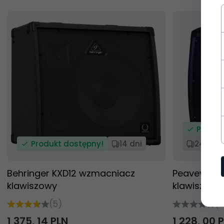
Produk
Produkt dostępny!
14 dni
24 god
Behringer KXD12 wzmacniacz
Peavey KB
klawiszowy
klawiszowy
(5)
(0
1 375,
14
PLN
1 228,
00
P