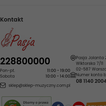
Kontakt
228800000
Pasja Jolanta
Wiktorska 7/11
02-587
Warsz
Pon-pt.
11:00 - 19:00
Numer konta 
Sobota
10:00 - 14:00
08 1140 200
sklep@sklep-muzyczny.com.pl