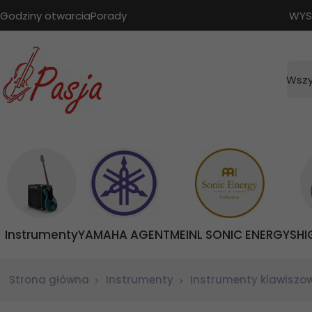
Godziny otwarcia
Porady
WYS
Wszy
Instrumenty
YAMAHA AGENT
MEINL SONIC ENERGY
SHI
Strona główna
Instrumenty
Instrumenty klawiszo