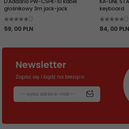
D'Addario PW-CSPK-10 kabel
KA-LINE ST
głośnikowy 3m jack-jack
keyboard
()
()
59,
00
PLN
84,
00
PL
Newsletter
Zapisz się i bądź na bieżąco
-- wpisz adres e-mail --