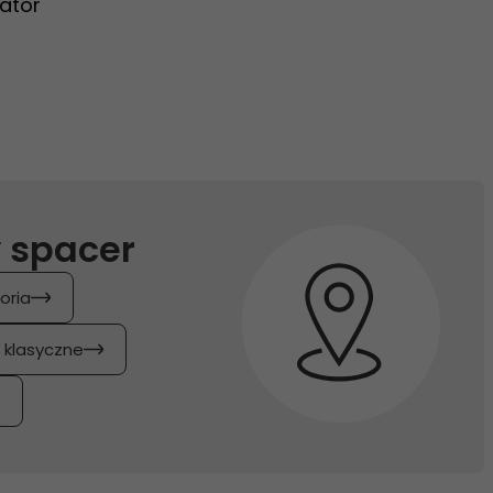
ator
 spacer
oria
y klasyczne