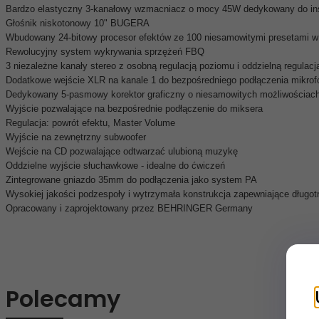
Bardzo elastyczny 3-kanałowy wzmacniacz o mocy 45W dedykowany do in
Głośnik niskotonowy 10" BUGERA
Wbudowany 24-bitowy procesor efektów ze 100 niesamowitymi presetami w tym:
Rewolucyjny system wykrywania sprzężeń FBQ
3 niezależne kanały stereo z osobną regulacją poziomu i oddzielną regulacj
Dodatkowe wejście XLR na kanale 1 do bezpośredniego podłączenia mikr
Dedykowany 5-pasmowy korektor graficzny o niesamowitych możliwościach
Wyjście pozwalające na bezpośrednie podłączenie do miksera
Regulacja: powrót efektu, Master Volume
Wyjście na zewnętrzny subwoofer
Wejście na CD pozwalające odtwarzać ulubioną muzykę
Oddzielne wyjście słuchawkowe - idealne do ćwiczeń
Zintegrowane gniazdo 35mm do podłączenia jako system PA
Wysokiej jakości podzespoły i wytrzymała konstrukcja zapewniające długot
Opracowany i zaprojektowany przez BEHRINGER Germany
Polecamy