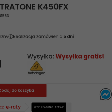
LTRATONE K450FX
51583
rzny
Realizacja zamówienia:
5 dni
Wysyłka:
Wysyłka gratis!
N
Dodaj do koszyka
WEŹ LEASING TERAZ