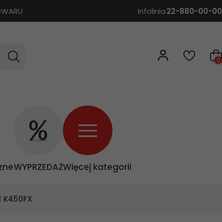
TOWARU
Infolinia
22-880-00-00
0
zne
WYPRZEDAŻ
Więcej kategorii
E K450FX