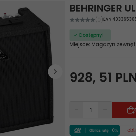
BEHRINGER U
(0)
EAN:
40336530
Dostępny!
Miejsce: Magazyn zewnęt
928,
51
PL
0%