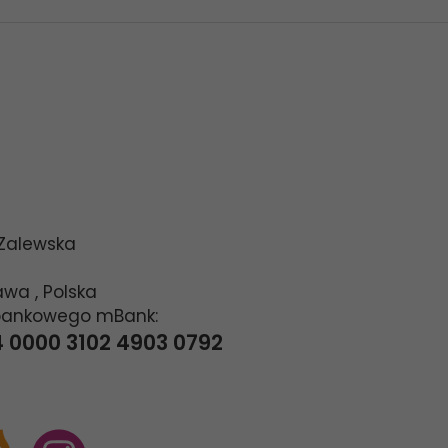
 Zalewska
awa
,
Polska
bankowego mBank:
4 0000 3102 4903 0792