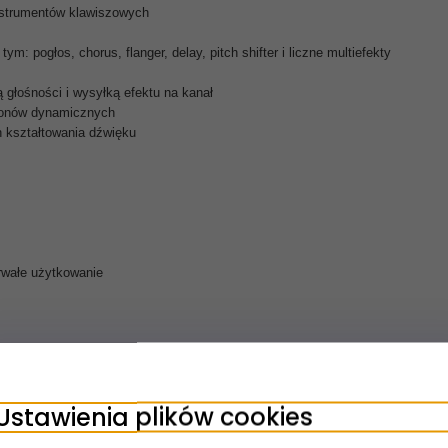
strumentów klawiszowych
 pogłos, chorus, flanger, delay, pitch shifter i liczne multiefekty
ą głośności i wysyłką efektu na kanał
ofonów dynamicznych
 kształtowania dźwięku
rwałe użytkowanie
Ustawienia plików cookies