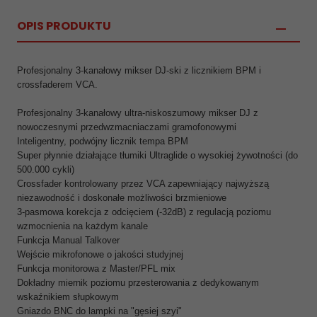
OPIS PRODUKTU
Profesjonalny 3-kanałowy mikser DJ-ski z licznikiem BPM i
crossfaderem VCA.
Profesjonalny 3-kanałowy ultra-niskoszumowy mikser DJ z
nowoczesnymi przedwzmacniaczami gramofonowymi
Inteligentny, podwójny licznik tempa BPM
Super płynnie działające tłumiki Ultraglide o wysokiej żywotności (do
500.000 cykli)
Crossfader kontrolowany przez VCA zapewniający najwyższą
niezawodność i doskonałe możliwości brzmieniowe
3-pasmowa korekcja z odcięciem (-32dB) z regulacją poziomu
wzmocnienia na każdym kanale
Funkcja Manual Talkover
Wejście mikrofonowe o jakości studyjnej
Funkcja monitorowa z Master/PFL mix
Dokładny miernik poziomu przesterowania z dedykowanym
wskaźnikiem słupkowym
Gniazdo BNC do lampki na "gęsiej szyi"