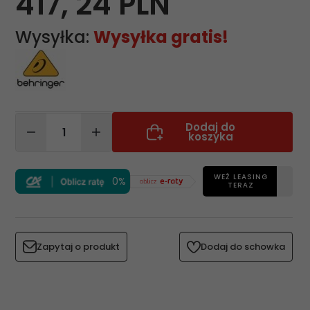
417,
24
PLN
Wysyłka:
Wysyłka gratis!
Dodaj do
koszyka
WEŹ LEASING
0%
TERAZ
Zapytaj o produkt
Dodaj do schowka