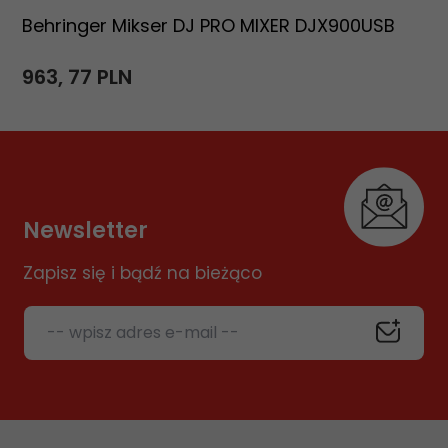
Behringer Mikser DJ PRO MIXER DJX900USB
963,
77
PLN
Newsletter
Zapisz się i bądź na bieżąco
-- wpisz adres e-mail --