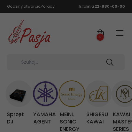
Godziny otwarcia
Porady
Infolinia
22-880-00-00
0
Szukaj...
Sprzęt
YAMAHA
MEINL
SHIGERU
KAWAI
DJ
AGENT
SONIC
KAWAI
MASTE
ENERGY
SERIES