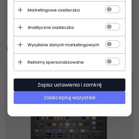
Marketingowe ciasteczka
Analityczne ciasteczka
Produkt dostępny!
24 godziny
Wysyłanie danych marketingowych
Roland DJ505 Serato kontroler DJ
Reklamy spersonalizowane
2 799,
00
PLN
Zapisz ustawienia i zamknij
Zaakceptuj wszystkie