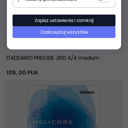
Zapisz ustawienia i zamknij
Zaakceptuj wszystkie
Produkt dostępny!
24 godziny
D'ADDARIO PRELUDE J810 4/4 medium
109,
00
PLN