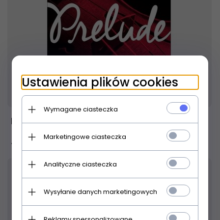
Ustawienia plików cookies
Produkt dostępny!
24 godziny
Wymagane ciasteczka
D'ADDARIO PRELUDE J810 3/4 medium
Marketingowe ciasteczka
109,
00
PLN
Analityczne ciasteczka
Wysyłanie danych marketingowych
Reklamy spersonalizowane