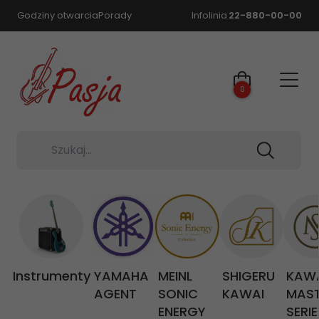
Godziny otwarcia
Porady
Infolinia
22-880-00-00
0
Szukaj...
Instrumenty
YAMAHA
MEINL
SHIGERU
KAW
AGENT
SONIC
KAWAI
MAS
ENERGY
SERIE