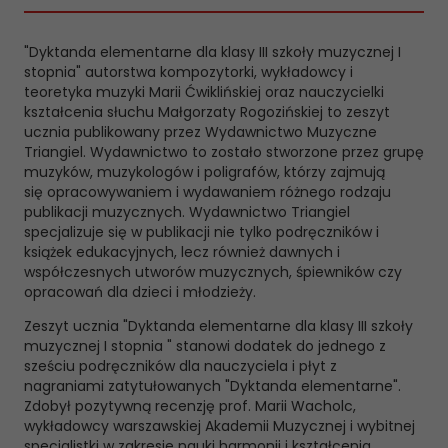
"Dyktanda elementarne dla klasy III szkoły muzycznej I
stopnia" autorstwa kompozytorki, wykładowcy i
teoretyka muzyki Marii Ćwiklińskiej oraz nauczycielki
kształcenia słuchu Małgorzaty Rogozińskiej to zeszyt
ucznia publikowany przez Wydawnictwo Muzyczne
Triangiel. Wydawnictwo to zostało stworzone przez grupę
muzyków, muzykologów i poligrafów, którzy zajmują
się opracowywaniem i wydawaniem różnego rodzaju
publikacji muzycznych. Wydawnictwo Triangiel
specjalizuje się w publikacji nie tylko podręczników i
książek edukacyjnych, lecz również dawnych i
współczesnych utworów muzycznych, śpiewników czy
opracowań dla dzieci i młodzieży.
Zeszyt ucznia "Dyktanda elementarne dla klasy III szkoły
muzycznej I stopnia " stanowi dodatek do jednego z
sześciu podręczników dla nauczyciela i płyt z
nagraniami zatytułowanych "Dyktanda elementarne".
Zdobył pozytywną recenzję prof. Marii Wacholc,
wykładowcy warszawskiej Akademii Muzycznej i wybitnej
specjalistki w zakresie nauki harmonii i kształcenia