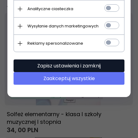
41,
00
PLN
Analityczne ciasteczka
Wysyłanie danych marketingowych
Reklamy spersonalizowane
Zapisz ustawienia i zamknij
Zaakceptuj wszystkie
Produkt dostępny!
24 godziny
Solfeż elementarny - klasa I szkoły
muzycznej I stopnia
34,
00
PLN