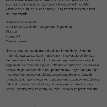
słuchu. Stanowi zbiór dyktand stworzonych w celu
kształcenia słuchu młodzieży uczęszczającej do szkół
muzycznych.
Wydawnictwo Triangiel
Autor Maria Ćwiklińska, Małgorzata Rogozińska
56 stron
Format A4
Miękka oprawa
Nowoczesny zestaw dyktand dla dzieci i młodzieży. Układem
materiału oraz założeniami metodycznymi nawiązuje do Solfeżu
elementarnego Marii Wacholc. Kolejność wprowadzania nowych
zagadnień jest taka sama jak w Solfeżu elementarnym, co pozwala
na równoległe korzystanie z obu podręczników, a tym samym daje
możliwość opracowywania identycznych zagadnień w różnych
formach, takich jak śpiewanie, rozpoznawanie, zapisywanie. Zestaw
dyktand przeznaczony dla klasy III szkoły muzycznej I stopnia.
Środek dydaktyczny zalecany do użytku szkolnego przez ministra.