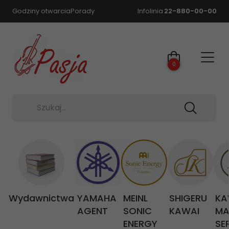
Godziny otwarcia
Porady
Infolinia
22-880-00-00
0
Szukaj...
Wydawnictwa
YAMAHA
MEINL
SHIGERU
KA
AGENT
SONIC
KAWAI
MA
ENERGY
SE