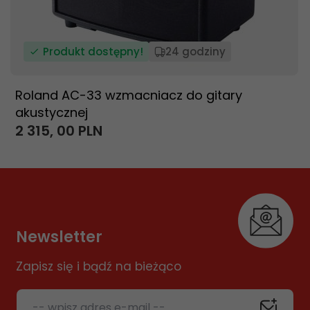
Produkt dostępny!
24 godziny
Roland AC-33 wzmacniacz do gitary
akustycznej
2 315,
00
PLN
Newsletter
Zapisz się i bądź na bieżąco
-- wpisz adres e-mail --