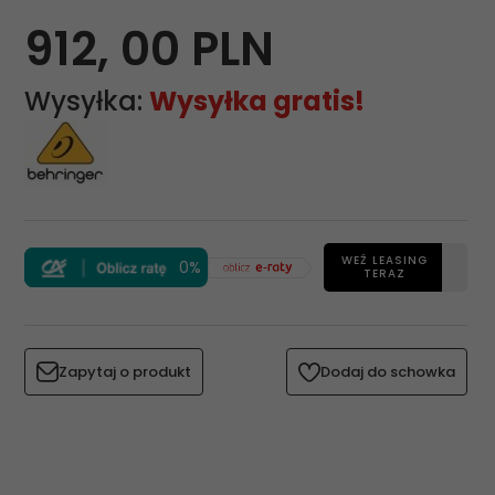
912,
00
PLN
Wysyłka:
Wysyłka gratis!
WEŹ LEASING
0%
TERAZ
Zapytaj o produkt
Dodaj do schowka