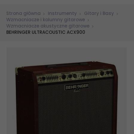
Strona główna
Instrumenty
Gitary i Basy
Wzmacniacze i kolumny gitarowe
Wzmacniacze akustyczne gitarowe
BEHRINGER ULTRACOUSTIC ACX900