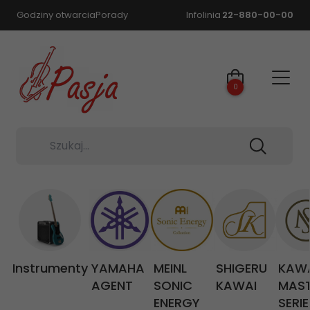
Godziny otwarcia
Porady
Infolinia
22-880-00-00
0
Szukaj...
Instrumenty
YAMAHA
MEINL
SHIGERU
KAW
AGENT
SONIC
KAWAI
MAS
ENERGY
SERIE