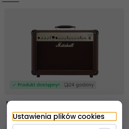
Produkt dostępny!
24 godziny
Marshall AS50D wzmacniacz akustyczny
Ustawienia plików cookies
1 059,
00
PLN